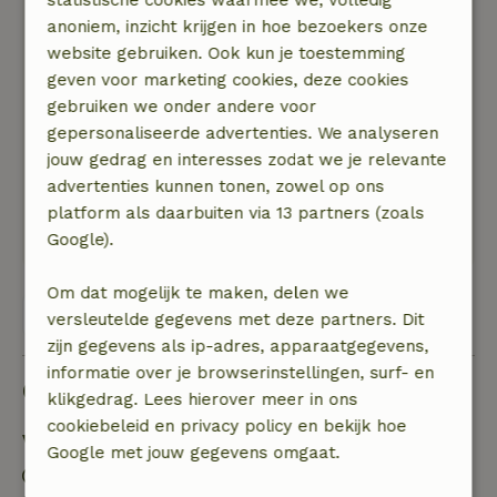
Buiten een heerlijke hottub houtgestookt. In de
anoniem, inzicht krijgen in hoe bezoekers onze
omgeving lekker wandelen en fietsen. In het
website gebruiken. Ook kun je toestemming
dorp 2 supermarkten en een bakker en nog wat
geven voor marketing cookies, deze cookies
winkels, Etten-Leur op ongeveer 6 km met een
gebruiken we onder andere voor
groot winkelcentrum. Het huisje is bereikbaar
gepersonaliseerde advertenties. We analyseren
via een B weg naast de hoofdweg aan de
jouw gedrag en interesses zodat we je relevante
linkerkant vanuit het dorp Rijsbergen. Tweede
advertenties kunnen tonen, zowel op ons
inrit bij het huis kan je rechts parkeren. Het
platform als daarbuiten via 13 partners (zoals
huis is echt een aanrader.
Google).
Om dat mogelijk te maken, delen we
Bekijk alle 13 beoordelingen
versleutelde gegevens met deze partners. Dit
zijn gegevens als ip-adres, apparaatgegevens,
informatie over je browserinstellingen, surf- en
Goed om te weten
klikgedrag. Lees hierover meer in ons
cookiebeleid en privacy policy en bekijk hoe
Verblijfdetails
Google met jouw gegevens omgaat.
Inchecken: 15:00- 22:00