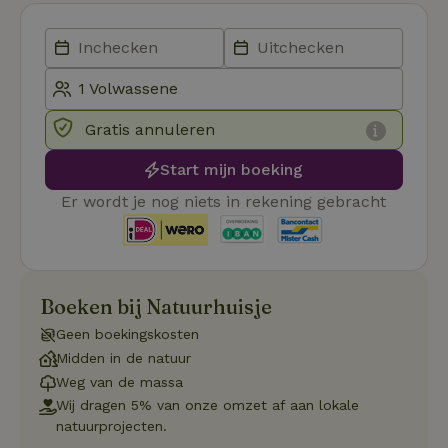
CookieScriptConsent
CookieScript
4 weken 2
Deze coo
.natuurhuisje.nl
dagen
gebruikt 
Cookie-S
service 
cookievo
van bezo
onthoude
cookie-b
Cookie-Sc
Google
Gratis annuleren
noodzake
Privacy Policy
correct t
Start mijn boeking
sqzl_session_id
.natuurhuisje.nl
29 minuten
Dit cooki
53
gebruikt
Er wordt je nog niets in rekening gebracht
seconden
gebruiker
onderhou
de webse
waardoor
consisten
efficiënte
gebruiker
kan biede
Boeken bij Natuurhuisje
paginabe
sessies.
Geen boekingskosten
_pinterest_ct_ua
Pinterest Inc.
1 jaar
Deze coo
Midden in de natuur
.ct.pinterest.com
geplaatst 
Weg van de massa
tot Pinter
Marketin
Wij dragen 5% van onze omzet af aan lokale
natuurprojecten.