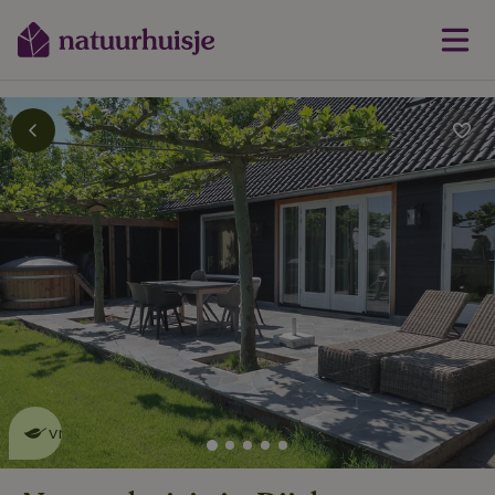
Dit natuurhuisje is eco-
vriendelijk
lees meer