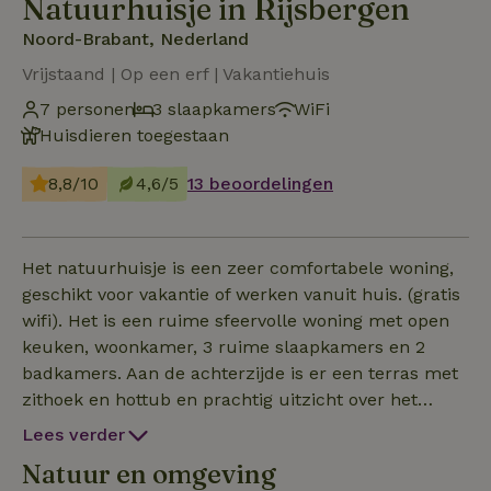
Natuurhuisje in Rijsbergen
Noord-Brabant, Nederland
Vrijstaand | Op een erf | Vakantiehuis
7 personen
3 slaapkamers
WiFi
Huisdieren toegestaan
8,8/10
4,6/5
13 beoordelingen
Het natuurhuisje is een zeer comfortabele woning,
geschikt voor vakantie of werken vanuit huis. (gratis
wifi). Het is een ruime sfeervolle woning met open
keuken, woonkamer, 3 ruime slaapkamers en 2
badkamers. Aan de achterzijde is er een terras met
zithoek en hottub en prachtig uitzicht over het
Beekdal. De bedden zijn opgemaakt. Honden zijn
Lees verder
welkom. De tuin is omheind. Gelegen in Rijsbergen
Natuur en omgeving
tussen Breda en Zundert, net buiten de bebouwde