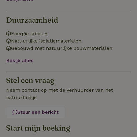
Duurzaamheid
Energie label: A
Natuurlijke isolatiematerialen
Strikt noodzakelijk
Prestatie
Targeting
Gebouwd met natuurlijke bouwmaterialen
Functioneel
Niet-geclassificeerd
Bekijk alles
Strikt noodzakelijke cookies maken de kernfunctionaliteiten
van de website mogelijk, zoals gebruikersaanmelding en
accountbeheer. De website kan niet goed worden gebruikt
zonder de strikt noodzakelijke cookies.
Stel een vraag
Aanbieder
/
Naam
Vervaldatum
Omschrij
Neem contact op met de verhuurder van het
Domein
natuurhuisje
_tt_enable_cookie
.natuurhuisje.nl
2 maanden
Deze coo
4 weken
gebruikt
voorkeur
Stuur een bericht
gebruike
betrekkin
gebruik v
op de web
Start mijn boeking
onthoude