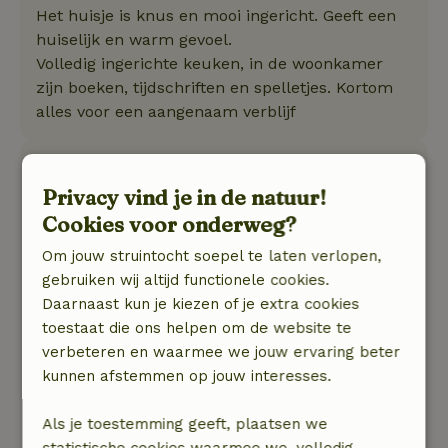
Het huisje is knus en mooi ingericht. Geeft een
huiselijk en warm gevoel.
Volledig ingerichte keuken, in de woonkamer
zijn boeken, tijdschriften en spelletjes. Kortom
alles voor een aangenaam verblijf
René
31 januari 2025
Privacy vind je in de natuur!
Cookies voor onderweg?
Algemene beoordeling: 9
/10
Het huis ligt aan een drukke weg die je wel
Om jouw struintocht soepel te laten verlopen,
hoort. Met 2 personen mag je alleen de beneden
gebruiken wij altijd functionele cookies.
verdieping gebruiken, boven nog een badkamer
Daarnaast kun je kiezen of je extra cookies
en 2 slaapkamers voor als je met meer dan 2
toestaat die ons helpen om de website te
personen bent.
verbeteren en waarmee we jouw ervaring beter
Natuur, rust & ruimte: 5
/5
kunnen afstemmen op jouw interesses.
Mooi ruim huis met beneden een slaapkamer
en badkamer. Prachtig uitzicht over weilanden.
Als je toestemming geeft, plaatsen we
Keuken uitgebreid met alles erop en eraan.
statistische cookies waarmee we, volledig