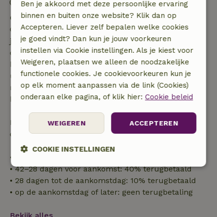
Uitchecken: 07:00- 11:00
Ben je akkoord met deze persoonlijke ervaring
binnen en buiten onze website? Klik dan op
Gratis annuleren binnen 7 dagen
Accepteren. Liever zelf bepalen welke cookies
Gratis annuleren binnen 7 dagen na bevestiging van
je goed vindt? Dan kun je jouw voorkeuren
je boeking, bij een boekingsaanvraag meer dan 28
instellen via Cookie instellingen. Als je kiest voor
dagen voor aanvang. Bij een boeking met aanvang
Weigeren, plaatsen we alleen de noodzakelijke
binnen 28 dagen geldt gratis annuleren binnen 24
functionele cookies. Je cookievoorkeuren kun je
uur. Bij annulering binnen gestelde periode heb je
op elk moment aanpassen via de link (Cookies)
recht op volledige terugbetaling van het
onderaan elke pagina, of klik hier:
Cookie beleid
boekingsbedrag.
Daarna krijg je een deel van de reissom en 100% van
WEIGEREN
ACCEPTEREN
de borg terugbetaald:
COOKIE INSTELLINGEN
• tot 42 dagen voor aankomst: 70% terugbetaald
• 42–28 dagen voor aankomst: 40% terugbetaald
Strikt
Prestatie
Targeting
noodzakelijk
• 28 dagen tot de aankomstdag: 10% terugbetaald
• op de aankomstdag of later: geen terugbetaling
Bekijk alles
Functioneel
Niet-geclassificeerd