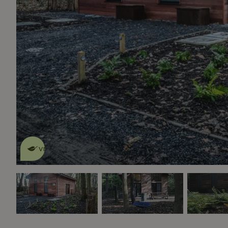
Dit natuurhuisje is eco-
vriendelijk
lees meer