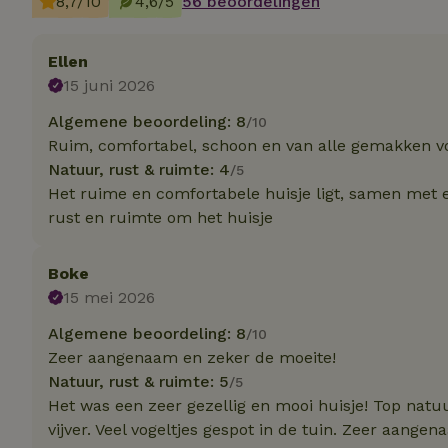
8,7/10
4,6/5
56 beoordelingen
Strik
Ellen
Strikt noodzakelijk
15 juni 2026
accountbeheer. De w
Algemene beoordeling: 8
/10
Naam
Ruim, comfortabel, schoon en van alle gemakken v
_tt_enable_cookie
Natuur, rust & ruimte: 4
/5
Het ruime en comfortabele huisje ligt, samen met e
rust en ruimte om het huisje
CookieScriptCons
Boke
sqzl_session_id
15 mei 2026
Algemene beoordeling: 8
/10
Zeer aangenaam en zeker de moeite!
_pinterest_ct_ua
Natuur, rust & ruimte: 5
/5
Het was een zeer gezellig en mooi huisje! Top natu
vijver. Veel vogeltjes gespot in de tuin. Zeer aangena