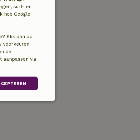
ngen, surf- en
jk hoe Google
e? Klik dan op
uw voorkeuren
en de
nt aanpassen via
CCEPTEREN
Niet-
geclassificeerd