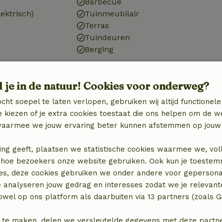
Barbecue
ektrisch)
Tuinmeubilair
Terras
Tuindeuren
Berging
Huisdieren
d je in de natuur! Cookies voor onderweg?
Hondenschaal
cht soepel te laten verlopen, gebruiken wij altijd functionele
)
 kiezen of je extra cookies toestaat die ons helpen om de w
n
aarmee we jouw ervaring beter kunnen afstemmen op jouw 
ing geeft, plaatsen we statistische cookies waarmee we, vol
zieningen
 in hoe bezoekers onze website gebruiken. Ook kun je toeste
es, deze cookies gebruiken we onder andere voor gepersona
e analyseren jouw gedrag en interesses zodat we je relevant
wel op ons platform als daarbuiten via 13 partners (zoals G
 te maken, delen we versleutelde gegevens met deze partners