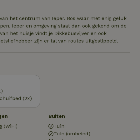
 van het centrum van Ieper. Bos waar met enig geluk
epen. Ieper en omgeving staat dan ook gekend om de
n het huisje vindt je Dikkebusvijver en ook
tsliefhebber zijn er tal van routes uitgestippeld.
x)
chuifbed (2x)
gen
Buiten
g (WiFi)
Tuin
Tuin (omheind)