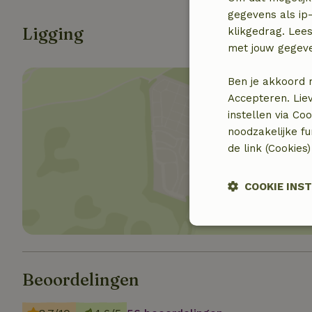
gegevens als ip-
Ligging
klikgedrag. Lees
met jouw gegev
Ben je akkoord 
Accepteren. Lie
instellen via Co
noodzakelijke f
de link (Cookies
Toon 
COOKIE INS
Strikt
noodzakelijk
Beoordelingen