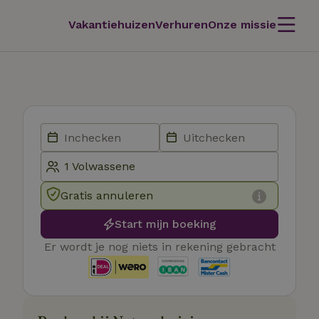
Vakantiehuizen
Verhuren
Onze missie
Gratis annuleren
Start mijn boeking
Er wordt je nog niets in rekening gebracht