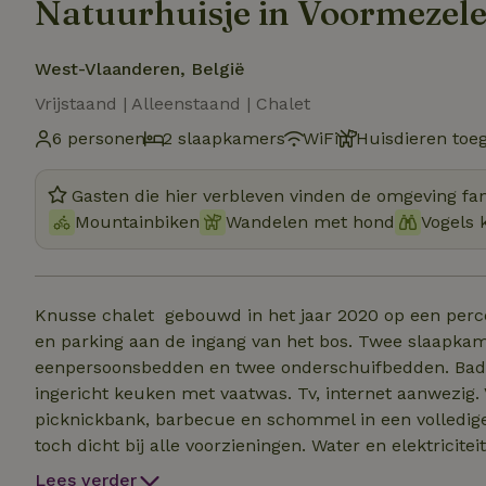
Natuurhuisje in Voormezele
West-Vlaanderen, België
Vrijstaand | Alleenstaand | Chalet
6 personen
2 slaapkamers
WiFi
Huisdieren toe
Gasten die hier verbleven vinden de omgeving fan
Mountainbiken
Wandelen met hond
Vogels 
Knusse chalet gebouwd in het jaar 2020 op een perc
en parking aan de ingang van het bos. Twee slaapka
eenpersoonsbedden en twee onderschuifbedden. Badk
ingericht keuken met vaatwas. Tv, internet aanwezig
picknickbank, barbecue en schommel in een volledige
toch dicht bij alle voorzieningen. Water en elektricit
wagen niet inbegrepen.
Lees verder