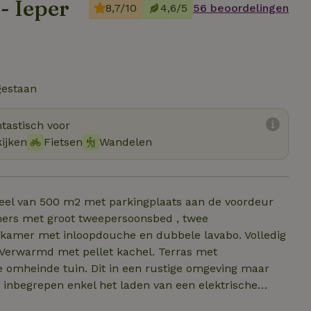
- Ieper
8,7/10
4,6/5
56 beoordelingen
gestaan
tastisch voor
kijken
Fietsen
Wandelen
eel van 500 m2 met parkingplaats aan de voordeur
mers met groot tweepersoonsbed , twee
amer met inloopdouche en dubbele lavabo. Volledig
. Verwarmd met pellet kachel. Terras met
 omheinde tuin. Dit in een rustige omgeving maar
eit inbegrepen enkel het laden van een elektrische