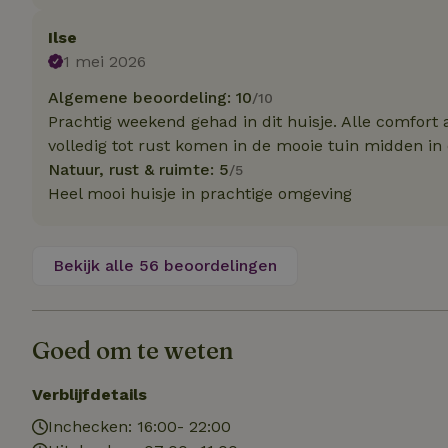
Naam
Naam
Naam
sqzllocal
_nhft_booking-wi
Ilse
Naam
_ttp
1 mei 2026
_nhftconstraint_t
uid
_nhftconstraint_h
Algemene beoordeling: 10
/10
Prachtig weekend gehad in dit huisje. Alle comfort 
_nhft_eu-rental-r
_nhftconstraint_
_ttp
volledig tot rust komen in de mooie tuin midden in
onboarding
_nhftconstraint_
Natuur, rust & ruimte: 5
/5
nh_experiments
ttcsid_D3OACIBC
_nhft_translation
Heel mooi huisje in prachtige omgeving
_nhftconstraint_e
_ga
IDE
_nhftconstraint_r
FPAU
Bekijk alle 56 beoordelingen
_nhft_wizard-en
uet_vid
MUID
_nhft_house-relev
Goed om te weten
_ga_JRK1QL37RY
_nhftconstraint_
_nhft_search-gro
locations
_nhft_tourist-tax
Verblijfdetails
_nhft_recently-vi
_nhftconstraint_t
Inchecken: 16:00- 22:00
_pin_unauth