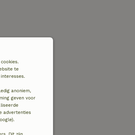
 cookies.
ebsite te
interesses.
ledig anoniem,
mming geven voor
liseerde
e advertenties
oogle).
. Dit zijn