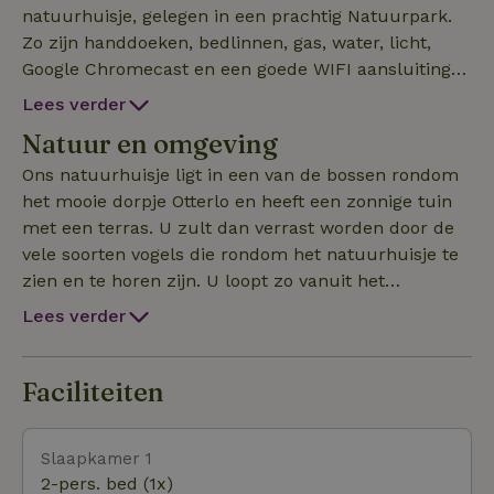
natuurhuisje, gelegen in een prachtig Natuurpark.
Zo zijn handdoeken, bedlinnen, gas, water, licht,
Google Chromecast en een goede WIFI aansluiting
bij de prijs inbegrepen. De keuken heeft o.a. een
Lees verder
vaatwasser, gasstel, combimagnetron, koelkast,
Natuur en omgeving
vriezer, koffieapparaat (Nespresso), waterkoker enz.
Tevens is er een wasmachine aanwezig in de
Ons natuurhuisje ligt in een van de bossen rondom
bungalow. Het natuurhuisje is een geschakelde
het mooie dorpje Otterlo en heeft een zonnige tuin
vakantiewoning met voldoende privacy. De
met een terras. U zult dan verrast worden door de
slaapkamers liggen in elkaars verlengde waardoor
vele soorten vogels die rondom het natuurhuisje te
de (ouder)slaapkamer (voorzien van een boxspring)
zien en te horen zijn. U loopt zo vanuit het
alleen te bereiken is via de extra slaapkamer
natuurhuisje de bossen in met grote kans om wild
Lees verder
Voorzien van twee losstaande bedden. (zie
te spotten. De ideale plek dus om te onthaasten en
plattegrond). Alle bedden zijn voorzien van lakens
van de natuur te genieten. Fietsen kunt u zelf
en voldoende dekens. Verder is er voor de jongste
meenemen of makkelijk huren bij een van de
Faciliteiten
gast een campingbedje en een kinderstoel.
verhuur bedrijven in het dorpje Otterlo. Verder zijn
er in de omgeving voldoende parken, musea en
Slaapkamer 1
andere bezienswaardigheden. Het dorpje Otterlo
2-pers. bed (1x)
wordt omringt door natuurgebied waar u