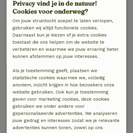
Privacy vind je in de natuur!
Natuur, rust & ruimte: 4
/5
Cookies voor onderweg?
Prachtige omgeving!
Net geen 5 sterren voor het huisje zelf.
Om jouw struintocht soepel te laten verlopen,
gebruiken wij altijd functionele cookies.
Daarnaast kun je kiezen of je extra cookies
Jan
toestaat die ons helpen om de website te
30 december 2025
verbeteren en waarmee we jouw ervaring beter
Algemene beoordeling: 9
/10
kunnen afstemmen op jouw interesses.
alles was helemaal in orde. Wellicht voor de
volgende keer wat duidelijkheid over de
Als je toestemming geeft, plaatsen we
container buiten (afval) die wij niet konden
statistische cookies waarmee we, volledig
vinden.
anoniem, inzicht krijgen in hoe bezoekers onze
Natuur, rust & ruimte: 4
/5
website gebruiken. Ook kun je toestemming
Wij waren met oud en nieuw in het
geven voor marketing cookies, deze cookies
natuurhuisje. We hebben het prima naar onze
gebruiken we onder andere voor
zin gehad. Heerlijk midden in de natuur en de
gepersonaliseerde advertenties. We analyseren
Hoge Veluwe op loopafstand.Het huisje beviel
jouw gedrag en interesses zodat we je relevante
ons prima en vooral de verzorging van Rob t.a.v.
advertenties kunnen tonen, zowel op ons
de faciliteiten in het huisje ( keukengerei,