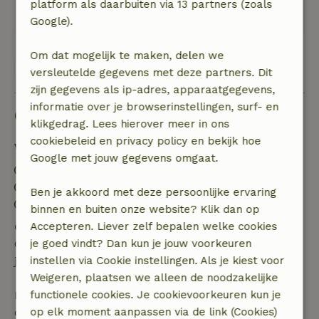
platform als daarbuiten via 13 partners (zoals
dekens, verwarming etc).
Google).
Om dat mogelijk te maken, delen we
Bekijk alle 78 beoordelingen
versleutelde gegevens met deze partners. Dit
zijn gegevens als ip-adres, apparaatgegevens,
informatie over je browserinstellingen, surf- en
Goed om te weten
klikgedrag. Lees hierover meer in ons
cookiebeleid en privacy policy en bekijk hoe
Verblijfdetails
Google met jouw gegevens omgaat.
Inchecken: 15:00- 23:59
Uitchecken: 00:01- 10:00
Ben je akkoord met deze persoonlijke ervaring
Contactloos verblijf mogelijk
binnen en buiten onze website? Klik dan op
Accepteren. Liever zelf bepalen welke cookies
Gratis annuleren binnen 24 uur
je goed vindt? Dan kun je jouw voorkeuren
Gratis annuleren binnen 24 uur na bevestiging van
instellen via Cookie instellingen. Als je kiest voor
je boeking.
Weigeren, plaatsen we alleen de noodzakelijke
functionele cookies. Je cookievoorkeuren kun je
Bij annulering binnen gestelde periode heb je recht
op elk moment aanpassen via de link (Cookies)
op volledige terugbetaling van het boekingsbedrag.