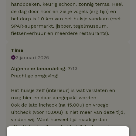
handdoeken, keurig schoon, zonnig terras. Heel
de dag door hoor en zie je vogels (erg fijn) en
het dorp is 1.0 km van het huisje vandaan (met
SPAR-supermarkt, ijsboer, tegelmuseum,
fietsenverhuur en meerdere restaurants).
Time
2 januari 2026
Algemene beoordeling: 7
/10
Prachtige omgeving!
Het huisje zelf (interieur) is wat versleten en
mag hier en daar aangepakt worden.
Ook de late incheck (na 15.00u) en vroege
uitcheck (voor 10.00u) is niet meer van deze tijd,
vinden wij. Want hoeveel tijd maak je dan
effectief gebruik van het huis? Anders zeker
een hogere score gegeven.