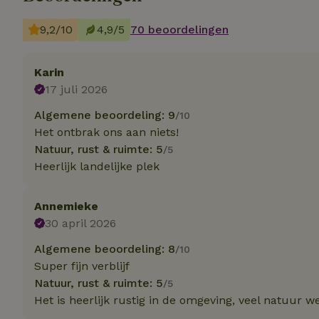
Strik
9,2/10
4,9/5
70 beoordelingen
Strikt noodzakelijk
accountbeheer. De w
Karin
17 juli 2026
Naam
Algemene beoordeling: 9
/10
_tt_enable_cookie
Het ontbrak ons aan niets!
Natuur, rust & ruimte: 5
/5
CookieScriptCons
Heerlijk landelijke plek
Annemieke
sqzl_session_id
30 april 2026
Algemene beoordeling: 8
/10
_pinterest_ct_ua
Super fijn verblijf
Natuur, rust & ruimte: 5
/5
Het is heerlijk rustig in de omgeving, veel natuur we