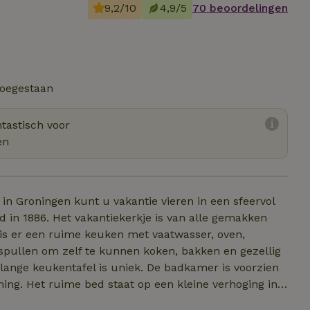
9,2/10
4,9/5
70 beoordelingen
toegestaan
tastisch voor
en
in Groningen kunt u vakantie vieren in een sfeervol
uwd in 1886. Het vakantiekerkje is van alle gemakken
t is er een ruime keuken met vaatwasser, oven,
pullen om zelf te kunnen koken, bakken en gezellig
e lange keukentafel is uniek. De badkamer is voorzien
ing. Het ruime bed staat op een kleine verhoging in
0 x 210 cm) zal het vakantiegevoel