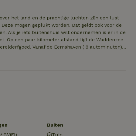
ing. Het vakantiekerkje is bij uitstek een plek om
formatie over de omgeving, spelletjes en een TV. Er is
 over het land en de prachtige luchten zijn een lust
en. Deze mogen geplukt worden. Dat geldt ook voor de
n. Als je iets buitenshuis wilt ondernemen is er in de
iet. Op een paar kilometer afstand ligt de Waddenzee.
 werelderfgoed. Vanaf de Eemshaven ( 8 autominuten)
d Borkum. Het netwerk fietsknooppunt nummer 13
kunnen hun hart ophalen in het weidse landschap. Er
nog verschillende borgen. Het historische stadje
bezoeken waard. De Stad Groningen ligt op 20
gen
Buiten
g (WiFi)
Tuin