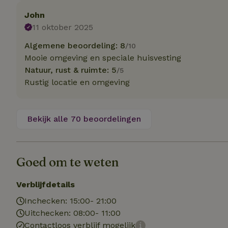
Naam
Naam
Naam
John
sqzllocal
_nhft_booking-wi
Naam
_ttp
11 oktober 2025
_nhftconstraint_t
uid
Algemene beoordeling: 8
/10
_nhftconstraint_h
Mooie omgeving en speciale huisvesting
_nhft_eu-rental-r
_nhftconstraint_
Natuur, rust & ruimte: 5
_ttp
/5
onboarding
_nhftconstraint_
Rustig locatie en omgeving
nh_experiments
ttcsid_D3OACIBC
_nhft_translation
_nhftconstraint_e
_ga
IDE
Bekijk alle 70 beoordelingen
_nhftconstraint_r
FPAU
_nhft_wizard-en
uet_vid
Goed om te weten
MUID
_nhft_house-relev
_ga_JRK1QL37RY
_nhftconstraint_
Verblijfdetails
_nhft_search-gro
locations
_nhft_tourist-tax
Inchecken: 15:00- 21:00
_nhft_recently-vi
Uitchecken: 08:00- 11:00
_nhftconstraint_t
_pin_unauth
Contactloos verblijf mogelijk