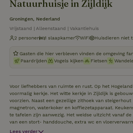
Natuurhuisje in Zijldijk
Groningen, Nederland
Vrijstaand | Alleenstaand | Vakantiehuis
2 personen
1 slaapkamer
WiFi
Huisdieren niet 
Gasten die hier verbleven vinden de omgeving fan
Paardrijden
Vogels kijken
Fietsen
Wandel
Voor liefhebbers van ruimte en rust. Op het Hogeland 
voormalig kerkje. Het witte kerkje in Zijldijk is gebo
voorzien. Naast een gezellige zithoek van steigerhou
magnetron, waterkoker en koffiezetapparaat. Keukens
te tafelen zijn aanwezig. Het weidse uitzicht vanaf d
van een stort- handdouche, extra wc en vloerverwarm
de kerk. De luxe van een boxspring met comfortabel beddengoed (18
Lees verder