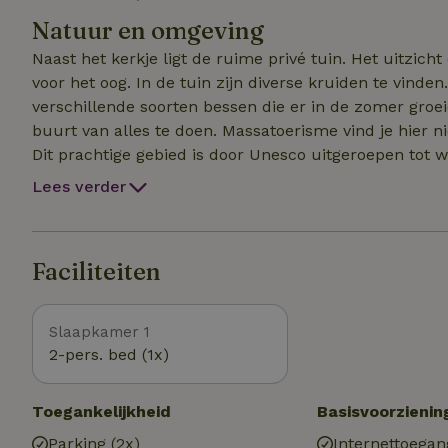
versterken. Slapen in een kerk is een bijzondere ervar
Natuur en omgeving
lekker te ontspannen. Er zijn boeken, tijdschriften, in
ook een wasmachine beschikbaar.
Naast het kerkje ligt de ruime privé tuin. Het uitzicht
voor het oog. In de tuin zijn diverse kruiden te vind
verschillende soorten bessen die er in de zomer groeie
buurt van alles te doen. Massatoerisme vind je hier n
Dit prachtige gebied is door Unesco uitgeroepen tot
vertrekt de veerdienst naar het Duitse Waddeneilan
Lees verder
loopt door het dorp Zijldijk. Ook wandelliefhebbers 
zijn routes uitgezet. In de provincie Groningen staan 
Appingedam is met haar hangende keukens zeker het 
Faciliteiten
kilometer afstand.
Slaapkamer 1
2-pers. bed (1x)
Toegankelijkheid
Basisvoorzienin
Parking (2x)
Internettoegan