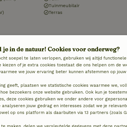
Tuinmeubilair
V)
Terras
d je in de natuur! Cookies voor onderweg?
Badkamer
cht soepel te laten verlopen, gebruiken wij altijd functionele
Sanitaire voorzieningen
 kiezen of je extra cookies toestaat die ons helpen om de w
Badkamer (1x)
aarmee we jouw ervaring beter kunnen afstemmen op jouw 
binatie
Douche
Toilet
ing geeft, plaatsen we statistische cookies waarmee we, vol
 in hoe bezoekers onze website gebruiken. Ook kun je toeste
es, deze cookies gebruiken we onder andere voor gepersona
e analyseren jouw gedrag en interesses zodat we je relevant
wel op ons platform als daarbuiten via 13 partners (zoals G
 te maken, delen we versleutelde gegevens met deze partners