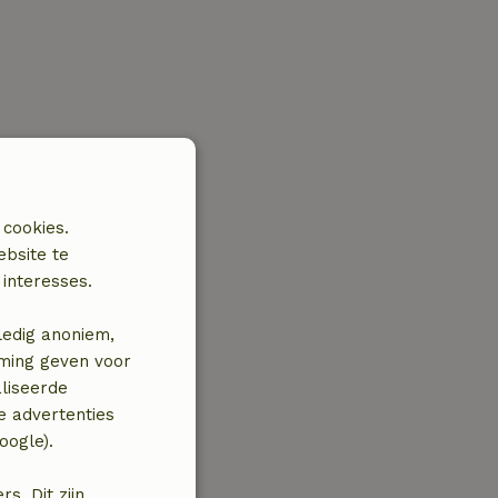
 cookies.
ebsite te
interesses.
ledig anoniem,
mming geven voor
liseerde
e advertenties
oogle).
. Dit zijn