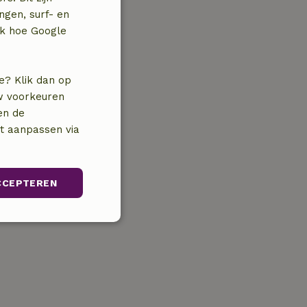
ngen, surf- en
jk hoe Google
e? Klik dan op
uw voorkeuren
en de
nt aanpassen via
CCEPTEREN
Niet-
geclassificeerd