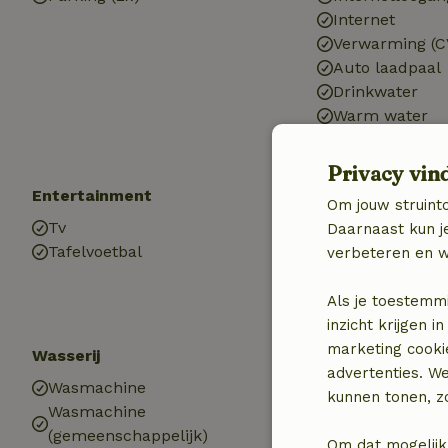
Internet
Verwarming (C
Auto laadpaal
Drinkwater
Warm water
Elektriciteit
Privacy vin
Entertainment
Keuken
Om jouw struinto
Tv
Keuken
Daarnaast kun je
Tafelvoetbal
Afwasmachine
verbeteren en w
Koel-/vriescom
Oven
Als je toestemm
inzicht krijgen
marketing cooki
Wasserij
advertenties. W
Wasmachine
kunnen tonen, zo
Wasmachine
(gemeenschappelijk)
Om dat mogelijk