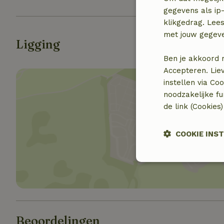
gegevens als ip-
klikgedrag. Lees
met jouw gegev
Ligging
Ben je akkoord 
Accepteren. Lie
instellen via Co
noodzakelijke f
de link (Cookies
Toon 
COOKIE INS
Strikt
noodzakelijk
Beoordelingen