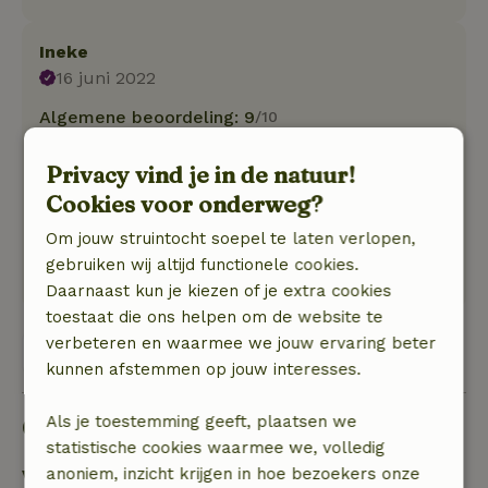
Ineke
16 juni 2022
Algemene beoordeling: 9
/10
Een super appartement. Grote huiskamer en
slaapkamer.
Privacy vind je in de natuur!
Er is een mogelijkheid om zelf te koken. Prima
Cookies voor onderweg?
naar ons zin gehad
Om jouw struintocht soepel te laten verlopen,
Natuur, rust & ruimte: 5
/5
gebruiken wij altijd functionele cookies.
een mooie rustige omgeving
Daarnaast kun je kiezen of je extra cookies
toestaat die ons helpen om de website te
verbeteren en waarmee we jouw ervaring beter
Bekijk alle 6 beoordelingen
kunnen afstemmen op jouw interesses.
Als je toestemming geeft, plaatsen we
Goed om te weten
statistische cookies waarmee we, volledig
anoniem, inzicht krijgen in hoe bezoekers onze
Verblijfdetails