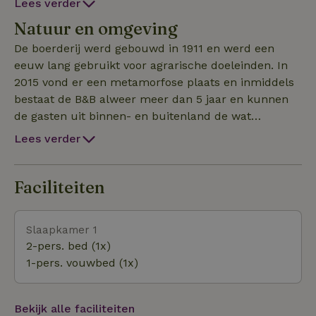
Lees verder
inductieplaat, oven en vries/ koel combinatie.
Natuur en omgeving
Natuurlijk ontbreken een broodrooster, water koker
en koffieapparaat niet!
De boerderij werd gebouwd in 1911 en werd een
eeuw lang gebruikt voor agrarische doeleinden. In
2015 vond er een metamorfose plaats en inmiddels
bestaat de B&B alweer meer dan 5 jaar en kunnen
de gasten uit binnen- en buitenland de wat
afgelegen ligging waarderen. Van hieruit ben je zo
Lees verder
bij de Waddenzee, de Noordzee, op Texel of het
voormalig eiland Wieringen. Voor een bezoek aan
Landgoed Hoenderdaell ( met o.a. de
Faciliteiten
Leeuwen-/tijgeropvang van Stichting Leeuw) en
zelfs de dierengeluiden als de wolven-beren en
Slaapkamer 1
hyena’s gevoerd worden zitten we eersterangs....
2-pers. bed (1x)
1-pers. vouwbed (1x)
Bekijk alle faciliteiten