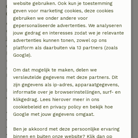
website gebruiken. Ook kun je toestemming
Inchecken: 16:00- 22:00
geven voor marketing cookies, deze cookies
Uitchecken: 07:00- 11:00
gebruiken we onder andere voor
Gratis annuleren binnen 7 dagen
gepersonaliseerde advertenties. We analyseren
Gratis annuleren binnen 7 dagen na bevestiging van
jouw gedrag en interesses zodat we je relevante
je boeking, bij een boekingsaanvraag meer dan 28
advertenties kunnen tonen, zowel op ons
dagen voor aanvang. Bij een boeking met aanvang
platform als daarbuiten via 13 partners (zoals
binnen 28 dagen geldt gratis annuleren binnen 24
Google).
uur. Bij annulering binnen gestelde periode heb je
recht op volledige terugbetaling van het
Om dat mogelijk te maken, delen we
boekingsbedrag.
versleutelde gegevens met deze partners. Dit
zijn gegevens als ip-adres, apparaatgegevens,
Daarna krijg je een deel van de reissom en 100% van
informatie over je browserinstellingen, surf- en
de borg terugbetaald:
klikgedrag. Lees hierover meer in ons
cookiebeleid en privacy policy en bekijk hoe
• tot 42 dagen voor aankomst: 70% terugbetaald
Google met jouw gegevens omgaat.
• 42–28 dagen voor aankomst: 40% terugbetaald
• 28 dagen tot de aankomstdag: 10% terugbetaald
Ben je akkoord met deze persoonlijke ervaring
• op de aankomstdag of later: geen terugbetaling
binnen en buiten onze website? Klik dan op