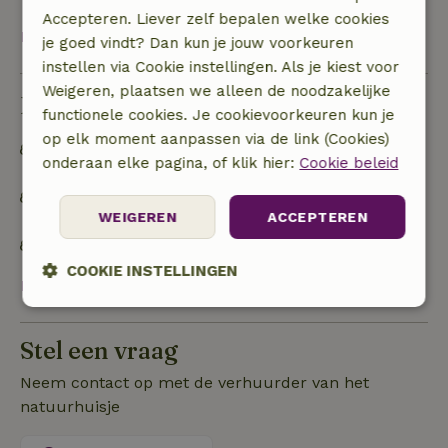
Accepteren. Liever zelf bepalen welke cookies
Bekijk alles
je goed vindt? Dan kun je jouw voorkeuren
instellen via Cookie instellingen. Als je kiest voor
Weigeren, plaatsen we alleen de noodzakelijke
Duurzaamheid
functionele cookies. Je cookievoorkeuren kun je
op elk moment aanpassen via de link (Cookies)
Off grid of voorzien van 100% hernieuwbare
onderaan elke pagina, of klik hier:
Cookie beleid
energie
Afval scheiden (glas, papier, plastic,
WEIGEREN
ACCEPTEREN
voedselafval/biologisch)
Geen plastic (water)flessen voor eenmalig gebruik
COOKIE INSTELLINGEN
Bekijk alles
Strikt
Prestatie
Targeting
noodzakelijk
Stel een vraag
Neem contact op met de verhuurder van het
natuurhuisje
Functioneel
Niet-geclassificeerd