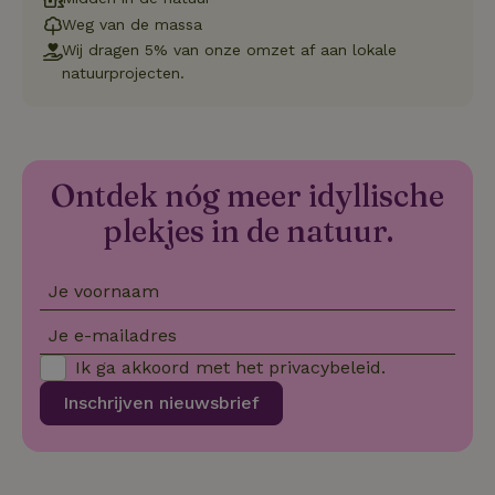
service 
Weg van de massa
cookievo
van bezo
Wij dragen 5% van onze omzet af aan lokale
onthoude
natuurprojecten.
cookie-b
Cookie-Sc
Google
noodzake
Privacy Policy
correct t
sqzl_session_id
.natuurhuisje.nl
29 minuten
Dit cooki
53
gebruikt
seconden
gebruiker
Ontdek nóg meer idyllische
onderhou
de webse
plekjes in de natuur.
waardoor
consisten
efficiënte
gebruiker
Je voornaam
kan biede
paginabe
sessies.
Je e-mailadres
_pinterest_ct_ua
Pinterest Inc.
1 jaar
Deze coo
Ik ga akkoord met het
privacybeleid
.
.ct.pinterest.com
geplaatst 
tot Pinter
Marketin
Inschrijven nieuwsbrief