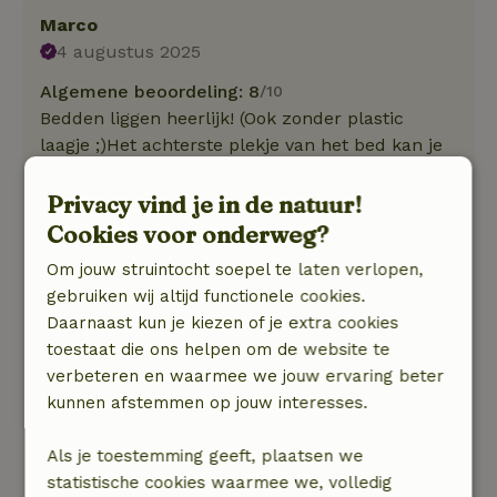
Marco
4 augustus 2025
Algemene beoordeling: 8
/10
Bedden liggen heerlijk! (Ook zonder plastic
laagje ;)Het achterste plekje van het bed kan je
ook makkelijk via het voeteneinde bereiken, je
hoeft echt niet over je partner heen te klimmen
Privacy vind je in de natuur!
zoals hier veel staat beschreven.
Cookies voor onderweg?
Alles in de keuken aanwezig wat handig is;
Om jouw struintocht soepel te laten verlopen,
goede pannen, ja ook een scherp mes,
gebruiken wij altijd functionele cookies.
nespresso apparaat, bakjes/servies voor kleine
Daarnaast kun je kiezen of je extra cookies
kinderen, schoonmaakmiddelen. De bank en
toestaat die ons helpen om de website te
stoelen zitten heerlijk. Douche is klein maar
verbeteren en waarmee we jouw ervaring beter
prima. Fietsen kan je onder het afdakje zetten
kunnen afstemmen op jouw interesses.
bij het schuurtje; er zit buiten een stopcontact
voor het opladen van elek. fietsen. Tv werkt
Als je toestemming geeft, plaatsen we
prima, wifi deed even niet, eigenaar had direct
statistische cookies waarmee we, volledig
iemand geregeld om langs te komen, wat later