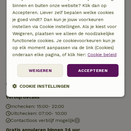
De tuin vedient wel wat meer aandacht; nu
binnen en buiten onze website? Klik dan op
alleen gras, tegels en onkruid. Een paar mooie
Accepteren. Liever zelf bepalen welke cookies
vaste planten met bloemen zou al heel anders
je goed vindt? Dan kun je jouw voorkeuren
staan.
instellen via Cookie instellingen. Als je kiest voor
Tip; geen relax stoelen of bbq aanwezig buiten,
Weigeren, plaatsen we alleen de noodzakelijke
dus die kan je beter zelf meenemen indien
functionele cookies. Je cookievoorkeuren kun je
gewenst.
op elk moment aanpassen via de link (Cookies)
onderaan elke pagina, of klik hier:
Cookie beleid
Bekijk alle 31 beoordelingen
WEIGEREN
ACCEPTEREN
Goed om te weten
COOKIE INSTELLINGEN
Verblijfdetails
Strikt
Prestatie
Targeting
noodzakelijk
Inchecken: 15:00- 22:00
Uitchecken: 07:00- 10:00
Contactloos verblijf mogelijk
Functioneel
Niet-geclassificeerd
Gratis annuleren binnen 24 uur