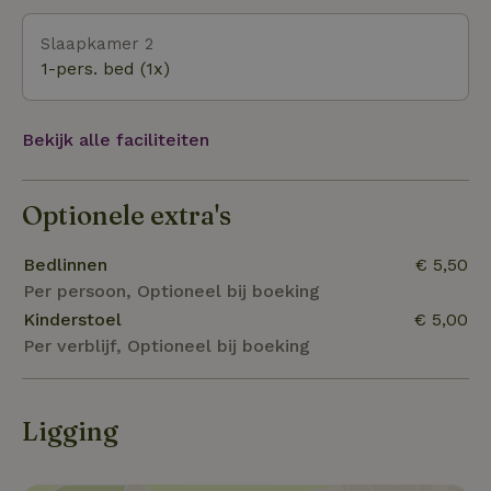
omgeving! Het park beschikt over ruim 130
Slaapkamer 2
kilometer aan wandelpaden en er is een ‘blote
1-pers. bed (1x)
voetenpad’. Tevens kunt u er heerlijk fietsen en zijn
er uitdagende mountainbikeroutes. Ook voor
paardenliefhebbers is er in de buurt een manege en
Bekijk alle faciliteiten
zijn er mooie ruiterpaden.
Optionele extra's
Bedlinnen
€ 5,50
Per persoon, Optioneel bij boeking
Kinderstoel
€ 5,00
Per verblijf, Optioneel bij boeking
Ligging