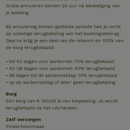
Gratis annuleren binnen 24 uur na bevestiging van
je boeking.
Bij annulering binnen gestelde periode heb je recht
op volledige terugbetaling van het boekingsbedrag.
Strikt noodzakelijk
Prestatie
Targeting
Daarna krijg je een deel van de reissom en 100% van
Functioneel
Niet-geclassificeerd
de borg terugbetaald:
Strikt noodzakelijke cookies maken de kernfunctionaliteiten
van de website mogelijk, zoals gebruikersaanmelding en
• tot 42 dagen voor aankomst: 70% terugbetaald
accountbeheer. De website kan niet goed worden gebruikt
• 42–28 dagen voor aankomst: 40% terugbetaald
zonder de strikt noodzakelijke cookies.
• 28 dagen tot de aankomstdag: 10% terugbetaald
Aanbieder
/
Naam
Vervaldatum
Omschrij
• op de aankomstdag of later: geen terugbetaling
Domein
_tt_enable_cookie
.natuurhuisje.nl
2 maanden
Deze coo
Borg
4 weken
gebruikt
voorkeur
Een borg van € 100,00 is van toepassing. Je wordt
gebruike
terugbetaald na het uitchecken.
betrekkin
gebruik v
op de web
Zelf verzorgen
onthoude
Eindschoonmaak
CookieScriptConsent
CookieScript
4 weken 2
Deze coo