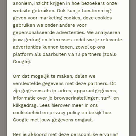
anoniem, inzicht krijgen in hoe bezoekers onze
niet meer nodig bleek te zijn.
website gebruiken. Ook kun je toestemming
Verbeter punten; horren maken! Het kan er erg
geven voor marketing cookies, deze cookies
warm worden en dan wil je luchten, ook voor de
gebruiken we onder andere voor
wat muffe lucht, maar het barst van de
gepersonaliseerde advertenties. We analyseren
muggen. Tip; horrengaas zelf meenemen, op
jouw gedrag en interesses zodat we je relevante
maat knippen en met punaises ophangen
advertenties kunnen tonen, zowel op ons
aangezien er duidelijk te zien was dat al vaak
platform als daarbuiten via 13 partners (zoals
gedaan is; zelfde gaatjes gebruiken.
Google).
Natuur, rust & ruimte: 5
/5
Prachtige omgeving: vanaf het huisje het
Om dat mogelijk te maken, delen we
hoofdpad op het park oversteken en het
versleutelde gegevens met deze partners. Dit
schelpenpaadje volgen langs het grasveld en je
zijn gegevens als ip-adres, apparaatgegevens,
loopt zo het bos is. Veel wandel-, fiets- en mtb-
informatie over je browserinstellingen, surf- en
routes. In Appelscha zit een grote fietswinkel
klikgedrag. Lees hierover meer in ons
waar je fietsen en mtb&#039;s kan huren. Ook
cookiebeleid en privacy policy en bekijk hoe
het park is rustig op het geblaf van de honden
Google met jouw gegevens omgaat.
in de tuin van de buren na; maar dat is alleen
als je langsloopt.
Ben je akkoord met deze persoonlijke ervaring