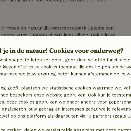
den is deze vorm van (ijs)zwemmen een boost voor je
ok is een workshop tekenen mogelijk. s Avonds sluit u
 Als u wil kunt u gratis gebruik maken van de
n de tuin!
 trimbos en natuurlijk waterspeelpark Splesh: een
Seppe kunt u (oude) vliegtuigjes kijken. Ook zijn er
de polder richting Zevenbergen. In Oudenbosch heb je
n de prachtige basiliek. In Hoeven is een bezoek
d je in de natuur! Cookies voor onderweg?
 volop restaurantjes in de buurt. Fietsen (ook
cht soepel te laten verlopen, gebruiken wij altijd functionele
 openbaar vervoer zijn Roosendaal, Bergen op Zoom,
 kiezen of je extra cookies toestaat die ons helpen om de w
op de Biesbosch. Shoppen in Etten-Leur of Breda, n
aarmee we jouw ervaring beter kunnen afstemmen op jouw 
ing geeft, plaatsen we statistische cookies waarmee we, vol
 in hoe bezoekers onze website gebruiken. Ook kun je toeste
es, deze cookies gebruiken we onder andere voor gepersona
e analyseren jouw gedrag en interesses zodat we je relevant
x)
wel op ons platform als daarbuiten via 13 partners (zoals G
)
 te maken, delen we versleutelde gegevens met deze partners