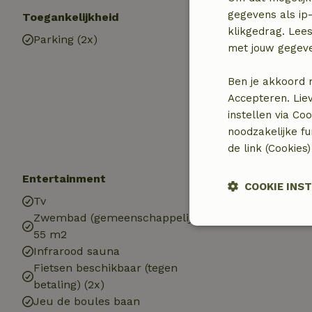
gegevens als ip-
Toegankelijkheid
Basisvoorzienin
klikgedrag. Lees
Parking (2x)
Internettoegan
met jouw gegev
Pelletkachel
Drinkwater
Ben je akkoord 
Warm water
Accepteren. Lie
Elektriciteit
instellen via Co
noodzakelijke f
de link (Cookies
Entertainment
Kinderen
COOKIE INS
Tv
Speelweide
Zwembad (gemeenschappelijk)
Trampoline
Strikt
55 m2
noodzakelijk
Infrarood sauna
Fietsen beschikbaar (tegen
betaling) (2x)
Jeu de boules baan