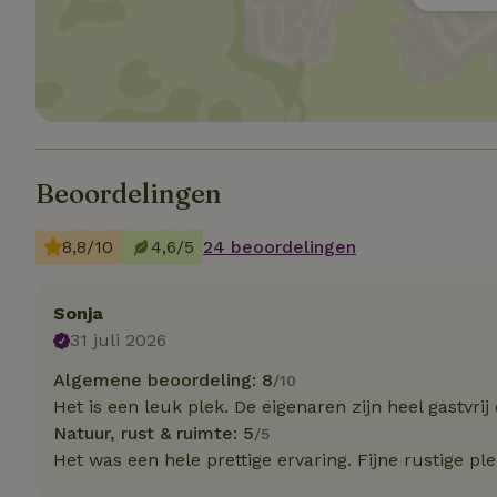
Naam
Naam
Naam
sqzllocal
_nhft_booking-wi
Naam
_ttp
_nhftconstraint_t
uid
_nhftconstraint_h
_nhft_eu-rental-r
_nhftconstraint_
_ttp
onboarding
_nhftconstraint_
Beoordelingen
nh_experiments
ttcsid_D3OACIBC
_nhft_translation
_nhftconstraint_e
_ga
8,8/10
4,6/5
24 beoordelingen
IDE
_nhftconstraint_r
FPAU
_nhft_wizard-en
Sonja
uet_vid
31 juli 2026
MUID
_nhft_house-relev
Algemene beoordeling: 8
/10
_ga_JRK1QL37RY
_nhftconstraint_
_nhft_search-gro
Het is een leuk plek. De eigenaren zijn heel gastvri
locations
_nhft_tourist-tax
Natuur, rust & ruimte: 5
/5
_nhft_recently-vi
Het was een hele prettige ervaring. Fijne rustige ple
_nhftconstraint_t
_pin_unauth