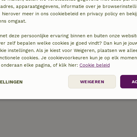
adres, apparaatgegevens, informatie over je browserinstelli
gen
Buiten
 hierover meer in ons cookiebeleid en privacy policy en beki
g (WiFi)
Tuin (omheind)
ens omgaat.
Tuin (gedeeld)
Barbecue
met deze persoonlijke ervaring binnen en buiten onze websit
Tuinmeubilair
ver zelf bepalen welke cookies je goed vindt? Dan kun je jo
Terras
okie instellingen. Als je kiest voor Weigeren, plaatsen we alle
Tuindeuren
unctionele cookies. Je cookievoorkeuren kun je op elk mome
Berging
) onderaan elke pagina, of klik hier:
Cookie beleid
Keuken
TELLINGEN
WEIGEREN
A
Koel-/vriescombinatie
Prestatie
Targeting
Functioneel