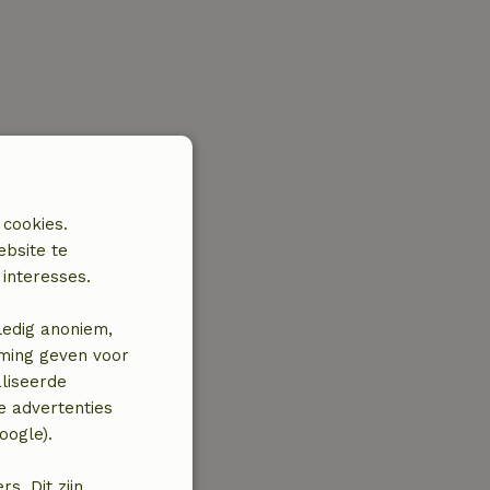
 cookies.
ebsite te
interesses.
ledig anoniem,
mming geven voor
liseerde
e advertenties
oogle).
. Dit zijn