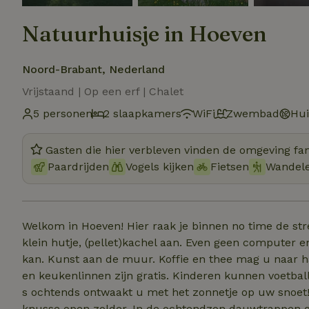
Natuurhuisje in Hoeven
Noord-Brabant, Nederland
Vrijstaand | Op een erf | Chalet
5 personen
2 slaapkamers
WiFi
Zwembad
Hui
Gasten die hier verbleven vinden de omgeving fan
Paardrijden
Vogels kijken
Fietsen
Wandel
Welkom in Hoeven! Hier raak je binnen no time de stres
klein hutje, (pellet)kachel aan. Even geen computer en 
kan. Kunst aan de muur. Koffie en thee mag u naar h
en keukenlinnen zijn gratis. Kinderen kunnen voetball
s ochtends ontwaakt u met het zonnetje op uw snoet! 
knusse open zolder. In de ochtendzon dauwtrappen o