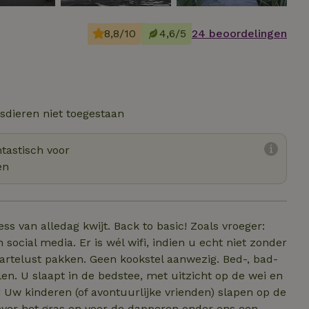
8,8/10
4,6/5
24 beoordelingen
sdieren niet toegestaan
tastisch voor
en
s van alledag kwijt. Back to basic! Zoals vroeger:
social media. Er is wél wifi, indien u echt niet zonder
artelust pakken. Geen kookstel aanwezig. Bed-, bad-
en. U slaapt in de bedstee, met uitzicht op de wei en
Uw kinderen (of avontuurlijke vrienden) slapen op de
ver het gras en voor de dapperen onder ons een