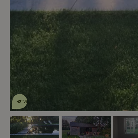
Dit natuurhuisje is eco-
vriendelijk
lees meer