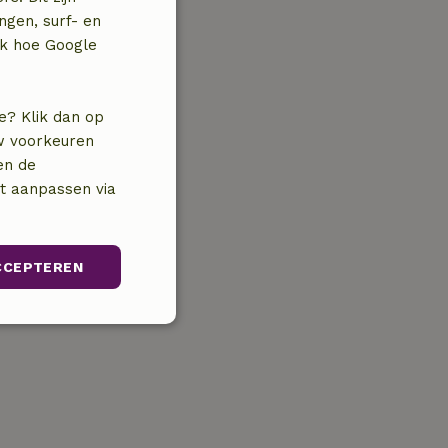
ngen, surf- en
jk hoe Google
e? Klik dan op
uw voorkeuren
en de
nt aanpassen via
CCEPTEREN
Niet-
geclassificeerd