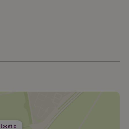
t noodzakelijk
Prestatie
Targeting
Functioneel
Niet-geclassif
e cookies maken de kernfunctionaliteiten van de website mogelijk, zoals gebru
ebsite kan niet goed worden gebruikt zonder de strikt noodzakelijke cookies.
Aanbieder
/
Vervaldatum
Omschrijving
Domein
.natuurhuisje.nl
2 maanden
Deze cookie wordt gebruikt om de vo
4 weken
gebruiker met betrekking tot het gebr
de website te onthouden.
ent
CookieScript
4 weken 2
Deze cookie wordt gebruikt door de C
.natuurhuisje.nl
dagen
service om de cookievoorkeuren van 
onthouden. De cookie-banner van Coo
noodzakelijk om correct te werken.
.natuurhuisje.nl
29 minuten
Dit cookie wordt gebruikt om een gebr
53
onderhouden door de webserver, waa
seconden
consistente en efficiënte gebruikerse
bieden tijdens paginabezoeken en sess
Google Privacy Policy
Pinterest Inc.
1 jaar
Deze cookie wordt geplaatst in relatie 
.ct.pinterest.com
Marketing
locatie