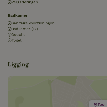
Vergaderingen
Strik
Badkamer
Strikt noodzakelijk
accountbeheer. De w
Sanitaire voorzieningen
Badkamer (1x)
Naam
Douche
_tt_enable_cookie
Toilet
CookieScriptCons
Ligging
sqzl_session_id
_pinterest_ct_ua
Toon 