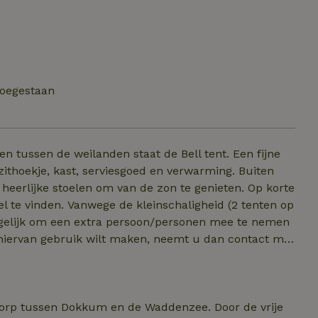
toegestaan
ithoekje, kast, serviesgoed en verwarming. Buiten
 heerlijke stoelen om van de zon te genieten. Op korte
ligheid (2 tenten op
iervan gebruik wilt maken, neemt u dan contact met
bijtservice (€15,- p.p.) en table d-hotes aan.
 dorp tussen Dokkum en de Waddenzee. Door de vrije