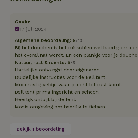
Strik
Gauke
Strikt noodzakelijk
accountbeheer. De w
17 juli 2024
Naam
Algemene beoordeling: 9
/10
Bij het douchen is het misschien wel handig om een
_tt_enable_cookie
het overal nat wordt. En een plankje voor je douche
Natuur, rust & ruimte: 5
/5
CookieScriptCons
Hartelijke ontvangst door eigenaren.
Duidelijke instructies voor de Bell tent.
Mooi rustig veldje waar je echt tot rust komt.
sqzl_session_id
Bell tent prima ingericht en schoon.
Heerlijk ontbijt bij de tent.
Mooie omgeving om heerlijk te fietsen.
_pinterest_ct_ua
Bekijk 1 beoordeling