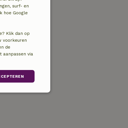
ngen, surf- en
jk hoe Google
e? Klik dan op
uw voorkeuren
en de
nt aanpassen via
CCEPTEREN
Niet-
geclassificeerd