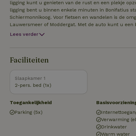
ligging kunt u genieten van de rust en een plekje opz
ligging bent u binnen enkele minuten in Bonifatius 
Schiermonnikoog. Voor fietsen en wandelen is de omgeving zeer geschikt, denkt u hierbij aan het
Lauwersmeer of Moddergat. Met de auto kunt u een 
Kortom, er is heel veel te zien en te doen in de omgevi
Lees verder
geven en een reservering of boeking te doen.
Faciliteiten
Slaapkamer 1
2-pers. bed (1x)
Toegankelijkheid
Basisvoorzienin
Parking (5x)
Internettoegan
Verwarming (el
Drinkwater
Warm water