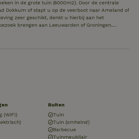
oeken in de grote tuin (6000m2). Door de centrale
stad Dokkum of stapt u op de veerboot naar Ameland of
bezoek brengen aan Leeuwarden of Groningen.
ng. Wij staan voor u klaar om u advies of tips te
gen
Buiten
g (WiFi)
Tuin
ektrisch)
Tuin (omheind)
Barbecue
Tuinmeubilair