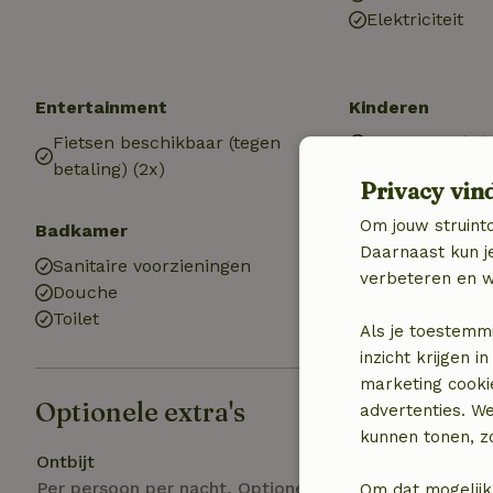
Elektriciteit
Entertainment
Kinderen
Fietsen beschikbaar (tegen
Kinderbed (1x)
betaling) (2x)
Privacy vin
Om jouw struinto
Badkamer
Daarnaast kun je
Sanitaire voorzieningen
verbeteren en w
Douche
Toilet
Als je toestemm
inzicht krijgen
marketing cooki
Optionele extra's
advertenties. W
kunnen tonen, zo
Ontbijt
Per persoon per nacht, Optioneel bij boeking
Om dat mogelijk