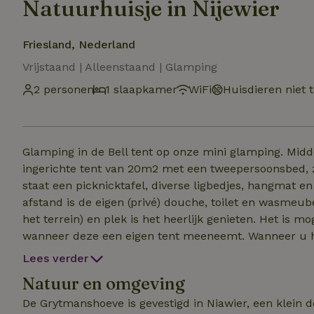
Natuurhuisje in Nijewier
Friesland, Nederland
Vrijstaand | Alleenstaand | Glamping
2 personen
1 slaapkamer
WiFi
Huisdieren niet 
Glamping in de Bell tent op onze mini glamping. Midden tussen de weilanden staat de Bell tent. Een fijne
ingerichte tent van 20m2 met een tweepersoonsbed, z
staat een picknicktafel, diverse ligbedjes, hangmat en
afstand is de eigen (privé) douche, toilet en wasmeubel te vinden. Vanwege de kleinscha
het terrein) en plek is het heerlijk genieten. Het is mogelijk om een extra persoon/personen mee te nemen
wanneer deze een eigen tent meeneemt. Wanneer u h
ons op. Huisdieren zijn niet toegestaan. Wij bieden ont
Lees verder
Natuur en omgeving
De Grytmanshoeve is gevestigd in Niawier, een klein