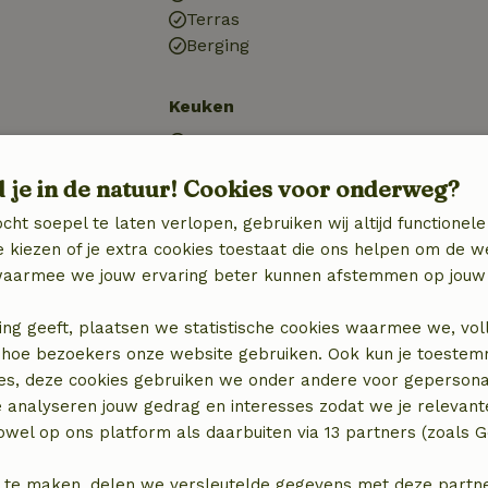
Terras
Berging
Keuken
Koel-/vriescombinatie
d je in de natuur! Cookies voor onderweg?
cht soepel te laten verlopen, gebruiken wij altijd functionele
 kiezen of je extra cookies toestaat die ons helpen om de w
aarmee we jouw ervaring beter kunnen afstemmen op jouw 
ing geeft, plaatsen we statistische cookies waarmee we, vol
 in hoe bezoekers onze website gebruiken. Ook kun je toeste
es, deze cookies gebruiken we onder andere voor gepersona
e analyseren jouw gedrag en interesses zodat we je relevant
wel op ons platform als daarbuiten via 13 partners (zoals G
€ 15,00
 te maken, delen we versleutelde gegevens met deze partners