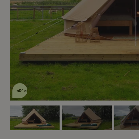
Dit natuurhuisje is eco-
vriendelijk
lees meer