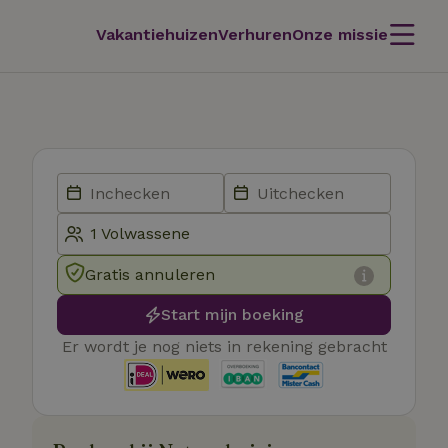
Vakantiehuizen
Verhuren
Onze missie
Gratis annuleren
Start mijn boeking
Er wordt je nog niets in rekening gebracht