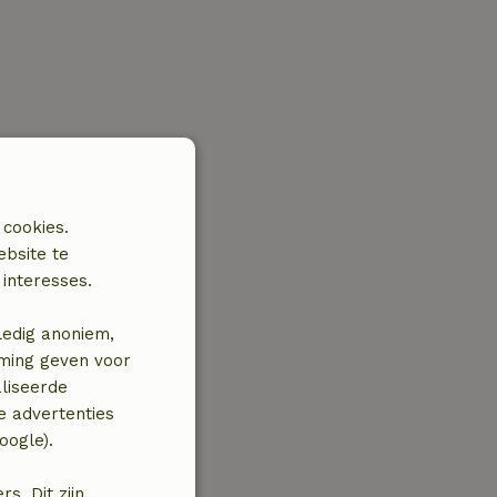
 cookies.
ebsite te
interesses.
ledig anoniem,
mming geven voor
liseerde
e advertenties
oogle).
. Dit zijn