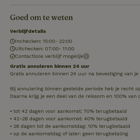
Naam
Naam
Naam
sqzllocal
_nhft_booking-wi
Naam
Goed om te weten
_ttp
_nhftconstraint_t
uid
_nhftconstraint_h
Verblijfdetails
_nhft_eu-rental-r
Inchecken: 15:00- 22:00
_nhftconstraint_
_ttp
onboarding
_nhftconstraint_
Uitchecken: 07:00- 11:00
Contactloos verblijf mogelijk
nh_experiments
ttcsid_D3OACIBC
_nhft_translation
_nhftconstraint_e
Gratis annuleren binnen 24 uur
_ga
IDE
Gratis annuleren binnen 24 uur na bevestiging van je
_nhftconstraint_r
FPAU
_nhft_wizard-en
Bij annulering binnen gestelde periode heb je recht o
uet_vid
Daarna krijg je een deel van de reissom en 100% van 
MUID
_nhft_house-relev
_ga_JRK1QL37RY
• tot 42 dagen voor aankomst: 70% terugbetaald
_nhftconstraint_
_nhft_search-gro
locations
• 42–28 dagen voor aankomst: 40% terugbetaald
_nhft_tourist-tax
• 28 dagen tot de aankomstdag: 10% terugbetaald
_nhft_recently-vi
_nhftconstraint_t
• op de aankomstdag of later: geen terugbetaling
_pin_unauth