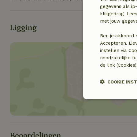
gegevens als ip-
klikgedrag. Lees
met jouw gegev
Ligging
Ben je akkoord 
Accepteren. Lie
instellen via Co
noodzakelijke f
de link (Cookies
Toon 
COOKIE INS
Strikt
noodzakelijk
Beoordelingen