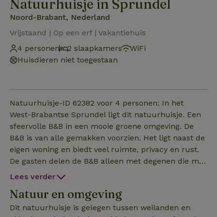
Natuurhuisje in Sprundel
Noord-Brabant, Nederland
Vrijstaand | Op een erf | Vakantiehuis
4 personen
2 slaapkamers
WiFi
Huisdieren niet toegestaan
Natuurhuisje-ID 62382 voor 4 personen: In het
West-Brabantse Sprundel ligt dit natuurhuisje. Een
sfeervolle B&B in een mooie groene omgeving. De
B&B is van alle gemakken voorzien. Het ligt naast de
eigen woning en biedt veel ruimte, privacy en rust.
De gasten delen de B&B alleen met degenen die met
ze meereizen. De B&B beschikt over een ruime
Lees verder
entree, een grote gezellige keuken, woonkamer met
Natuur en omgeving
kachel, twee slaapkamers en een ruime badkamer.
Alles is begane grond en voor minder validen zeer
Dit natuurhuisje is gelegen tussen weilanden en