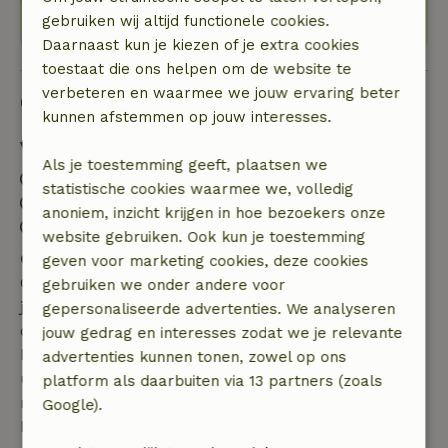
gebruiken wij altijd functionele cookies.
Daarnaast kun je kiezen of je extra cookies
toestaat die ons helpen om de website te
verbeteren en waarmee we jouw ervaring beter
Goed om te weten
kunnen afstemmen op jouw interesses.
Verblijfdetails
Als je toestemming geeft, plaatsen we
Inchecken: 15:00- 22:00
statistische cookies waarmee we, volledig
Uitchecken: 07:00- 11:00
anoniem, inzicht krijgen in hoe bezoekers onze
Contactloos verblijf mogelijk
website gebruiken. Ook kun je toestemming
Gratis annuleren binnen 7 dagen
geven voor marketing cookies, deze cookies
Gratis annuleren binnen 7 dagen na bevestiging van
gebruiken we onder andere voor
je boeking, bij een boekingsaanvraag meer dan 28
gepersonaliseerde advertenties. We analyseren
dagen voor aanvang. Bij een boeking met aanvang
jouw gedrag en interesses zodat we je relevante
binnen 28 dagen geldt gratis annuleren binnen 24
advertenties kunnen tonen, zowel op ons
uur. Bij annulering binnen gestelde periode heb je
platform als daarbuiten via 13 partners (zoals
recht op volledige terugbetaling van het
Google).
boekingsbedrag.