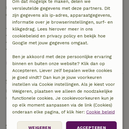
Om dat mogelijk te maken, delen we
Daarna krijg je een deel van de reissom en 100% van
versleutelde gegevens met deze partners. Dit
de borg terugbetaald:
zijn gegevens als ip-adres, apparaatgegevens,
informatie over je browserinstellingen, surf- en
• tot 42 dagen voor aankomst: 70% terugbetaald
klikgedrag. Lees hierover meer in ons
• 42–28 dagen voor aankomst: 40% terugbetaald
cookiebeleid en privacy policy en bekijk hoe
• 28 dagen tot de aankomstdag: 10% terugbetaald
Google met jouw gegevens omgaat.
• op de aankomstdag of later: geen terugbetaling
Ben je akkoord met deze persoonlijke ervaring
Bekijk alles
binnen en buiten onze website? Klik dan op
Accepteren. Liever zelf bepalen welke cookies
je goed vindt? Dan kun je jouw voorkeuren
Stel een vraag
instellen via Cookie instellingen. Als je kiest voor
Neem contact op met de verhuurder van het
Weigeren, plaatsen we alleen de noodzakelijke
natuurhuisje
functionele cookies. Je cookievoorkeuren kun je
op elk moment aanpassen via de link (Cookies)
Stuur een bericht
onderaan elke pagina, of klik hier:
Cookie beleid
Start mijn boeking
WEIGEREN
ACCEPTEREN