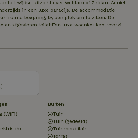
van het wijdse uitzicht over Weldam of Zeldam.Geniet
derzijds in een luxe paradijs. De accommodatie
van ruime boxpring, tv, een plek om te zitten. De
en afgesloten toilet;Een luxe woonkeuken, voorzien
aatwasser, nespresso apparaat en waterkokerVeel
e eten, of te genieten van het schitterende uitzicht.
x)
gen
Buiten
g (WiFi)
Tuin
Tuin (gedeeld)
ektrisch)
Tuinmeubilair
Terras