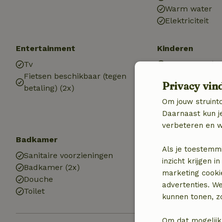
Warm water
Elektriciteit
Entertainment
Kinderen
Tv
Kinderstoel (4x
Fietsen beschikbaar (tegen
Speeltoestelle
Privacy vin
betaling) (2x)
Zandbak
Speelweide
Om jouw struinto
Trampoline
Daarnaast kun je
verbeteren en w
Badkamer
Als je toestemm
Sanitaire voorzieningen
inzicht krijgen
Badkamer (2x)
marketing cooki
Douche
advertenties. W
Toilet
kunnen tonen, zo
Om dat mogelijk