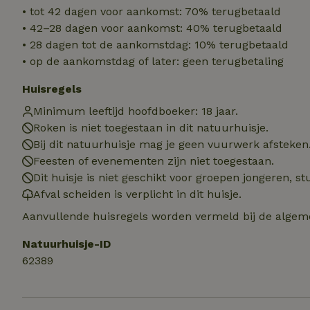
Naam
Naam
Naam
• tot 42 dagen voor aankomst: 70% terugbetaald
sqzllocal
_nhft_booking-wi
• 42–28 dagen voor aankomst: 40% terugbetaald
Naam
_ttp
• 28 dagen tot de aankomstdag: 10% terugbetaald
_nhftconstraint_t
uid
• op de aankomstdag of later: geen terugbetaling
_nhftconstraint_h
_nhft_eu-rental-r
Huisregels
_nhftconstraint_
_ttp
onboarding
_nhftconstraint_
Minimum leeftijd hoofdboeker: 18 jaar.
nh_experiments
ttcsid_D3OACIBC
Roken is niet toegestaan in dit natuurhuisje.
_nhft_translation
Bij dit natuurhuisje mag je geen vuurwerk afsteken
_nhftconstraint_e
_ga
IDE
Feesten of evenementen zijn niet toegestaan.
_nhftconstraint_r
FPAU
Dit huisje is niet geschikt voor groepen jongeren, 
_nhft_wizard-en
Afval scheiden is verplicht in dit huisje.
uet_vid
Aanvullende huisregels worden vermeld bij de algeme
MUID
_nhft_house-relev
_ga_JRK1QL37RY
Natuurhuisje-ID
_nhftconstraint_
_nhft_search-gro
62389
locations
_nhft_tourist-tax
_nhft_recently-vi
_nhftconstraint_t
_pin_unauth