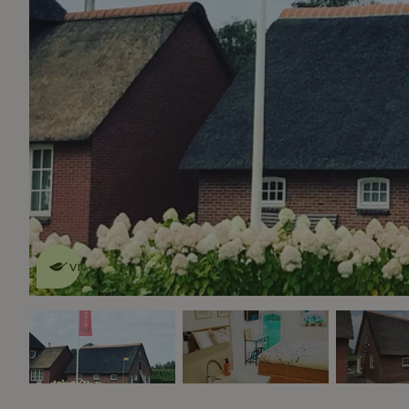
Dit natuurhuisje is eco-
vriendelijk
lees meer