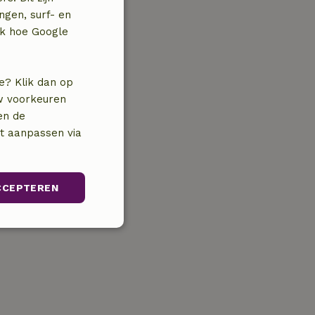
ngen, surf- en
jk hoe Google
e? Klik dan op
uw voorkeuren
en de
nt aanpassen via
CCEPTEREN
Niet-
geclassificeerd