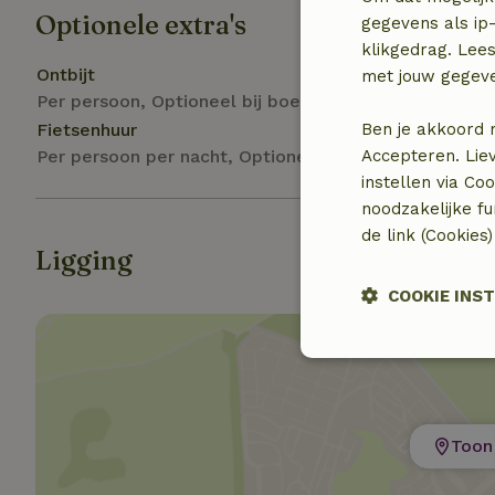
Optionele extra's
gegevens als ip-
klikgedrag. Lees
Ontbijt
met jouw gegev
Per persoon, Optioneel bij boeking
Fietsenhuur
Ben je akkoord 
Per persoon per nacht, Optioneel bij boeking
Accepteren. Lie
instellen via Co
noodzakelijke f
de link (Cookies
Ligging
COOKIE INS
Strikt
noodzakelijk
Toon 