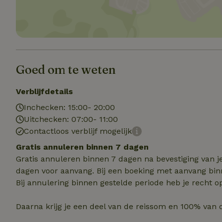
Strik
Strikt noodzakelijk
accountbeheer. De w
Naam
Goed om te weten
_tt_enable_cookie
Verblijfdetails
Inchecken: 15:00- 20:00
CookieScriptCons
Uitchecken: 07:00- 11:00
Contactloos verblijf mogelijk
sqzl_session_id
Gratis annuleren binnen 7 dagen
Gratis annuleren binnen 7 dagen na bevestiging van j
dagen voor aanvang. Bij een boeking met aanvang bin
_pinterest_ct_ua
Bij annulering binnen gestelde periode heb je recht o
Daarna krijg je een deel van de reissom en 100% van 