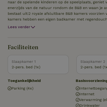
naar de spelende kinderen op de speelplaats, geniet 
enerzijds van de natuur rondom de B&B en waan je an
bestaat uit:2 royale afsluitbare B&B kamers voorzien 
kamers hebben een eigen badkamer met regendouche 
van inductie kookplaat, combimagnetron, koelkast, v
Lees verder
buitenruimte, met diverse terrassen, om te lounchen, t
Daarnaast een grote speelruimte voor de kinderen.
Faciliteiten
Slaapkamer 1
Slaapkamer 2
2-pers. bed (1x)
2-pers. bed (1
Toegankelijkheid
Basisvoorzienin
Parking (4x)
Internettoegan
Internet
Verwarming (el
Drinkwater