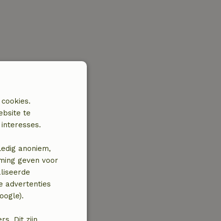
 cookies.
ebsite te
interesses.
ledig anoniem,
mming geven voor
liseerde
e advertenties
oogle).
. Dit zijn