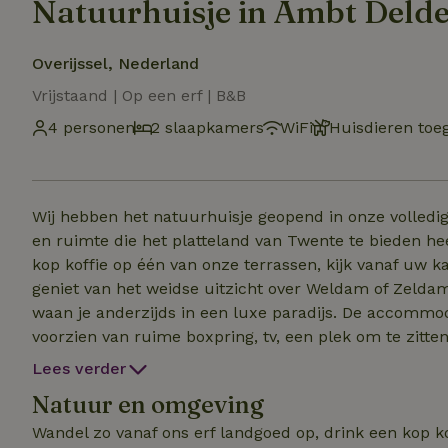
Natuurhuisje in Ambt Deld
Overijssel, Nederland
Vrijstaand | Op een erf | B&B
4 personen
2 slaapkamers
WiFi
Huisdieren toe
Wij hebben het natuurhuisje geopend in onze volledig
en ruimte die het platteland van Twente te bieden hee
kop koffie op één van onze terrassen, kijk vanaf uw 
geniet van het weidse uitzicht over Weldam of Zelda
waan je anderzijds in een luxe paradijs. De accommod
voorzien van ruime boxpring, tv, een plek om te zit
regendouche en afgesloten toilet;Een luxe woonkeuke
Lees verder
koelkast, vaatwasser, nespresso apparaat en waterkok
Natuur en omgeving
loungen, te eten, of te genieten van het schitterende 
Wandel zo vanaf ons erf landgoed op, drink een kop k