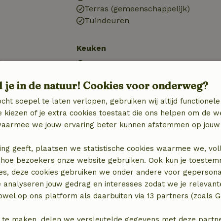
Terras (gemeenschappelijk)
Tuindeuren
Keuken
)
Keuken
n
Afwasmachine
d je in de natuur! Cookies voor onderweg?
Koel-/vriescombinatie
Oven
cht soepel te laten verlopen, gebruiken wij altijd functionele
Gasfornuis
 kiezen of je extra cookies toestaat die ons helpen om de w
aarmee we jouw ervaring beter kunnen afstemmen op jouw 
ing geeft, plaatsen we statistische cookies waarmee we, vol
 in hoe bezoekers onze website gebruiken. Ook kun je toeste
es, deze cookies gebruiken we onder andere voor gepersona
e analyseren jouw gedrag en interesses zodat we je relevant
wel op ons platform als daarbuiten via 13 partners (zoals G
 te maken, delen we versleutelde gegevens met deze partners