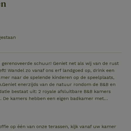
en
gestaan
 gerenoveerde schuur! Geniet net als wij van de rust
ft! Wandel zo vanaf ons erf landgoed op, drink een
kamer naar de spelende kinderen op de speelplaats,
m.Geniet enerzijds van de natuur rondom de B&B en
atie bestaat uit: 2 royale afsluitbare B&B kamers
ten. De kamers hebben een eigen badkamer met
n, voorzien van inductie kookplaat, combimagnetron,
erVeel buitenruimte, met diverse terrassen, om te
uitzicht. Daarnaast een grote speelruimte voor de kinderen
offie op één van onze terassen, kijk vanaf uw kamer