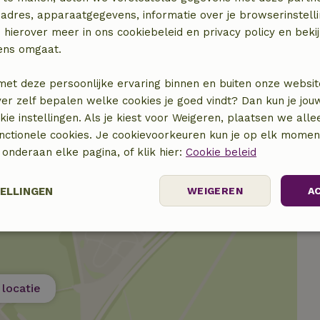
adres, apparaatgegevens, informatie over je browserinstelli
 hierover meer in ons cookiebeleid en privacy policy en beki
€ 15,00
ens omgaat.
met deze persoonlijke ervaring binnen en buiten onze websit
€ 20,00
ver zelf bepalen welke cookies je goed vindt? Dan kun je jo
okie instellingen. Als je kiest voor Weigeren, plaatsen we alle
unctionele cookies. Je cookievoorkeuren kun je op elk mome
) onderaan elke pagina, of klik hier:
Cookie beleid
TELLINGEN
WEIGEREN
A
Prestatie
Targeting
Functioneel
locatie