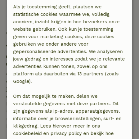
Als je toestemming geeft, plaatsen we
Bekijk alle 40 beoordelingen
statistische cookies waarmee we, volledig
anoniem, inzicht krijgen in hoe bezoekers onze
website gebruiken. Ook kun je toestemming
Goed om te weten
geven voor marketing cookies, deze cookies
gebruiken we onder andere voor
Verblijfdetails
gepersonaliseerde advertenties. We analyseren
Inchecken: 15:00- 22:00
jouw gedrag en interesses zodat we je relevante
Uitchecken: 07:00- 11:00
advertenties kunnen tonen, zowel op ons
platform als daarbuiten via 13 partners (zoals
Gratis annuleren binnen 7 dagen
Google).
Gratis annuleren binnen 7 dagen na bevestiging van
je boeking, bij een boekingsaanvraag meer dan 28
Om dat mogelijk te maken, delen we
dagen voor aanvang. Bij een boeking met aanvang
versleutelde gegevens met deze partners. Dit
binnen 28 dagen geldt gratis annuleren binnen 24
zijn gegevens als ip-adres, apparaatgegevens,
uur. Bij annulering binnen gestelde periode heb je
informatie over je browserinstellingen, surf- en
recht op volledige terugbetaling van het
klikgedrag. Lees hierover meer in ons
boekingsbedrag.
cookiebeleid en privacy policy en bekijk hoe