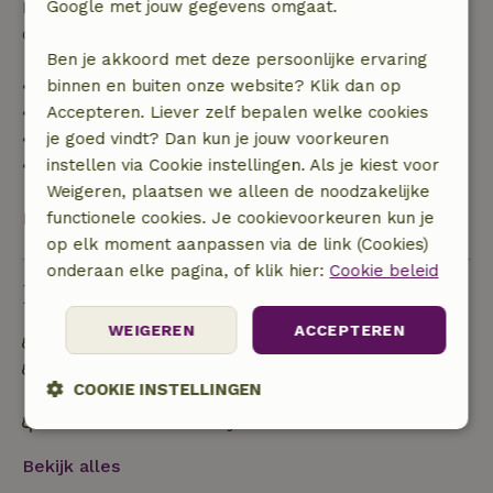
Google met jouw gegevens omgaat.
Daarna krijg je een deel van de reissom en 100% van
de borg terugbetaald:
Ben je akkoord met deze persoonlijke ervaring
binnen en buiten onze website? Klik dan op
• tot 42 dagen voor aankomst: 70% terugbetaald
Accepteren. Liever zelf bepalen welke cookies
• 42–28 dagen voor aankomst: 40% terugbetaald
je goed vindt? Dan kun je jouw voorkeuren
• 28 dagen tot de aankomstdag: 10% terugbetaald
instellen via Cookie instellingen. Als je kiest voor
• op de aankomstdag of later: geen terugbetaling
Weigeren, plaatsen we alleen de noodzakelijke
functionele cookies. Je cookievoorkeuren kun je
Bekijk alles
op elk moment aanpassen via de link (Cookies)
onderaan elke pagina, of klik hier:
Cookie beleid
Duurzaamheid
WEIGEREN
ACCEPTEREN
100% natuurlijke schoonmaakproducten
Regenwater wordt gebruikt voor tuin, toilet of
COOKIE INSTELLINGEN
meer
Biodiversiteitsvriendelijke tuin
Strikt
Prestatie
Targeting
noodzakelijk
Bekijk alles