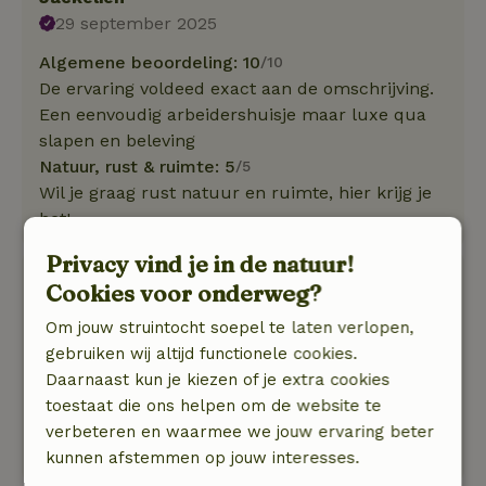
29 september 2025
Algemene beoordeling: 10
/10
De ervaring voldeed exact aan de omschrijving.
Een eenvoudig arbeidershuisje maar luxe qua
slapen en beleving
Natuur, rust & ruimte: 5
/5
Wil je graag rust natuur en ruimte, hier krijg je
het!
Privacy vind je in de natuur!
Suzan
Cookies voor onderweg?
30 mei 2025
Om jouw struintocht soepel te laten verlopen,
Algemene beoordeling: 8
/10
gebruiken wij altijd functionele cookies.
Heerlijke plek
Daarnaast kun je kiezen of je extra cookies
Natuur, rust & ruimte: 5
/5
toestaat die ons helpen om de website te
Heerlijke plek, rust, ruimte, houtvuur.
verbeteren en waarmee we jouw ervaring beter
Eenvoudig huis, maar alles is aanwezig.
kunnen afstemmen op jouw interesses.