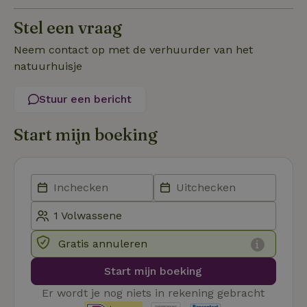
Stel een vraag
Functioneel
Niet-geclassificeerd
Neem contact op met de verhuurder van het
natuurhuisje
Stuur een bericht
Strikt noodzakelijk
Prestatie
Targeting
Start mijn boeking
Functioneel
Niet-geclassificeerd
Strikt noodzakelijke cookies maken de kernfunctionaliteiten
van de website mogelijk, zoals gebruikersaanmelding en
accountbeheer. De website kan niet goed worden gebruikt
zonder de strikt noodzakelijke cookies.
Aanbieder
/
Naam
Vervaldatum
Omschrij
Domein
Gratis annuleren
_tt_enable_cookie
.natuurhuisje.nl
2 maanden
Deze coo
4 weken
gebruikt
Start mijn boeking
voorkeur
gebruike
Er wordt je nog niets in rekening gebracht
betrekkin
gebruik v