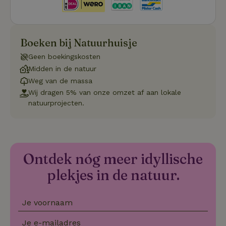
op de web
onthoude
CookieScriptConsent
CookieScript
4 weken 2
Deze coo
.natuurhuisje.nl
dagen
gebruikt 
Cookie-S
Boeken bij Natuurhuisje
service 
cookievo
Geen boekingskosten
van bezo
onthoude
Midden in de natuur
cookie-b
Weg van de massa
Cookie-Sc
Google
noodzake
Wij dragen 5% van onze omzet af aan lokale
Privacy Policy
correct t
natuurprojecten.
sqzl_session_id
.natuurhuisje.nl
29 minuten
Dit cooki
53
gebruikt
seconden
gebruiker
onderhou
de webse
waardoor
consisten
Ontdek nóg meer idyllische
efficiënte
gebruiker
plekjes in de natuur.
kan biede
paginabe
sessies.
Je voornaam
_pinterest_ct_ua
Pinterest Inc.
1 jaar
Deze coo
.ct.pinterest.com
geplaatst 
tot Pinter
Je e-mailadres
Marketin