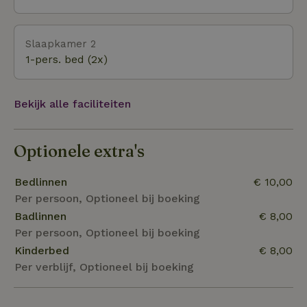
en heeft een breed aanbod aan winkels en horeca.
Ook het bezoeken van musea, bioscopen,
Slaapkamer 2
voorstellingen behoort tot de mogelijkheid. Zo ligt de
1-pers. bed (2x)
stad Assen (Drents museum) op 10 minuten afstand
en Groningen (Groninger Museum) op slechts 20 minut
Bekijk alle faciliteiten
Optionele extra's
Bedlinnen
€ 10,00
Per persoon, Optioneel bij boeking
Badlinnen
€ 8,00
Per persoon, Optioneel bij boeking
Kinderbed
€ 8,00
Per verblijf, Optioneel bij boeking