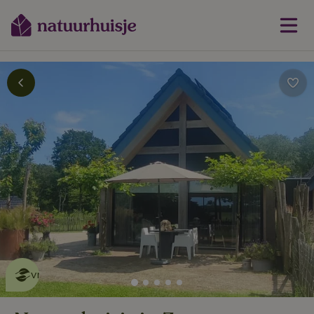
Dit natuurhuisje is eco-
vriendelijk
lees meer