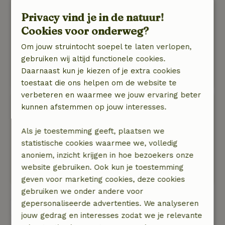
tot volle tevredenheid oplossen.
Privacy vind je in de natuur!
Natuur, rust & ruimte: 5
/5
Prachtige omgeving, volop rust en ideaal om te
Cookies voor onderweg?
fietsen en te wandelen. Omdat het mooie
Om jouw struintocht soepel te laten verlopen,
Zuidlaren maar op een paar kilometer afstand
gebruiken wij altijd functionele cookies.
ligt, heb je ook een ruime keus in restaurants,
Daarnaast kun je kiezen of je extra cookies
bakkers etc.
toestaat die ons helpen om de website te
verbeteren en waarmee we jouw ervaring beter
Jan
kunnen afstemmen op jouw interesses.
4 januari 2026
Als je toestemming geeft, plaatsen we
Algemene beoordeling: 9
/10
statistische cookies waarmee we, volledig
Zeer compleet ingericht huisje
anoniem, inzicht krijgen in hoe bezoekers onze
Natuur, rust & ruimte: 5
/5
website gebruiken. Ook kun je toestemming
Fantastische sneeuwweek gehad!
geven voor marketing cookies, deze cookies
gebruiken we onder andere voor
gepersonaliseerde advertenties. We analyseren
Bekijk alle 69 beoordelingen
jouw gedrag en interesses zodat we je relevante