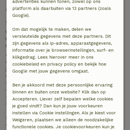
advertenties kunnen tonen, zowel op ons
Goed om te weten
platform als daarbuiten via 13 partners (zoals
Google).
Verblijfdetails
Om dat mogelijk te maken, delen we
Inchecken: 15:00- 22:00
versleutelde gegevens met deze partners. Dit
Uitchecken: 07:00- 11:00
zijn gegevens als ip-adres, apparaatgegevens,
Contactloos verblijf mogelijk
informatie over je browserinstellingen, surf- en
Gratis annuleren binnen 7 dagen
klikgedrag. Lees hierover meer in ons
Gratis annuleren binnen 7 dagen na bevestiging van
cookiebeleid en privacy policy en bekijk hoe
je boeking, bij een boekingsaanvraag meer dan 28
Google met jouw gegevens omgaat.
dagen voor aanvang. Bij een boeking met aanvang
binnen 28 dagen geldt gratis annuleren binnen 24
Ben je akkoord met deze persoonlijke ervaring
uur. Bij annulering binnen gestelde periode heb je
binnen en buiten onze website? Klik dan op
recht op volledige terugbetaling van het
Accepteren. Liever zelf bepalen welke cookies
boekingsbedrag.
je goed vindt? Dan kun je jouw voorkeuren
instellen via Cookie instellingen. Als je kiest voor
Daarna krijg je een deel van de reissom en 100% van
Weigeren, plaatsen we alleen de noodzakelijke
de borg terugbetaald:
functionele cookies. Je cookievoorkeuren kun je