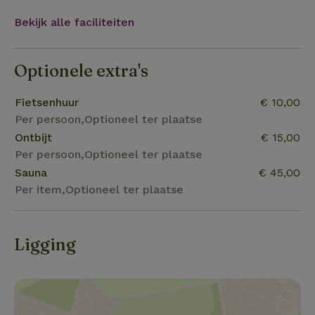
archeologie, kunst en geschiedenis.Het natuurhuisje
Bekijk alle faciliteiten
staat in een natuur- en waterbergingsgebied van
ongeveer 3500 voetbalvelden, bestaande uit
graslanden, moerassen, moerasbosjes en kreken.
Optionele extra's
Hier leven tal van bijzondere dieren zoals de
zilverreiger, de blauwe kiekendief, de zeearend, de
Fietsenhuur
€ 10,00
roerdomp en de visotter.
Per persoon,Optioneel ter plaatse
Ontbijt
€ 15,00
Per persoon,Optioneel ter plaatse
Sauna
€ 45,00
Per item,Optioneel ter plaatse
Ligging