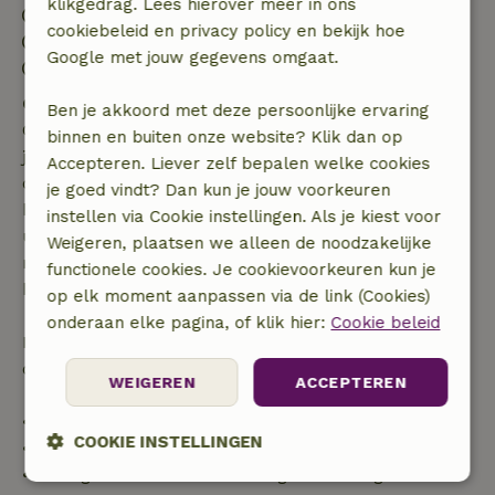
klikgedrag. Lees hierover meer in ons
Inchecken: 15:00- 22:00
cookiebeleid en privacy policy en bekijk hoe
Uitchecken: 07:00- 10:30
Google met jouw gegevens omgaat.
Contactloos verblijf mogelijk
Gratis annuleren binnen 7 dagen
Ben je akkoord met deze persoonlijke ervaring
Gratis annuleren binnen 7 dagen na bevestiging van
binnen en buiten onze website? Klik dan op
je boeking, bij een boekingsaanvraag meer dan 28
Accepteren. Liever zelf bepalen welke cookies
dagen voor aanvang. Bij een boeking met aanvang
je goed vindt? Dan kun je jouw voorkeuren
binnen 28 dagen geldt gratis annuleren binnen 24
instellen via Cookie instellingen. Als je kiest voor
uur. Bij annulering binnen gestelde periode heb je
Weigeren, plaatsen we alleen de noodzakelijke
recht op volledige terugbetaling van het
functionele cookies. Je cookievoorkeuren kun je
boekingsbedrag.
op elk moment aanpassen via de link (Cookies)
onderaan elke pagina, of klik hier:
Cookie beleid
Daarna krijg je een deel van de reissom en 100% van
de borg terugbetaald:
WEIGEREN
ACCEPTEREN
• tot 42 dagen voor aankomst: 70% terugbetaald
COOKIE INSTELLINGEN
• 42–28 dagen voor aankomst: 40% terugbetaald
• 28 dagen tot de aankomstdag: 10% terugbetaald
Strikt
Prestatie
Targeting