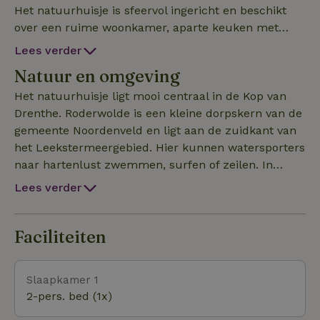
Het natuurhuisje is sfeervol ingericht en beschikt
over een ruime woonkamer, aparte keuken met
koel/ vriescombinatie, inductiekookplaat en kleine
Lees verder
oven, badkamer met inloopdouche, aparte
Natuur en omgeving
toiletruimte, ruime slaapkamer en een Finse sauna.
Knusse tuin op het zuidwesten met vrij uitzicht over
Het natuurhuisje ligt mooi centraal in de Kop van
de weilanden en scharrelkippen.
Drenthe. Roderwolde is een kleine dorpskern van de
gemeente Noordenveld en ligt aan de zuidkant van
het Leekstermeergebied. Hier kunnen watersporters
naar hartenlust zwemmen, surfen of zeilen. In
vijftien minuten bent u in de bossen van
Lees verder
Roden/Norg voor een mooie boswandeling of zit u
op een van de terrasjes van de levendige
studentenstad Groningen. Groningen is ook goed
Faciliteiten
met de fiets (30 minuten) te bereiken. Het Groninger
Museum, de Martinitoren of lekker ronddwalen in
Slaapkamer 1
de mooie Groninger hofjes, er is hier voor ieder wat
2-pers. bed (1x)
wils. Het Drents Museum in Assen (25 minuten
rijden) inspireert jong en oud met verhalen over