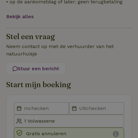
• op de aankomstdag of later: geen terugbetaling
noodzakelijk
Bekijk alles
Functioneel
Niet-geclassificeerd
Stel een vraag
Neem contact op met de verhuurder van het
natuurhuisje
Stuur een bericht
Strikt noodzakelijk
Prestatie
Targeting
Functioneel
Niet-geclassificeerd
Start mijn boeking
Strikt noodzakelijke cookies maken de kernfunctionaliteiten
van de website mogelijk, zoals gebruikersaanmelding en
accountbeheer. De website kan niet goed worden gebruikt
zonder de strikt noodzakelijke cookies.
Aanbieder
/
Naam
Vervaldatum
Omschrij
Domein
_tt_enable_cookie
.natuurhuisje.nl
2 maanden
Deze coo
Gratis annuleren
4 weken
gebruikt
voorkeur