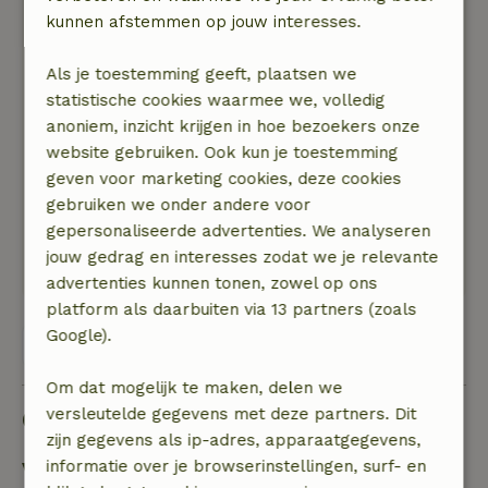
kunnen afstemmen op jouw interesses.
Algemene beoordeling: 9
/10
Enige wat jammer was, was dat het afkoelen
Als je toestemming geeft, plaatsen we
tussen de sauna sessies niet helemaal privé
statistische cookies waarmee we, volledig
kon, je kan niet uit het zicht van de openbare
anoniem, inzicht krijgen in hoe bezoekers onze
weg buiten zitten.
website gebruiken. Ook kun je toestemming
Natuur, rust & ruimte: 4
/5
geven voor marketing cookies, deze cookies
Heel mooi aangekleed en gezellig huisje,
gebruiken we onder andere voor
verassend groot voor een b&amp;b voor twee
gepersonaliseerde advertenties. We analyseren
personen. De service mbt de sauna en het
jouw gedrag en interesses zodat we je relevante
ontbijt waren top!
advertenties kunnen tonen, zowel op ons
platform als daarbuiten via 13 partners (zoals
Google).
Bekijk alle 41 beoordelingen
Om dat mogelijk te maken, delen we
Goed om te weten
versleutelde gegevens met deze partners. Dit
zijn gegevens als ip-adres, apparaatgegevens,
informatie over je browserinstellingen, surf- en
Verblijfdetails