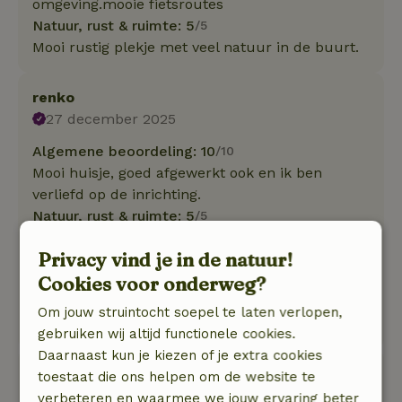
omgeving.mooie fietsroutes
Natuur, rust & ruimte: 5
/5
Mooi rustig plekje met veel natuur in de buurt.
renko
27 december 2025
Algemene beoordeling: 10
/10
Mooi huisje, goed afgewerkt ook en ik ben
verliefd op de inrichting.
Natuur, rust & ruimte: 5
/5
We hebben heerlijk genoten van dit ruime en
Privacy vind je in de natuur!
heerlijk ingerichte huisje. Heerlijk bed ook en
mooie omgeving. We zijn helemaal tot rust
Cookies voor onderweg?
gekomen in de sauna en de eigenaar was zeer
Om jouw struintocht soepel te laten verlopen,
vriendelijk.
gebruiken wij altijd functionele cookies.
Daarnaast kun je kiezen of je extra cookies
Wouter
toestaat die ons helpen om de website te
19 oktober 2025
verbeteren en waarmee we jouw ervaring beter