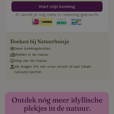
gebruike
Start mijn boeking
betrekkin
gebruik v
op de web
Er wordt je nog niets in rekening gebracht
onthoude
CookieScriptConsent
CookieScript
4 weken 2
Deze coo
.natuurhuisje.nl
dagen
gebruikt 
Cookie-S
service 
cookievo
Boeken bij Natuurhuisje
van bezo
onthoude
Geen boekingskosten
cookie-b
Cookie-Sc
Google
Midden in de natuur
noodzake
Privacy Policy
correct t
Weg van de massa
Wij dragen 5% van onze omzet af aan lokale
sqzl_session_id
.natuurhuisje.nl
29 minuten
Dit cooki
53
gebruikt
natuurprojecten.
seconden
gebruiker
onderhou
de webse
waardoor
consisten
efficiënte
gebruiker
Ontdek nóg meer idyllische
kan biede
paginabe
plekjes in de natuur.
sessies.