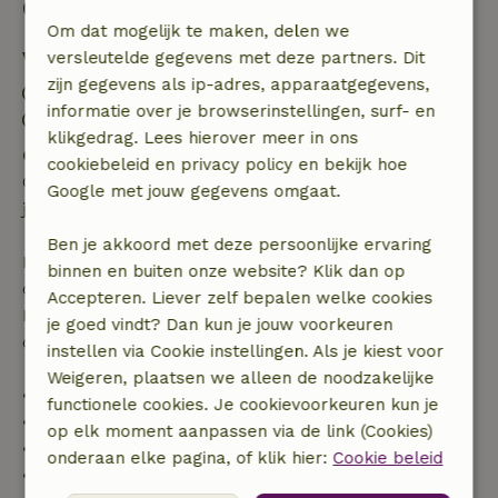
Goed om te weten
Om dat mogelijk te maken, delen we
Verblijfdetails
versleutelde gegevens met deze partners. Dit
zijn gegevens als ip-adres, apparaatgegevens,
Inchecken: 15:00- 22:00
informatie over je browserinstellingen, surf- en
Uitchecken: 08:00- 11:00
klikgedrag. Lees hierover meer in ons
Gratis annuleren binnen 24 uur
cookiebeleid en privacy policy en bekijk hoe
Gratis annuleren binnen 24 uur na bevestiging van
Google met jouw gegevens omgaat.
je boeking.
Ben je akkoord met deze persoonlijke ervaring
Bij annulering binnen gestelde periode heb je recht
binnen en buiten onze website? Klik dan op
op volledige terugbetaling van het boekingsbedrag.
Accepteren. Liever zelf bepalen welke cookies
Daarna krijg je een deel van de reissom en 100% van
je goed vindt? Dan kun je jouw voorkeuren
de borg terugbetaald:
instellen via Cookie instellingen. Als je kiest voor
Weigeren, plaatsen we alleen de noodzakelijke
• tot 42 dagen voor aankomst: 70% terugbetaald
functionele cookies. Je cookievoorkeuren kun je
• 42–28 dagen voor aankomst: 40% terugbetaald
op elk moment aanpassen via de link (Cookies)
• 28 dagen tot de aankomstdag: 10% terugbetaald
onderaan elke pagina, of klik hier:
Cookie beleid
• op de aankomstdag of later: geen terugbetaling