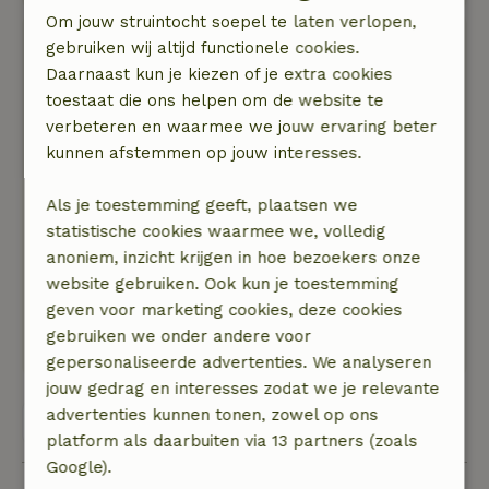
Om jouw struintocht soepel te laten verlopen,
Andre
gebruiken wij altijd functionele cookies.
13 april 2026
Daarnaast kun je kiezen of je extra cookies
toestaat die ons helpen om de website te
Algemene beoordeling: 9
/10
verbeteren en waarmee we jouw ervaring beter
De trap naar de tweede verdieping is wat lastig
kunnen afstemmen op jouw interesses.
zeker voor mensen die wat minder goed ter
been zijn. Verhuurder wijst hier nadrukkelijk op.
Als je toestemming geeft, plaatsen we
Verder prima gastheer en gastvrouw.
statistische cookies waarmee we, volledig
Natuur, rust & ruimte: 5
/5
anoniem, inzicht krijgen in hoe bezoekers onze
Heel rustige omgeving met mooi uitzicht op
website gebruiken. Ook kun je toestemming
vogels vanuit het huisje. Mooire omgeving met
geven voor marketing cookies, deze cookies
veel mogelijkheden om te fietsten, wandelen en
gebruiken we onder andere voor
vogels te kijken.
gepersonaliseerde advertenties. We analyseren
jouw gedrag en interesses zodat we je relevante
advertenties kunnen tonen, zowel op ons
Bekijk alle 46 beoordelingen
platform als daarbuiten via 13 partners (zoals
Google).