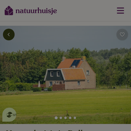
Dit natuurhuisje is eco-
vriendelijk
lees meer