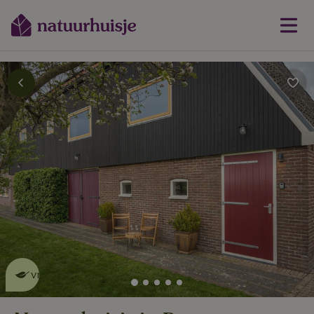
Dit natuurhuisje is eco-
vriendelijk
lees meer