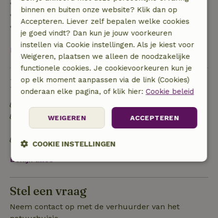
• 42–28 dagen voor aankomst: 40% terugbetaald
binnen en buiten onze website? Klik dan op
• 28 dagen tot de aankomstdag: 10% terugbetaald
Accepteren. Liever zelf bepalen welke cookies
• op de aankomstdag of later: geen terugbetaling
je goed vindt? Dan kun je jouw voorkeuren
instellen via Cookie instellingen. Als je kiest voor
Bekijk alles
Weigeren, plaatsen we alleen de noodzakelijke
functionele cookies. Je cookievoorkeuren kun je
op elk moment aanpassen via de link (Cookies)
Duurzaamheid
onderaan elke pagina, of klik hier:
Cookie beleid
Energie label: C
Off grid of voorzien van 100% hernieuwbare
WEIGEREN
ACCEPTEREN
energie
Gebouwd met natuurlijke bouwmaterialen
COOKIE INSTELLINGEN
Bekijk alles
Strikt
Prestatie
Targeting
noodzakelijk
Stel een vraag
Neem contact op met de verhuurder van het
Functioneel
Niet-geclassificeerd