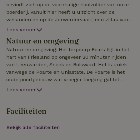
bevindt zich op de voormalige hooizolder van onze
boerderij. Vanuit hier heeft u uitzicht over de
weilanden en op de Jorwerdervaart, een zijtak van
de elfstedenroute. Het appartement heeft een eigen
Lees verder
ingang en via een ”luie” trap (er is geen lift) komt u
Natuur en omgeving
op de eerste verdieping. Hier bevindt zich een
keuken, een woon- en slaapruimte met twee
Natuur en omgeving: Het terpdorp Bears ligt in het
boxspring bedden (90 x 210) en een badkamer. De
hart van Friesland op ongeveer 20 minuten rijden
keuken is voorzien van een tweepits kookplaat,
van Leeuwarden, Sneek en Bolsward. Het is uniek
koelkast, oven, waterkoker en koffiezetapparaat.
vanwege de Poarte en Uniastate. De Poarte is het
Badhanddoeken en keukenlinnen zijn aanwezig en
oude poortgebouw wat vroeger toegang gaf tot
als u komt zijn de bedden opgemaakt. Er is
Uniastate. State is de benaming voor een voormalig
Lees verder
parkeergelegenheid en fietsen kunnen in onze
burcht of landhuis. Na de afbraak van Uniastate in
schuur gestald worden. Kortom alles voor een
1756, ontstond in 1990 het idee om de state te laten
ontspannen verblijf, fietsen, varen, wandelen, van
herleven in de vorm van een stalen replica, als een
Faciliteiten
het uitzicht genieten, het kan hier allemaal!
luchtspiegeling van het verleden. Een bezoek is
zeker de moeite waard. Op enkele kilometers fiets
Bekijk alle faciliteiten
afstand liggen de dorpjes Mantgum en Deinum. Hier
zijn de voorzieningen van een bakker en