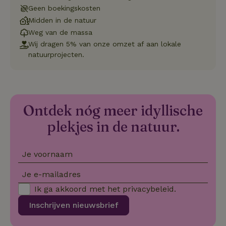
.natuurhuisje.nl
dagen
gebruikt 
Geen boekingskosten
Cookie-S
service 
Midden in de natuur
cookievo
van bezo
Weg van de massa
onthoude
Wij dragen 5% van onze omzet af aan lokale
cookie-b
Cookie-Sc
natuurprojecten.
Google
noodzake
Privacy Policy
correct t
sqzl_session_id
.natuurhuisje.nl
29 minuten
Dit cooki
53
gebruikt
seconden
gebruiker
onderhou
Ontdek nóg meer idyllische
de webse
waardoor
plekjes in de natuur.
consisten
efficiënte
gebruiker
kan biede
paginabe
Je voornaam
sessies.
Je e-mailadres
_pinterest_ct_ua
Pinterest Inc.
1 jaar
Deze coo
.ct.pinterest.com
geplaatst 
Ik ga akkoord met het
privacybeleid
.
tot Pinter
Marketin
Inschrijven nieuwsbrief