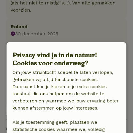
(als het niet te mistig is…). Van alle gemakken
voorzien.
Roland
30 december 2025
Algemene beoordeling: 9
/10
Prima verblijf gehad, aanrader.
Privacy vind je in de natuur!
Natuur, rust & ruimte: 5
/5
Cookies voor onderweg?
Prima huisje, schoon, modern en praktisch
Om jouw struintocht soepel te laten verlopen,
ingericht. Goede communicatie met de
gebruiken wij altijd functionele cookies.
eigenaar. Rustig plekje, wij waren er rond oud
Daarnaast kun je kiezen of je extra cookies
en nieuw.
toestaat die ons helpen om de website te
verbeteren en waarmee we jouw ervaring beter
kunnen afstemmen op jouw interesses.
Bekijk alle 38 beoordelingen
Als je toestemming geeft, plaatsen we
Goed om te weten
statistische cookies waarmee we, volledig