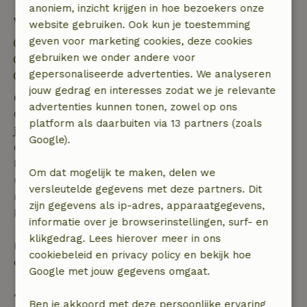
anoniem, inzicht krijgen in hoe bezoekers onze
Verblijfdetails
website gebruiken. Ook kun je toestemming
geven voor marketing cookies, deze cookies
Inchecken: 16:00- 22:00
gebruiken we onder andere voor
Uitchecken: 07:00- 11:00
gepersonaliseerde advertenties. We analyseren
Contactloos verblijf mogelijk
jouw gedrag en interesses zodat we je relevante
Gratis annuleren binnen 7 dagen
advertenties kunnen tonen, zowel op ons
Gratis annuleren binnen 7 dagen na bevestiging van
platform als daarbuiten via 13 partners (zoals
je boeking, bij een boekingsaanvraag meer dan 28
Google).
dagen voor aanvang. Bij een boeking met aanvang
binnen 28 dagen geldt gratis annuleren binnen 24
Om dat mogelijk te maken, delen we
uur. Bij annulering binnen gestelde periode heb je
versleutelde gegevens met deze partners. Dit
recht op volledige terugbetaling van het
zijn gegevens als ip-adres, apparaatgegevens,
boekingsbedrag.
informatie over je browserinstellingen, surf- en
klikgedrag. Lees hierover meer in ons
Daarna krijg je een deel van de reissom en 100% van
cookiebeleid en privacy policy en bekijk hoe
de borg terugbetaald:
Google met jouw gegevens omgaat.
• tot 42 dagen voor aankomst: 70% terugbetaald
Ben je akkoord met deze persoonlijke ervaring