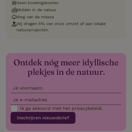
Naam
Vervaldatum
Omschrij
Geen boekingskosten
Domein
Midden in de natuur
_tt_enable_cookie
.natuurhuisje.nl
2 maanden
Deze coo
4 weken
gebruikt
Weg van de massa
voorkeur
Wij dragen 5% van onze omzet af aan lokale
gebruike
betrekkin
natuurprojecten.
gebruik v
op de web
onthoude
CookieScriptConsent
CookieScript
4 weken 2
Deze coo
.natuurhuisje.nl
dagen
gebruikt 
Cookie-S
Ontdek nóg meer idyllische
service 
cookievo
plekjes in de natuur.
van bezo
onthoude
cookie-b
Cookie-Sc
Google
noodzake
Je voornaam
Privacy Policy
correct t
Je e-mailadres
sqzl_session_id
.natuurhuisje.nl
29 minuten
Dit cooki
53
gebruikt
Ik ga akkoord met het
privacybeleid
seconden
.
gebruiker
onderhou
de webse
Inschrijven nieuwsbrief
waardoor
consisten
efficiënte