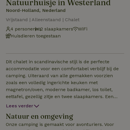
Natuurhuisje in Westerland
Noord-Holland, Nederland
Vrijstaand | Alleenstaand | Chalet
4 personen
2 slaapkamers
WiFi
Huisdieren toegestaan
Dit chalet in scandinavische stijl is de perfecte
accommodatie voor een comfortabel verblijf bij de
camping. Uiteraard van alle gemakken voorzien
zoals een volledig ingerichte keuken met
magnetron/oven, moderne badkamer, los toilet,
eettafel, gezellig zitje en twee slaapkamers. Een
gezellige en ruime optie voor twee personen, maar
Lees verder
ook zeker geschikt voor gezinnen met kinderen. Je
Natuur en omgeving
kunt naast het chalet parkeren en ook buiten heb je
je eigen terras met stukje gazon voor eindeloze
Onze camping is gemaakt voor avonturiers. Voor