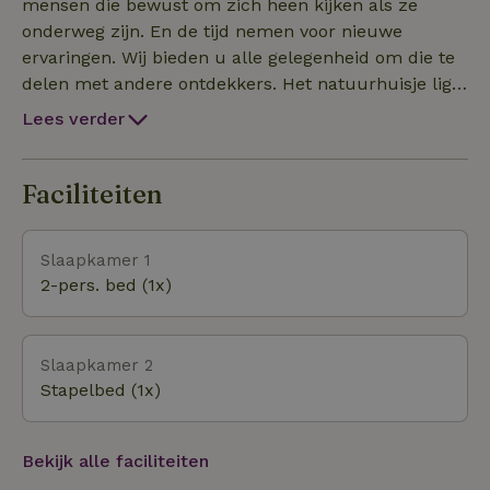
warme zomeravonden. Genieten!
mensen die bewust om zich heen kijken als ze
onderweg zijn. En de tijd nemen voor nieuwe
ervaringen. Wij bieden u alle gelegenheid om die te
delen met andere ontdekkers. Het natuurhuisje ligt
op het meest westelijke deel van het eiland
Lees verder
Wieringen. Rechts, het zonnestrand Amstelmeer.
Links, de dynamiek van de Waddenzee. Vanuit de
camping loopt u bijna kaarsrecht naar de
Faciliteiten
Waddenzee. Het Amstelmeer (6 minuten wandelen)
biedt u ruime zandstranden, veilig zwemwater voor
Slaapkamer 1
u en de kinderen en een café aan het meer. Top.
2-pers. bed (1x)
Maar nu komt het: het is absoluut de moeite waard
maar u moet wel moeite doen. Voer de GPS
coördinaten in. En dan nog denkt u
Slaapkamer 2
misschien...wáár?! JA DAAR! U hoeft alleen nog
Stapelbed (1x)
maar het weggetje te volgen dat tussen 2 andere
campings ligt. Maar dán....Welkom bij ons natuurhuisje.
Bekijk alle faciliteiten