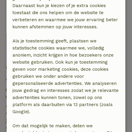
volwassenen, geen tv, verder prima,lekker stil.
Daarnaast kun je kiezen of je extra cookies
Natuur, rust & ruimte: 4
/5
toestaat die ons helpen om de website te
Prachtig aan de Waddenzee,de polders erg
verbeteren en waarmee we jouw ervaring beter
kaal,strand beetje ver,
kunnen afstemmen op jouw interesses.
Als je toestemming geeft, plaatsen we
Bekijk alle 2 beoordelingen
statistische cookies waarmee we, volledig
anoniem, inzicht krijgen in hoe bezoekers onze
website gebruiken. Ook kun je toestemming
Goed om te weten
geven voor marketing cookies, deze cookies
gebruiken we onder andere voor
Verblijfdetails
gepersonaliseerde advertenties. We analyseren
Inchecken: 15:00- 20:00
jouw gedrag en interesses zodat we je relevante
Uitchecken: 08:00- 11:00
advertenties kunnen tonen, zowel op ons
platform als daarbuiten via 13 partners (zoals
Gratis annuleren binnen 7 dagen
Google).
Gratis annuleren binnen 7 dagen na bevestiging van
je boeking, bij een boekingsaanvraag meer dan 28
Om dat mogelijk te maken, delen we
dagen voor aanvang. Bij een boeking met aanvang