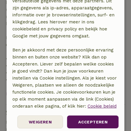
versleutelde gegevens met deze partners. Dit
binnen 28 dagen geldt gratis annuleren binnen 24
zijn gegevens als ip-adres, apparaatgegevens,
uur. Bij annulering binnen gestelde periode heb je
informatie over je browserinstellingen, surf- en
recht op volledige terugbetaling van het
klikgedrag. Lees hierover meer in ons
boekingsbedrag.
cookiebeleid en privacy policy en bekijk hoe
Google met jouw gegevens omgaat.
Daarna krijg je een deel van de reissom en 100% van
de borg terugbetaald:
Ben je akkoord met deze persoonlijke ervaring
binnen en buiten onze website? Klik dan op
• tot 42 dagen voor aankomst: 70% terugbetaald
Accepteren. Liever zelf bepalen welke cookies
• 42–28 dagen voor aankomst: 40% terugbetaald
je goed vindt? Dan kun je jouw voorkeuren
• 28 dagen tot de aankomstdag: 10% terugbetaald
instellen via Cookie instellingen. Als je kiest voor
• op de aankomstdag of later: geen terugbetaling
Weigeren, plaatsen we alleen de noodzakelijke
functionele cookies. Je cookievoorkeuren kun je
Bekijk alles
op elk moment aanpassen via de link (Cookies)
onderaan elke pagina, of klik hier:
Cookie beleid
Stel een vraag
Neem contact op met de verhuurder van het
WEIGEREN
ACCEPTEREN
natuurhuisje