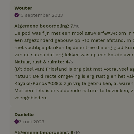
Wouter
Strik
13 september 2023
Strikt noodzakelijk
Algemene beoordeling: 7
/10
accountbeheer. De w
De pod was fijn met een mooi &#34;erf&#34; om in te 
Naam
een afgezonderd gebouw op ~10 meter afstand. In de 
met vochtige planken bij de entree die erg glad k
_tt_enable_cookie
van de sauna dat erg lekker was op een koude avon
Natuur, rust & ruimte: 4
/5
CookieScriptCons
(Dit deel van) Friesland is erg plat met vooral veel
natuur. De directe omgeving is erg rustig en het va
Kayaks/Kano&#039;s zijn vrij te gebruiken, al ware
sqzl_session_id
Met een fiets is er voldoende natuur te bezoeken, 
veengebieden.
_pinterest_ct_ua
Danielle
3 mei 2023
Algemene beoordeling: 9
/10