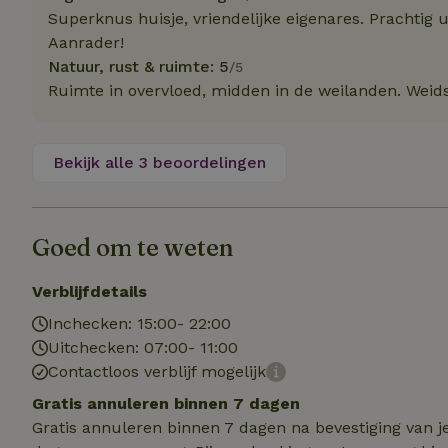
Naam
Naam
Naam
Superknus huisje, vriendelijke eigenares. Prachtig u
sqzllocal
_nhft_booking-wi
Aanrader!
Naam
_ttp
_nhftconstraint_t
Natuur, rust & ruimte: 5
/5
uid
Ruimte in overvloed, midden in de weilanden. Weids
_nhftconstraint_h
_nhft_eu-rental-r
_nhftconstraint_
_ttp
onboarding
_nhftconstraint_
Bekijk alle 3 beoordelingen
nh_experiments
ttcsid_D3OACIBC
_nhft_translation
_nhftconstraint_e
_ga
IDE
_nhftconstraint_r
Goed om te weten
FPAU
_nhft_wizard-en
Verblijfdetails
uet_vid
Inchecken: 15:00- 22:00
MUID
_nhft_house-relev
Uitchecken: 07:00- 11:00
_ga_JRK1QL37RY
_nhftconstraint_
_nhft_search-gro
Contactloos verblijf mogelijk
locations
_nhft_tourist-tax
Gratis annuleren binnen 7 dagen
_nhft_recently-vi
_nhftconstraint_t
Gratis annuleren binnen 7 dagen na bevestiging van j
_pin_unauth