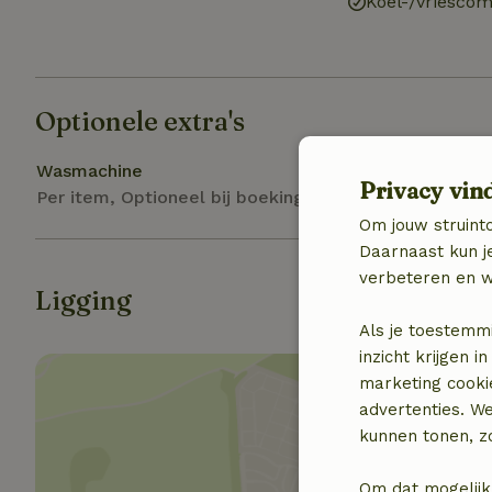
Koel-/vriescom
Optionele extra's
Wasmachine
Privacy vin
Per item, Optioneel bij boeking
Om jouw struinto
Daarnaast kun je
verbeteren en w
Ligging
Als je toestemm
inzicht krijgen
marketing cooki
advertenties. W
kunnen tonen, zo
Toon 
Om dat mogelijk