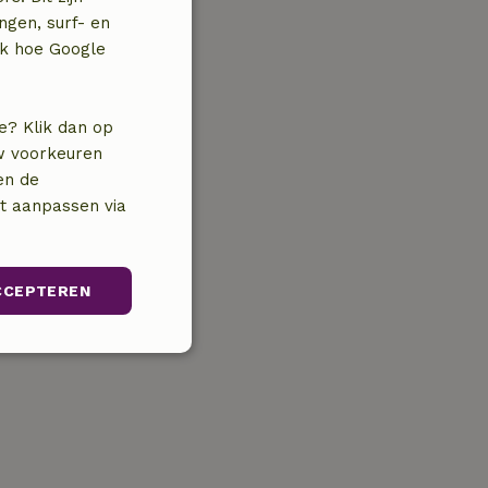
ngen, surf- en
jk hoe Google
e? Klik dan op
uw voorkeuren
en de
nt aanpassen via
CCEPTEREN
Niet-
geclassificeerd