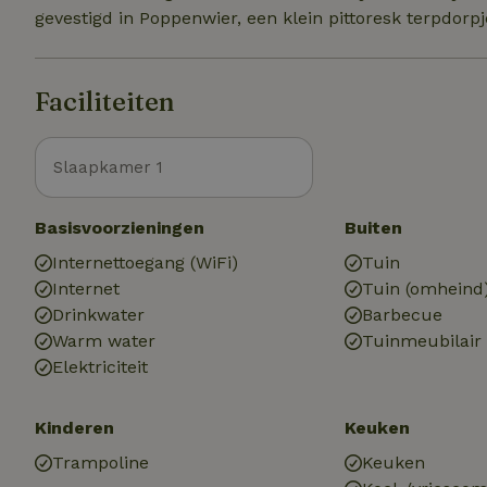
gevestigd in Poppenwier, een klein pittoresk terpdorpje
Faciliteiten
Slaapkamer 1
Basisvoorzieningen
Buiten
Internettoegang (WiFi)
Tuin
Internet
Tuin (omheind
Drinkwater
Barbecue
Warm water
Tuinmeubilair
Elektriciteit
Kinderen
Keuken
Trampoline
Keuken