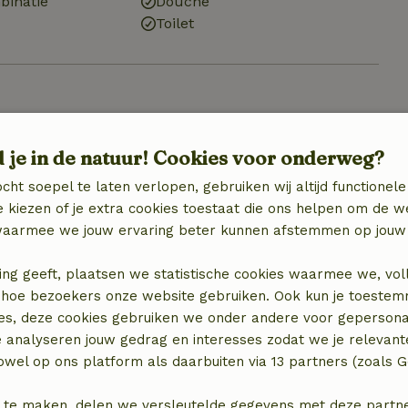
binatie
Douche
Toilet
€ 7,50
d je in de natuur! Cookies voor onderweg?
cht soepel te laten verlopen, gebruiken wij altijd functionele
 kiezen of je extra cookies toestaat die ons helpen om de w
aarmee we jouw ervaring beter kunnen afstemmen op jouw 
ing geeft, plaatsen we statistische cookies waarmee we, vol
 in hoe bezoekers onze website gebruiken. Ook kun je toeste
es, deze cookies gebruiken we onder andere voor gepersona
e analyseren jouw gedrag en interesses zodat we je relevant
wel op ons platform als daarbuiten via 13 partners (zoals G
locatie
 te maken, delen we versleutelde gegevens met deze partners