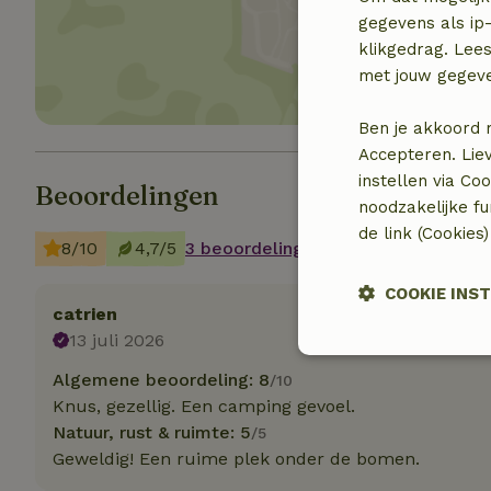
gegevens als ip-
klikgedrag. Lees
met jouw gegev
Ben je akkoord 
Accepteren. Lie
instellen via Co
Beoordelingen
noodzakelijke f
de link (Cookies
8/10
4,7/5
3 beoordelingen
COOKIE INS
catrien
13 juli 2026
Strikt
noodzakelijk
Algemene beoordeling: 8
/10
Knus, gezellig. Een camping gevoel.
Natuur, rust & ruimte: 5
/5
Geweldig! Een ruime plek onder de bomen.