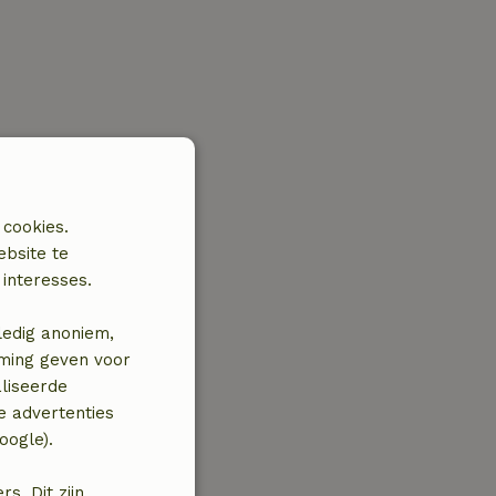
 cookies.
ebsite te
interesses.
ledig anoniem,
mming geven voor
liseerde
e advertenties
oogle).
. Dit zijn