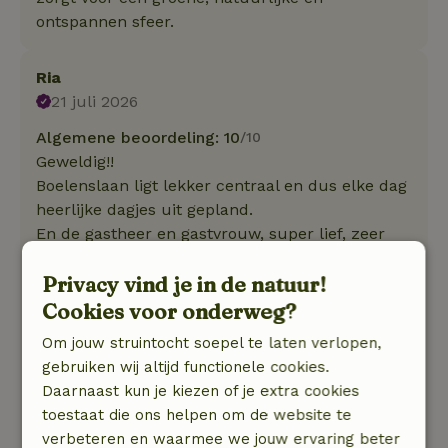
ontspannen sfeer.
Ria
21 juli 2026
Algemene beoordeling: 10
/10
Geweldig!!
Boelenslaan ligt lekker centraal en dus elke dag
heerlijke dagjes uit gepland.
En de gastheer en gastvrouw, super lief, zeer
gastvrij en staan er echt voor hun gasten. Onze
Privacy vind je in de natuur!
laatste avond geweldig genoten van hun
gastronomische kunsten. Wat een verwennerij!
Cookies voor onderweg?
Natuur, rust & ruimte: 5
/5
Om jouw struintocht soepel te laten verlopen,
Zeer netjes, schoon en heerlijk verblijf. Lekker
gebruiken wij altijd functionele cookies.
buiten terras en de heerlijke hottub opgestookt.
Daarnaast kun je kiezen of je extra cookies
Al met al een zeer leuke ervaring...
toestaat die ons helpen om de website te
En dan het ontbijt...9. heerlijk, verse broodjes,
verbeteren en waarmee we jouw ervaring beter