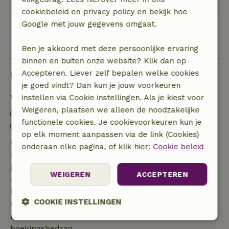
Heerlijk!
cookiebeleid en privacy policy en bekijk hoe
Google met jouw gegevens omgaat.
Bekijk alle 39 beoordelingen
Ben je akkoord met deze persoonlijke ervaring
binnen en buiten onze website? Klik dan op
Goed om te weten
Accepteren. Liever zelf bepalen welke cookies
je goed vindt? Dan kun je jouw voorkeuren
Verblijfdetails
instellen via Cookie instellingen. Als je kiest voor
Weigeren, plaatsen we alleen de noodzakelijke
Inchecken: 15:00- 22:00
functionele cookies. Je cookievoorkeuren kun je
Uitchecken: 07:00- 11:00
op elk moment aanpassen via de link (Cookies)
Gratis annuleren binnen 7 dagen
onderaan elke pagina, of klik hier:
Cookie beleid
Gratis annuleren binnen 7 dagen na bevestiging van
je boeking, bij een boekingsaanvraag meer dan 28
WEIGEREN
ACCEPTEREN
dagen voor aanvang. Bij een boeking met aanvang
binnen 28 dagen geldt gratis annuleren binnen 24
COOKIE INSTELLINGEN
uur. Bij annulering binnen gestelde periode heb je
recht op volledige terugbetaling van het
Strikt
Prestatie
Targeting
boekingsbedrag.