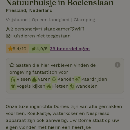
Natuurhuisje in Boelenslaan
Friesland, Nederland
Vrijstaand | Op een landgoed | Glamping
2 personen
1 slaapkamer
WiFi
Huisdieren niet toegestaan
9,4/10
4,9/5
39 beoordelingen
Gasten die hier verbleven vinden de
omgeving fantastisch voor
Vissen
Varen
Kanoën
Paardrijden
Vogels kijken
Fietsen
Wandelen
Onze luxe ingerichte Domes zijn van alle gemakken
voorzien. Koelkastje, waterkoker en Nespresso
apparaat zijn ook aanwezig. Uw Dome staat op uw
eigen vlonder met hierin een heerlijke