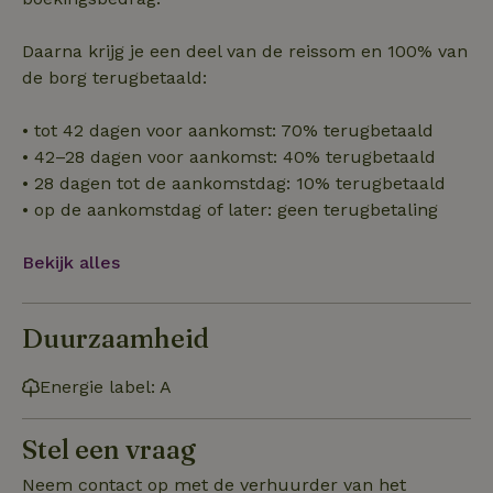
noodzakelijk
Daarna krijg je een deel van de reissom en 100% van
de borg terugbetaald:
Functioneel
Niet-geclassificeerd
• tot 42 dagen voor aankomst: 70% terugbetaald
• 42–28 dagen voor aankomst: 40% terugbetaald
• 28 dagen tot de aankomstdag: 10% terugbetaald
• op de aankomstdag of later: geen terugbetaling
Strikt noodzakelijk
Prestatie
Targeting
Bekijk alles
Functioneel
Niet-geclassificeerd
Strikt noodzakelijke cookies maken de kernfunctionaliteiten
Duurzaamheid
van de website mogelijk, zoals gebruikersaanmelding en
accountbeheer. De website kan niet goed worden gebruikt
zonder de strikt noodzakelijke cookies.
Energie label: A
Aanbieder
/
Naam
Vervaldatum
Omschrij
Domein
Stel een vraag
_tt_enable_cookie
.natuurhuisje.nl
2 maanden
Deze coo
4 weken
gebruikt
Neem contact op met de verhuurder van het
voorkeur