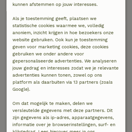
ruime keuze beleg, heerl vers fruit. Echt alle
kunnen afstemmen op jouw interesses.
dagen zo verwend, daar konden en hebben we
ontzettend van genoten!
Als je toestemming geeft, plaatsen we
statistische cookies waarmee we, volledig
Jeroen
anoniem, inzicht krijgen in hoe bezoekers onze
18 juli 2026
website gebruiken. Ook kun je toestemming
geven voor marketing cookies, deze cookies
Algemene beoordeling: 9
/10
gebruiken we onder andere voor
Samen erg genoten van het natuurhuisje.
gepersonaliseerde advertenties. We analyseren
Hygiëne was goed, het huisje beschikte over alle
jouw gedrag en interesses zodat we je relevante
faciliteiten. Het ontbijt werd gebracht in een
advertenties kunnen tonen, zowel op ons
mand en was zeer compleet! Jing en Gerben
platform als daarbuiten via 13 partners (zoals
waren erg vriendelijk, gaven tips over hetgeen
Google).
wat we konden doen / bezoeken. Het hout voor
de jacuzzi lag bij aankomst al klaar zodat wij dit
Om dat mogelijk te maken, delen we
direct aan konden streken. Wifi is niet in de tent
versleutelde gegevens met deze partners. Dit
beschikbaar maar wel bij het theehuis. Zo kan je
zijn gegevens als ip-adres, apparaatgegevens,
nog meer tot rust komen
informatie over je browserinstellingen, surf- en
Natuur, rust & ruimte: 4
/5
klikgedrag. Lees hierover meer in ons