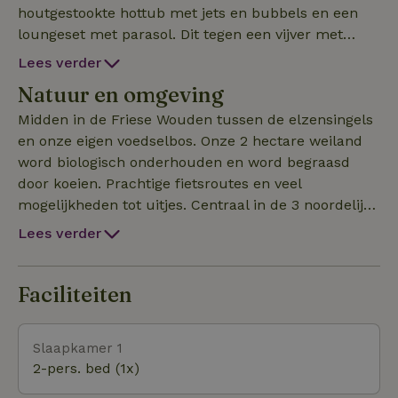
houtgestookte hottub met jets en bubbels en een
loungeset met parasol. Dit tegen een vijver met
prachtige koi karpers. Uw inbegrepen ontbijt kan in
Lees verder
onze theeschenkerij genuttigd worden maar kan op
Natuur en omgeving
verzoek ook bij u gebracht worden in een
picknickmand. De Glamping word omgeven door
Midden in de Friese Wouden tussen de elzensingels
een voedselbos. Wij bereiden voor u de Hottub voor
en onze eigen voedselbos. Onze 2 hectare weiland
met badzout, olie en hout. (€17,50 verplichte kosten
word biologisch onderhouden en word begraasd
ter plaatse te betalen)U hoeft alleen nog maar zelf
door koeien. Prachtige fietsroutes en veel
op te stoken
mogelijkheden tot uitjes. Centraal in de 3 noordelijke
provincies vlakbij Drachten. Uw perfecte
Lees verder
landingsplaats voor een dagje Dokkum, Wadden,
Groningen of Leeuwarden. Huur een bootje in de
Alde Feanen een prachtig natuurgebied op 20
Faciliteiten
minuutjes afstand rijden.
Slaapkamer 1
2-pers. bed (1x)