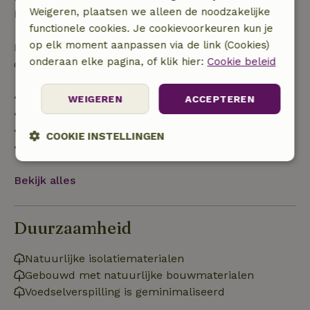
Weigeren, plaatsen we alleen de noodzakelijke
boekingsbedrag.
functionele cookies. Je cookievoorkeuren kun je
op elk moment aanpassen via de link (Cookies)
Daarna krijg je een deel van de reissom en 100% van
onderaan elke pagina, of klik hier:
Cookie beleid
de borg terugbetaald:
• tot 42 dagen voor aankomst: 70% terugbetaald
WEIGEREN
ACCEPTEREN
• 42–28 dagen voor aankomst: 40% terugbetaald
• 28 dagen tot de aankomstdag: 10% terugbetaald
COOKIE INSTELLINGEN
• op de aankomstdag of later: geen terugbetaling
Strikt
Prestatie
Targeting
noodzakelijk
Bekijk alles
Duurzaamheid
Functioneel
Niet-geclassificeerd
Natuurlijke isolatiematerialen
Gebouwd met natuurlijke bouwmaterialen
Voedselverspilling is geminimaliseerd