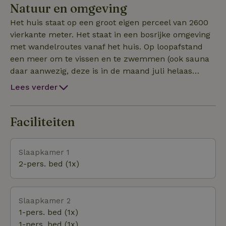
Natuur en omgeving
hand wandelen op je eigen terrein, ook een
wandelpaadje door het bosje. Zo mooi om de dag zo
Het huis staat op een groot eigen perceel van 2600
te beginnen. In de avond komen regelmatig hertjes
vierkante meter. Het staat in een bosrijke omgeving
in de tuin wat grazen, ook kraanvogels komen vaak
met wandelroutes vanaf het huis. Op loopafstand
langs. Het is een huis om echt tot rust te komen, er
een meer om te vissen en te zwemmen (ook sauna
is geen Wifi, dat is even wennen, maar daarna
daar aanwezig, deze is in de maand juli helaas
heerlijk!!! Ontspannen, rust en één met de natuur.
gesloten). Mooie zwemgelegenheid bij Nykroppa. Op
Lees verder
10 km afstand ligt Filipstad voor de dagelijkse
boodschappen, restaurants en winkels. Kortom geni
Faciliteiten
Slaapkamer 1
2-pers. bed (1x)
Slaapkamer 2
1-pers. bed (1x)
1-pers. bed (1x)