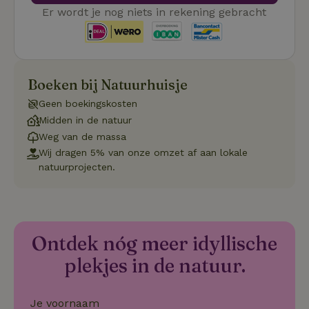
Cookie-Sc
Google
Er wordt je nog niets in rekening gebracht
noodzake
Privacy Policy
correct t
sqzl_session_id
.natuurhuisje.nl
29 minuten
Dit cooki
53
gebruikt
seconden
gebruiker
onderhou
Boeken bij Natuurhuisje
de webse
waardoor
consisten
Geen boekingskosten
efficiënte
Midden in de natuur
gebruiker
kan biede
Weg van de massa
paginabe
sessies.
Wij dragen 5% van onze omzet af aan lokale
natuurprojecten.
_pinterest_ct_ua
Pinterest Inc.
1 jaar
Deze coo
.ct.pinterest.com
geplaatst 
tot Pinter
Marketin
Ontdek nóg meer idyllische
plekjes in de natuur.
Naam
Naam
Aanbieder
Aanbieder
/
Domein
/
Domein
Vervaldatum
Vervaldatum
O
Aanbieder
/
Naam
Vervaldatum
Omschrijving
sqzllocal
_nhft_booking-without-
www.natuurhuisje.nl
Squeezely
Sessie
1 jaar 1
Domein
service-fee
.natuurhuisje.nl
maand
Je voornaam
_ttp
.natuurhuisje.nl
2 maanden
Deze cookie wo
Aanbieder
/