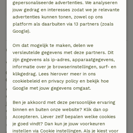
bossen en meren, die laatste ook om te
gepersonaliseerde advertenties. We analyseren
bevissen
jouw gedrag en interesses zodat we je relevante
advertenties kunnen tonen, zowel op ons
platform als daarbuiten via 13 partners (zoals
Bekijk alle 4 beoordelingen
Google).
Om dat mogelijk te maken, delen we
Goed om te weten
versleutelde gegevens met deze partners. Dit
zijn gegevens als ip-adres, apparaatgegevens,
Verblijfdetails
informatie over je browserinstellingen, surf- en
Inchecken: 09:00- 22:00
klikgedrag. Lees hierover meer in ons
Uitchecken: 07:00- 12:00
cookiebeleid en privacy policy en bekijk hoe
Google met jouw gegevens omgaat.
Gratis annuleren binnen 7 dagen
Gratis annuleren binnen 7 dagen na bevestiging van
Ben je akkoord met deze persoonlijke ervaring
je boeking, bij een boekingsaanvraag meer dan 28
binnen en buiten onze website? Klik dan op
dagen voor aanvang. Bij een boeking met aanvang
Accepteren. Liever zelf bepalen welke cookies
binnen 28 dagen geldt gratis annuleren binnen 24
je goed vindt? Dan kun je jouw voorkeuren
uur. Bij annulering binnen gestelde periode heb je
instellen via Cookie instellingen. Als je kiest voor
recht op volledige terugbetaling van het