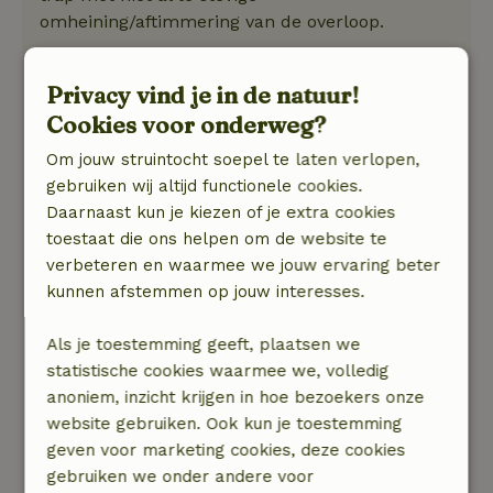
omheining/aftimmering van de overloop.
verder is het ook erg onhandig dat het huisje
Privacy vind je in de natuur!
over maar één douche-/toiletruimte beschikt op
Cookies voor onderweg?
de begane grond. een extra, apart toilet en een
aparte, afgesloten kamer boven zouden dan ook
Om jouw struintocht soepel te laten verlopen,
bepaald geen overdaad zijn om het huisje
gebruiken wij altijd functionele cookies.
inderdaad voor 4 personen te kunnen verhuren.
Daarnaast kun je kiezen of je extra cookies
toestaat die ons helpen om de website te
als je een bootje wilt huren of een activiteit wilt
verbeteren en waarmee we jouw ervaring beter
plannen is het erg onhandig dat de toegang tot
kunnen afstemmen op jouw interesses.
internet via 5G (er is geen wifi in het huisje) erg
beperkt is, waardoor je eerst naar een naburig
Als je toestemming geeft, plaatsen we
dorp moet rijden om op het internet te kunnen.
statistische cookies waarmee we, volledig
anoniem, inzicht krijgen in hoe bezoekers onze
zelf bed-/linnengoed meenemen is ook -/-
website gebruiken. Ook kun je toestemming
Natuur, rust & ruimte: 5
/5
geven voor marketing cookies, deze cookies
prachtige, rustgevende omgeving met vele
gebruiken we onder andere voor