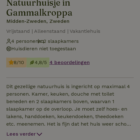
Natuurhuisje in
Gammalkroppa
Midden-Zweden, Zweden
Vrijstaand | Alleenstaand | Vakantiehuis
4 personen
2 slaapkamers
Huisdieren niet toegestaan
8/10
4,8/5
4 beoordelingen
Dit gezellige natuurhuis is ingericht op maximaal 4
personen. Kamer, keuken, douche met toilet
beneden en 2 slaapkamers boven, waarvan 1
slaapkamer op de overloop. Je moet zelf hoes- en
lakens, handdoeken, keukendoeken, theedoeken
etc. meenemen. Het is fijn dat het huis weer schoon
opgeleverd wordt. Heerlijk ruimte en rust rondom
Lees verder
het huis, 's-morgens met een kopje koffie in de