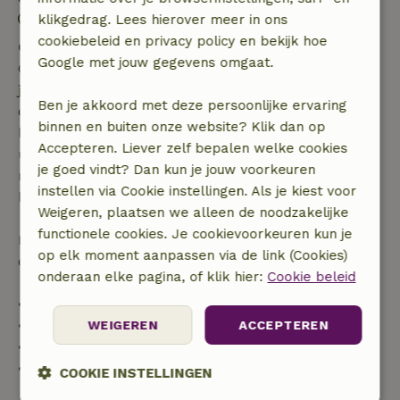
Contactloos verblijf mogelijk
klikgedrag. Lees hierover meer in ons
cookiebeleid en privacy policy en bekijk hoe
Gratis annuleren binnen 7 dagen
Google met jouw gegevens omgaat.
Gratis annuleren binnen 7 dagen na bevestiging van
je boeking, bij een boekingsaanvraag meer dan 28
Ben je akkoord met deze persoonlijke ervaring
dagen voor aanvang. Bij een boeking met aanvang
binnen en buiten onze website? Klik dan op
binnen 28 dagen geldt gratis annuleren binnen 24
Accepteren. Liever zelf bepalen welke cookies
uur. Bij annulering binnen gestelde periode heb je
je goed vindt? Dan kun je jouw voorkeuren
recht op volledige terugbetaling van het
instellen via Cookie instellingen. Als je kiest voor
boekingsbedrag.
Weigeren, plaatsen we alleen de noodzakelijke
functionele cookies. Je cookievoorkeuren kun je
Daarna krijg je een deel van de reissom en 100% van
op elk moment aanpassen via de link (Cookies)
de borg terugbetaald:
onderaan elke pagina, of klik hier:
Cookie beleid
• tot 42 dagen voor aankomst: 70% terugbetaald
• 42–28 dagen voor aankomst: 40% terugbetaald
WEIGEREN
ACCEPTEREN
• 28 dagen tot de aankomstdag: 10% terugbetaald
• op de aankomstdag of later: geen terugbetaling
COOKIE INSTELLINGEN