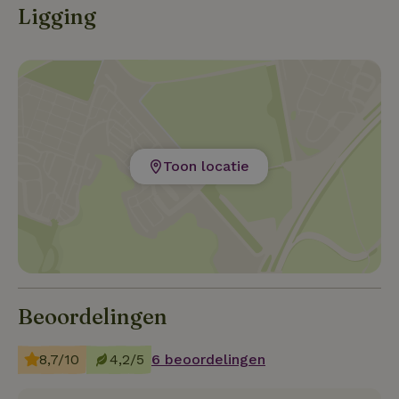
Ligging
voor het diner wel tijdig (zo'n 2 weken van tevoren)
dient te reserveren. Eventuele boodschappen kunt u
doen in Vasse of Tubbergen.
Toon locatie
Beoordelingen
8,7/10
4,2/5
6 beoordelingen