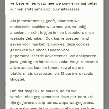
via knooppuntroutes, ook in Duitsland is dit
verbeteren en waarmee we jouw ervaring beter
goed aangegeven. Mooie afwisselende omgeving.
kunnen afstemmen op jouw interesses.
Natuur, rust & ruimte: 4
/5
Het was een heel mooi appartement, van alle
Als je toestemming geeft, plaatsen we
gemakken voorzien. Fijne bedden en prachtige
statistische cookies waarmee we, volledig
badkamer.
anoniem, inzicht krijgen in hoe bezoekers onze
website gebruiken. Ook kun je toestemming
De 1e dag was het heel erg warm, de airco is
geven voor marketing cookies, deze cookies
dan wel heel erg fijn!
gebruiken we onder andere voor
gepersonaliseerde advertenties. We analyseren
jouw gedrag en interesses zodat we je relevante
Bekijk alle 6 beoordelingen
advertenties kunnen tonen, zowel op ons
platform als daarbuiten via 13 partners (zoals
Google).
Goed om te weten
Om dat mogelijk te maken, delen we
Verblijfdetails
versleutelde gegevens met deze partners. Dit
Inchecken: 15:00- 23:00
zijn gegevens als ip-adres, apparaatgegevens,
Uitchecken: 09:00- 11:00
informatie over je browserinstellingen, surf- en