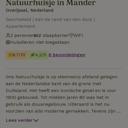
Natuurhuisje in Mander
Overijssel, Nederland
Geschakeld | Aan de rand van een dorp |
Appartement
2 personen
1 slaapkamer
WiFi
Huisdieren niet toegestaan
8,7/10
4,2/5
6 beoordelingen
Ons Natuurhuisje is op steenworp afstand gelegen
aan de Nederlandse kant van de grens met
Duitsland. Het heeft een iconische gevel en is voor
1900 gebouwd. Tot midden jaren 80 was het in
gebruik als douanegebouw. Uiteraard is het nu
voorzien van alle moderne gemakken. Tevens zijn er
aanpassingen t.b.v. de duurzaamheid. Het
Lees verder
appartement waar u over beschikt is op de eerste