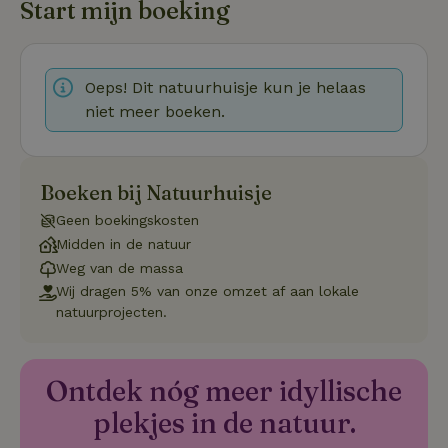
4 weken
gebruikt
Start mijn boeking
voorkeur
gebruike
betrekkin
gebruik v
op de web
Oeps! Dit natuurhuisje kun je helaas
onthoude
niet meer boeken.
CookieScriptConsent
CookieScript
4 weken 2
Deze coo
.natuurhuisje.nl
dagen
gebruikt 
Cookie-S
service 
cookievo
van bezo
Boeken bij Natuurhuisje
onthoude
cookie-b
Geen boekingskosten
Cookie-Sc
Google
noodzake
Midden in de natuur
Privacy Policy
correct t
Weg van de massa
sqzl_session_id
.natuurhuisje.nl
29 minuten
Dit cooki
Wij dragen 5% van onze omzet af aan lokale
53
gebruikt
natuurprojecten.
seconden
gebruiker
onderhou
de webse
waardoor
consisten
Ontdek nóg meer idyllische
efficiënte
gebruiker
kan biede
plekjes in de natuur.
paginabe
sessies.