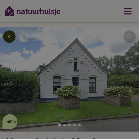
Dit natuurhuisje is eco-
vriendelijk
lees meer