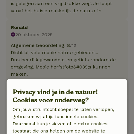
is gelegen aan een vrij drukke weg. Je loopt
vanaf het huisje makkelijk de natuur in.
Ronald
20 oktober 2025
Algemene beoordeling: 8
/10
Dicht bij vele mooie natuurgebieden...
Dus heerlijk gewandeld en gefiets rondom de
omgeving. Mooie herfstfoto&#039;s kunnen
maken.
Natuur, rust & ruimte: 4
/5
De natuur was prachtig rondom de omgeving....
Privacy vind je in de natuur!
Cookies voor onderweg?
Jos
Om jouw struintocht soepel te laten verlopen,
15 augustus 2025
gebruiken wij altijd functionele cookies.
Algemene beoordeling: 9
/10
Daarnaast kun je kiezen of je extra cookies
We hebben heerlijke dagen gehad, veel gefietst
toestaat die ons helpen om de website te