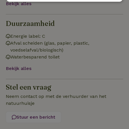
Bekijk alles
Strikt
Prestatie
Targeting
noodzakelijk
Duurzaamheid
Functioneel
Niet-geclassificeerd
Energie label: C
Afval scheiden (glas, papier, plastic,
voedselafval/biologisch)
Waterbesparend toilet
Bekijk alles
Strikt noodzakelijk
Prestatie
Targeting
Functioneel
Niet-geclassificeerd
Stel een vraag
Strikt noodzakelijke cookies maken de kernfunctionaliteiten
van de website mogelijk, zoals gebruikersaanmelding en
Neem contact op met de verhuurder van het
accountbeheer. De website kan niet goed worden gebruikt
natuurhuisje
zonder de strikt noodzakelijke cookies.
Aanbieder
/
Naam
Vervaldatum
Omschrij
Stuur een bericht
Domein
_tt_enable_cookie
.natuurhuisje.nl
2 maanden
Deze coo