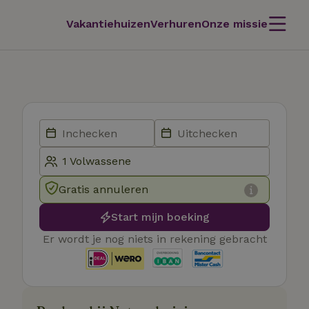
Vakantiehuizen
Verhuren
Onze missie
Gratis annuleren
Start mijn boeking
Er wordt je nog niets in rekening gebracht