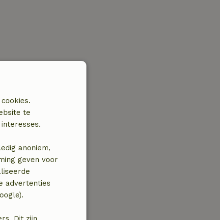
 cookies.
ebsite te
interesses.
ledig anoniem,
mming geven voor
liseerde
e advertenties
oogle).
. Dit zijn