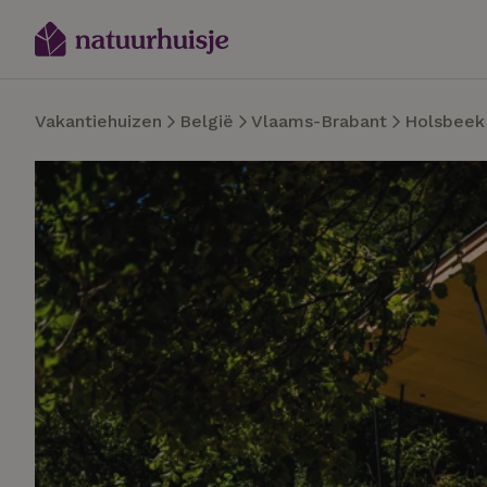
Vakantiehuizen
België
Vlaams-Brabant
Holsbeek