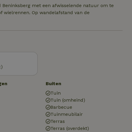
ed Beninksberg met een afwisselende natuur om te
 of wielrennen. Op wandelafstand van de
x)
gen
Buiten
Tuin
Tuin (omheind)
Barbecue
Tuinmeubilair
Terras
Terras (overdekt)