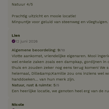
Natuur 4/5
Strik
Prachtig uitzicht en mooie locatie!
Strikt noodzakelijk
Minpuntje voor geluid van steenweg en vliegtuigen.
accountbeheer. De w
Naam
Lien
_tt_enable_cookie
12 juni 2026
Algemene beoordeling: 9
/10
CookieScriptCons
Vlotte aankomst, vriendelijke eigenaren. Mooi inger
wel enkele zaken zoals een dampkap, gordijnen in 
thuis en zouden zeker nog eens terug komen! We s
sqzl_session_id
helemaal, Dille&amp;Kamille zou ons inziens wel w
handdoeken… van hun merk zijn.
Natuur, rust & ruimte: 5
/5
_pinterest_ct_ua
Een heerlijke locatie, we genoten heel erg van de ru
Nicole