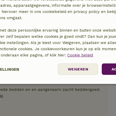
adres, apparaatgegevens, informatie over je browserinstelli
 hierover meer in ons cookiebeleid en privacy policy en beki
ens omgaat.
met deze persoonlijke ervaring binnen en buiten onze websit
ver zelf bepalen welke cookies je goed vindt? Dan kun je jo
okie instellingen. Als je kiest voor Weigeren, plaatsen we alle
unctionele cookies. Je cookievoorkeuren kun je op elk mome
) onderaan elke pagina, of klik hier:
Cookie beleid
TELLINGEN
WEIGEREN
A
Prestatie
Targeting
Functioneel
el goede bedden en en aangenaam zacht beddengoed.
g.