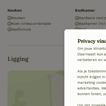
Keuken
Badkamer
Keuken
Sanitaire voor
Koel-/vriescombinatie
Badkamer (1x)
Gasfornuis
Bad
Toilet
Privacy vin
Om jouw struinto
Daarnaast kun je
Ligging
verbeteren en w
Als je toestemm
inzicht krijgen
marketing cooki
advertenties. W
kunnen tonen, zo
Toon 
Om dat mogelijk