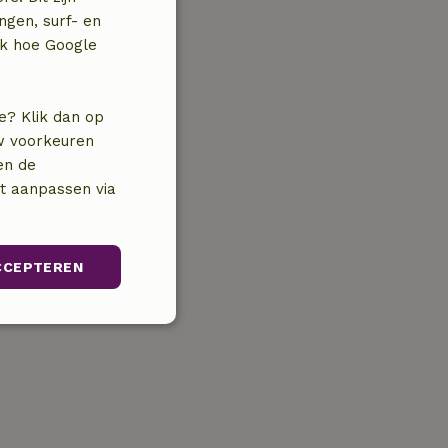
ngen, surf- en
jk hoe Google
e? Klik dan op
uw voorkeuren
en de
nt aanpassen via
CCEPTEREN
Niet-
geclassificeerd