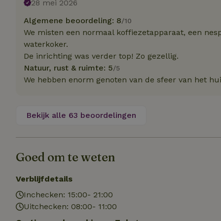
28 mei 2026
Naam
Naam
Naam
sqzllocal
_nhft_booking-wi
Algemene beoordeling: 8
/10
Naam
_ttp
We misten een normaal koffiezetapparaat, een nesp
_nhftconstraint_t
uid
waterkoker.
_nhftconstraint_h
De inrichting was verder top! Zo gezellig.
_nhft_eu-rental-r
_nhftconstraint_
Natuur, rust & ruimte: 5
_ttp
/5
onboarding
_nhftconstraint_
We hebben enorm genoten van de sfeer van het huis,
nh_experiments
ttcsid_D3OACIBC
_nhft_translation
_nhftconstraint_e
_ga
IDE
Bekijk alle 63 beoordelingen
_nhftconstraint_r
FPAU
_nhft_wizard-en
uet_vid
Goed om te weten
MUID
_nhft_house-relev
_ga_JRK1QL37RY
_nhftconstraint_
Verblijfdetails
_nhft_search-gro
locations
_nhft_tourist-tax
Inchecken: 15:00- 21:00
_nhft_recently-vi
Uitchecken: 08:00- 11:00
_nhftconstraint_t
_pin_unauth