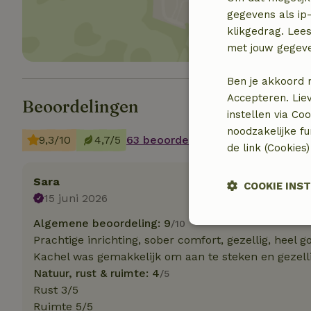
gegevens als ip-
klikgedrag. Lees
met jouw gegev
Ben je akkoord 
Accepteren. Lie
Beoordelingen
instellen via Co
noodzakelijke f
9,3/10
4,7/5
63 beoordelingen
de link (Cookies
Sara
COOKIE INS
15 juni 2026
Algemene beoordeling: 9
/10
Strikt
noodzakelijk
Prachtige inrichting, sober comfort, gezellig, he
Kachel was gemakkelijk om aan te steken en gezelli
Natuur, rust & ruimte: 4
/5
Rust 3/5
Ruimte 5/5