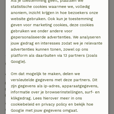
Als je toestemming geeft, plaatsen we
Veel dank voor het heerlijke verblijf
statistische cookies waarmee we, volledig
Natuur, rust & ruimte: 5
/5
anoniem, inzicht krijgen in hoe bezoekers onze
Prachtig gelegen ruim huisje midden in de
website gebruiken. Ook kun je toestemming
natuur. Dichtbij alle wandelroutes en heerlijk
geven voor marketing cookies, deze cookies
rustig. Een echte aanrader
gebruiken we onder andere voor
gepersonaliseerde advertenties. We analyseren
jouw gedrag en interesses zodat we je relevante
Bekijk alle 33 beoordelingen
advertenties kunnen tonen, zowel op ons
platform als daarbuiten via 13 partners (zoals
Google).
Goed om te weten
Om dat mogelijk te maken, delen we
Verblijfdetails
versleutelde gegevens met deze partners. Dit
Inchecken: 15:00- 22:00
zijn gegevens als ip-adres, apparaatgegevens,
Uitchecken: 07:00- 11:00
informatie over je browserinstellingen, surf- en
Contactloos verblijf mogelijk
klikgedrag. Lees hierover meer in ons
Gratis annuleren binnen 7 dagen
cookiebeleid en privacy policy en bekijk hoe
Gratis annuleren binnen 7 dagen na bevestiging van
Google met jouw gegevens omgaat.