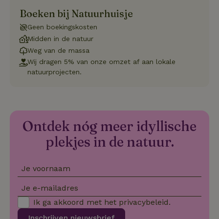
onthoude
Boeken bij Natuurhuisje
CookieScriptConsent
CookieScript
4 weken 2
Deze coo
.natuurhuisje.nl
dagen
gebruikt 
Geen boekingskosten
Cookie-S
service 
Midden in de natuur
cookievo
van bezo
Weg van de massa
onthoude
Wij dragen 5% van onze omzet af aan lokale
cookie-b
Cookie-Sc
Google
natuurprojecten.
noodzake
Privacy Policy
correct t
sqzl_session_id
.natuurhuisje.nl
29 minuten
Dit cooki
53
gebruikt
seconden
gebruiker
onderhou
Ontdek nóg meer idyllische
de webse
waardoor
plekjes in de natuur.
consisten
efficiënte
gebruiker
kan biede
paginabe
Je voornaam
sessies.
Je e-mailadres
_pinterest_ct_ua
Pinterest Inc.
1 jaar
Deze coo
.ct.pinterest.com
geplaatst 
tot Pinter
Ik ga akkoord met het
privacybeleid
.
Marketin
Inschrijven nieuwsbrief