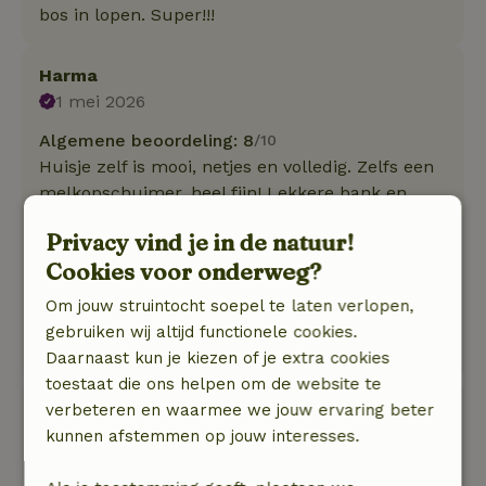
bos in lopen. Super!!!
Harma
1 mei 2026
Algemene beoordeling: 8
/10
Huisje zelf is mooi, netjes en volledig. Zelfs een
melkopschuimer, heel fijn! Lekkere bank en
voldoende zitgelegenheid buiten.
Privacy vind je in de natuur!
Natuur, rust & ruimte: 4
/5
Cookies voor onderweg?
Fijne omgeving met mooie wandelpaden, leuk
dat je direct het bos in kan lopen vanaf het
Om jouw struintocht soepel te laten verlopen,
huisje. Je zit wel bij de eigenaren op het erf, dat
gebruiken wij altijd functionele cookies.
weet je van tevoren dus prima.
Daarnaast kun je kiezen of je extra cookies
toestaat die ons helpen om de website te
Janwillem
verbeteren en waarmee we jouw ervaring beter
25 april 2026
kunnen afstemmen op jouw interesses.
Algemene beoordeling: 9
/10