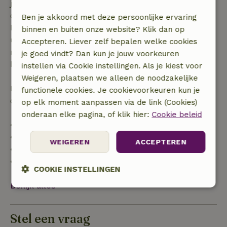
je boeking, bij een boekingsaanvraag meer dan 28
dagen voor aanvang. Bij een boeking met aanvang
Ben je akkoord met deze persoonlijke ervaring
binnen 28 dagen geldt gratis annuleren binnen 24
binnen en buiten onze website? Klik dan op
uur. Bij annulering binnen gestelde periode heb je
Accepteren. Liever zelf bepalen welke cookies
recht op volledige terugbetaling van het
je goed vindt? Dan kun je jouw voorkeuren
boekingsbedrag.
instellen via Cookie instellingen. Als je kiest voor
Weigeren, plaatsen we alleen de noodzakelijke
Daarna krijg je een deel van de reissom en 100% van
functionele cookies. Je cookievoorkeuren kun je
de borg terugbetaald:
op elk moment aanpassen via de link (Cookies)
onderaan elke pagina, of klik hier:
Cookie beleid
• tot 42 dagen voor aankomst: 70% terugbetaald
• 42–28 dagen voor aankomst: 40% terugbetaald
WEIGEREN
ACCEPTEREN
• 28 dagen tot de aankomstdag: 10% terugbetaald
• op de aankomstdag of later: geen terugbetaling
COOKIE INSTELLINGEN
Bekijk alles
Strikt
Prestatie
Targeting
noodzakelijk
Stel een vraag