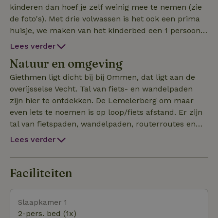
kinderen dan hoef je zelf weinig mee te nemen (zie
de foto's). Met drie volwassen is het ook een prima
huisje, we maken van het kinderbed een 1 persoon
bed. Ommen, Dalfsen, NS stations, de Vecht,
Lees verder
ruiterpaden, wandel en mountainbike-routes
Natuur en omgeving
allemaal op fietsafstand. In het huisje is een
uitgeruste keuken, een badkamer met toilet,
Giethmen ligt dicht bij bij Ommen, dat ligt aan de
koelkast, goede wifi , ruim terras en voldoende
overijsselse Vecht. Tal van fiets- en wandelpaden
ruimte om altijd ergens een lekker plekje te vinden.
zijn hier te ontdekken. De Lemelerberg om maar
Zelf wonen wij (gezin met 2 opgroeiende kinderen,
even iets te noemen is op loop/fiets afstand. Er zijn
hond en kat) in het huis op dit erf. De paarden lopen
tal van fietspaden, wandelpaden, routerroutes en
in de weilanden en ook naast het huisje. De
mountainbike uitdagingen in de omgeving. Ommen
Lees verder
paardenstal waar de paarden alleen in de nacht
is slecht 4 km van het huisje hier kan je terecht voor
staan, ligt achter het huisje.
leuke restaurants en zijn vele supermarkten.
Binnen 25 min. sta je in het centrum van Zwolle.
Faciliteiten
Dichterbij vind je het gezellige Dalfsen.
Slaapkamer 1
2-pers. bed (1x)