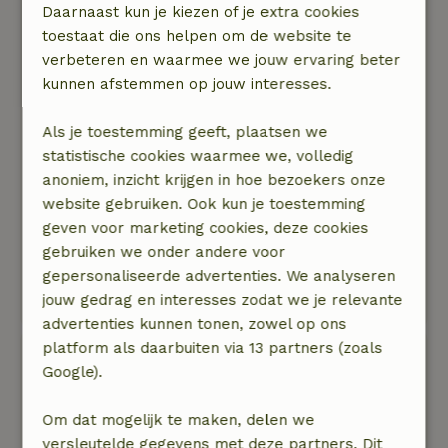
Daarnaast kun je kiezen of je extra cookies
Algemene beoordeling: 9
/10
toestaat die ons helpen om de website te
Heel lichte veranda waar de eettafels staan.
verbeteren en waarmee we jouw ervaring beter
Goed uitgeruste keuken. Wc&#039;s en douches
kunnen afstemmen op jouw interesses.
prima in orde. Goeie matrassen. Handige
overdekte buitenruimte en groot bemeubeld
Als je toestemming geeft, plaatsen we
terras.
statistische cookies waarmee we, volledig
Natuur, rust & ruimte: 5
/5
anoniem, inzicht krijgen in hoe bezoekers onze
Heel mooi gelegen, erg dicht bij de rivier. Tussen
website gebruiken. Ook kun je toestemming
het huis en het grasplein is een kleine
geven voor marketing cookies, deze cookies
doodlopende weg voor het lokaal verkeer, wij
gebruiken we onder andere voor
zagen 2 auto&#039;s passeren op 2 dagen. Het
gepersonaliseerde advertenties. We analyseren
grasplein is zalig voor buitenspelen. De grote
jouw gedrag en interesses zodat we je relevante
omgeving is prachtig om te wandelen.
advertenties kunnen tonen, zowel op ons
platform als daarbuiten via 13 partners (zoals
Stef
Google).
19 september 2025
Algemene beoordeling: 9
/10
Om dat mogelijk te maken, delen we
geen opmerkingen, alles in orde.
versleutelde gegevens met deze partners. Dit