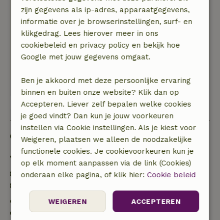
Natuur, rust & ruimte: 4
/5
zijn gegevens als ip-adres, apparaatgegevens,
Het huisje is zeer geschikt voor grote groepen.
informatie over je browserinstellingen, surf- en
Het was schoon en van alle gemakken voorzien.
klikgedrag. Lees hierover meer in ons
De buitenplaats is geweldig en je kunt er een
cookiebeleid en privacy policy en bekijk hoe
vuur maken. Hele aardige en makkelijke
Google met jouw gegevens omgaat.
gastvrouw Liliane.
Ben je akkoord met deze persoonlijke ervaring
binnen en buiten onze website? Klik dan op
Bekijk alle 40 beoordelingen
Accepteren. Liever zelf bepalen welke cookies
je goed vindt? Dan kun je jouw voorkeuren
instellen via Cookie instellingen. Als je kiest voor
Goed om te weten
Weigeren, plaatsen we alleen de noodzakelijke
functionele cookies. Je cookievoorkeuren kun je
Verblijfdetails
op elk moment aanpassen via de link (Cookies)
Inchecken: 16:00- 22:00
onderaan elke pagina, of klik hier:
Cookie beleid
Uitchecken: 12:00- 13:00
Gratis annuleren binnen 7 dagen
WEIGEREN
ACCEPTEREN
Gratis annuleren binnen 7 dagen na bevestiging van