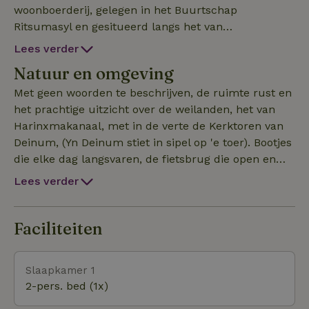
woonboerderij, gelegen in het Buurtschap
Ritsumasyl en gesitueerd langs het van
Harinxmakanaal tegenover de eerste bio fietsbrug
Lees verder
van de wereld. De woonkamer heeft een prachtig
Natuur en omgeving
uitzicht over de weilanden, je ziet de boten voorbij
varen over het kanaal. Slapen gaat zeker lukken
Met geen woorden te beschrijven, de ruimte rust en
met het opgemaakt 2-persoons bed van 160 cm
het prachtige uitzicht over de weilanden, het van
breed, en voor de kleine gasten een stapelbed, waar
Harinxmakanaal, met in de verte de Kerktoren van
ook volwassenen relaxed op kunnen slapen. We
Deinum, (Yn Deinum stiet in sipel op 'e toer). Bootjes
hebben veel hobby dieren rondom de boerderij,
die elke dag langsvaren, de fietsbrug die open en
honden, katten, kippen (verse eieren te koop)
dicht gaat. Dit is Friesland met ruimte, natuur en
Lees verder
ganzen, eenden, en in het naastgelegen weiland
cultuur. Maar ook genieten van de nabijheid van de
Landgeiten. Genoeg boeken om te lezen, en wifi om
stad Leeuwarden en op fietsafstand van het WTC
even te ontspannen achter je laptop. Leeuwarden is
Faciliteiten
bereikbaar met de fiets op ongeveer 3,5 km afstand.
Voor onze boerderij, langs het van Harinxmakanaal
Slaapkamer 1
loopt een prachtige wandel/fietsroute.
2-pers. bed (1x)