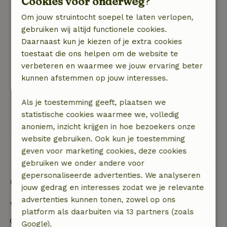
Cookies voor onderweg?
Algemene beoordeling: 9
/10
Een fijn huisje. Van alle gemakken voorzien.
Om jouw struintocht soepel te laten verlopen,
Ruim en mooi ingericht. Alles wat je nodig hebt
gebruiken wij altijd functionele cookies.
voor een heerlijke paar dagen weg. Hele aardige
Daarnaast kun je kiezen of je extra cookies
verhuurders. Wat een lieve verrassing toen we
toestaat die ons helpen om de website te
aankwamen, verse eitjes, suikerbrood en een
verbeteren en waarmee we jouw ervaring beter
wijntje.
kunnen afstemmen op jouw interesses.
Natuur, rust & ruimte: 4
/5
Wat een heerlijk rustig plekje met een
Als je toestemming geeft, plaatsen we
fantastisch wijds uitzicht.
statistische cookies waarmee we, volledig
anoniem, inzicht krijgen in hoe bezoekers onze
website gebruiken. Ook kun je toestemming
Bekijk alle 56 beoordelingen
geven voor marketing cookies, deze cookies
gebruiken we onder andere voor
gepersonaliseerde advertenties. We analyseren
Goed om te weten
jouw gedrag en interesses zodat we je relevante
advertenties kunnen tonen, zowel op ons
Verblijfdetails
platform als daarbuiten via 13 partners (zoals
Inchecken: 15:00- 22:00
Google).