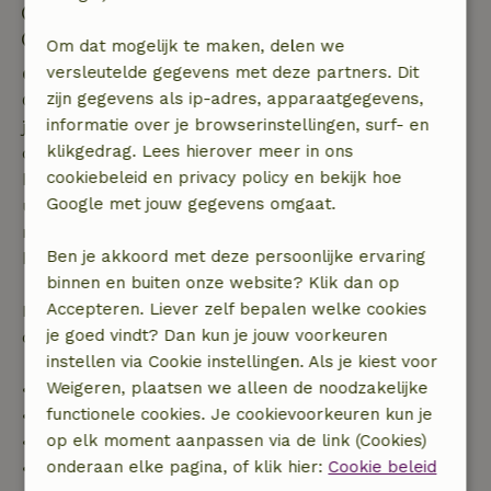
Uitchecken: 07:00- 10:30
Contactloos verblijf mogelijk
Om dat mogelijk te maken, delen we
versleutelde gegevens met deze partners. Dit
Gratis annuleren binnen 7 dagen
zijn gegevens als ip-adres, apparaatgegevens,
Gratis annuleren binnen 7 dagen na bevestiging van
informatie over je browserinstellingen, surf- en
je boeking, bij een boekingsaanvraag meer dan 28
klikgedrag. Lees hierover meer in ons
dagen voor aanvang. Bij een boeking met aanvang
cookiebeleid en privacy policy en bekijk hoe
binnen 28 dagen geldt gratis annuleren binnen 24
Google met jouw gegevens omgaat.
uur. Bij annulering binnen gestelde periode heb je
recht op volledige terugbetaling van het
Ben je akkoord met deze persoonlijke ervaring
boekingsbedrag.
binnen en buiten onze website? Klik dan op
Accepteren. Liever zelf bepalen welke cookies
Daarna krijg je een deel van de reissom en 100% van
je goed vindt? Dan kun je jouw voorkeuren
de borg terugbetaald:
instellen via Cookie instellingen. Als je kiest voor
Weigeren, plaatsen we alleen de noodzakelijke
• tot 42 dagen voor aankomst: 70% terugbetaald
functionele cookies. Je cookievoorkeuren kun je
• 42–28 dagen voor aankomst: 40% terugbetaald
op elk moment aanpassen via de link (Cookies)
• 28 dagen tot de aankomstdag: 10% terugbetaald
onderaan elke pagina, of klik hier:
Cookie beleid
• op de aankomstdag of later: geen terugbetaling