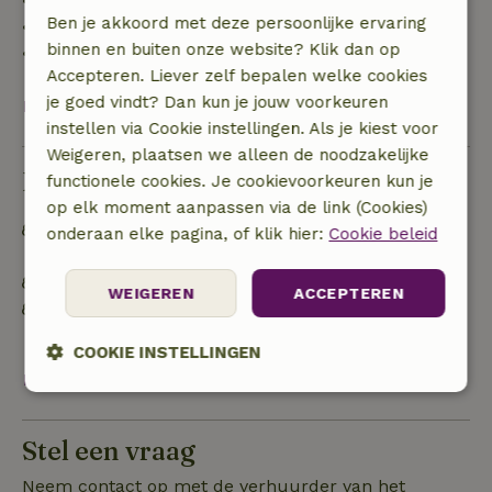
• 42–28 dagen voor aankomst: 40% terugbetaald
Ben je akkoord met deze persoonlijke ervaring
• 28 dagen tot de aankomstdag: 10% terugbetaald
binnen en buiten onze website? Klik dan op
• op de aankomstdag of later: geen terugbetaling
Accepteren. Liever zelf bepalen welke cookies
je goed vindt? Dan kun je jouw voorkeuren
Bekijk alles
instellen via Cookie instellingen. Als je kiest voor
Weigeren, plaatsen we alleen de noodzakelijke
Duurzaamheid
functionele cookies. Je cookievoorkeuren kun je
op elk moment aanpassen via de link (Cookies)
Off grid of voorzien van 100% hernieuwbare
onderaan elke pagina, of klik hier:
Cookie beleid
energie
Gebouwd met natuurlijke bouwmaterialen
WEIGEREN
ACCEPTEREN
Afval scheiden (glas, papier, plastic,
voedselafval/biologisch)
COOKIE INSTELLINGEN
Bekijk alles
Strikt
Prestatie
Targeting
noodzakelijk
Stel een vraag
Neem contact op met de verhuurder van het