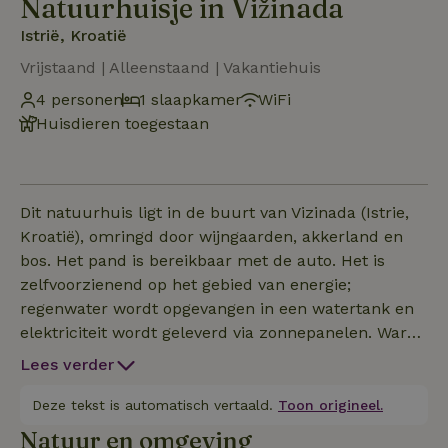
Natuurhuisje in Vižinada
Istrië, Kroatië
Vrijstaand | Alleenstaand | Vakantiehuis
4 personen
1 slaapkamer
WiFi
Huisdieren toegestaan
Dit natuurhuis ligt in de buurt van Vizinada (Istrie,
Kroatië), omringd door wijngaarden, akkerland en
bos. Het pand is bereikbaar met de auto. Het is
zelfvoorzienend op het gebied van energie;
regenwater wordt opgevangen in een watertank en
elektriciteit wordt geleverd via zonnepanelen. Warm
water wordt verwarmd via een zonneboiler. Tenzij je
Lees verder
je kleren moet strijken of je eten in de magnetron
moet opwarmen, zul je niets missen, zolang je maar
Deze tekst is automatisch vertaald.
Toon origineel.
verantwoord met de voorzieningen omgaat.
Natuur en omgeving