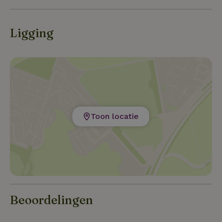
De bekendste bezienswaardigheid van Vižinada is de
Parenzana-fiets- en wandelroute, die langs het
tracé van de voormalige spoorlijn van Poreč naar
Ligging
Triëst loopt, waaraan hij zijn naam ontleent. Begin
juni wordt er in Vižinada een bijeenkomst van
Chakavische dichters gehouden, genaamd ‘Verses at
the Well’.
Toon locatie
Beoordelingen