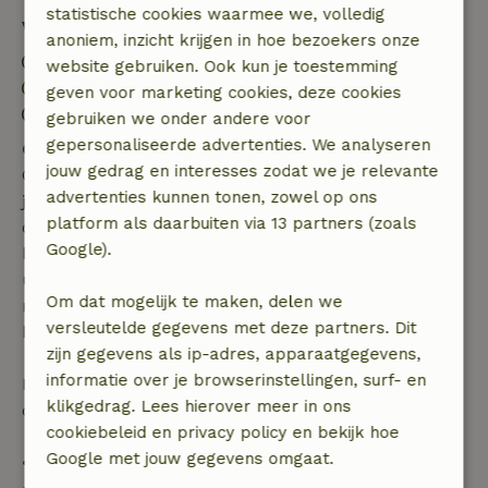
statistische cookies waarmee we, volledig
Verblijfdetails
anoniem, inzicht krijgen in hoe bezoekers onze
Inchecken: 15:00- 22:00
website gebruiken. Ook kun je toestemming
Uitchecken: 07:00- 10:00
geven voor marketing cookies, deze cookies
Vuurwerkvrije omgeving
gebruiken we onder andere voor
gepersonaliseerde advertenties. We analyseren
Gratis annuleren binnen 7 dagen
jouw gedrag en interesses zodat we je relevante
Gratis annuleren binnen 7 dagen na bevestiging van
advertenties kunnen tonen, zowel op ons
je boeking, bij een boekingsaanvraag meer dan 28
platform als daarbuiten via 13 partners (zoals
dagen voor aanvang. Bij een boeking met aanvang
Google).
binnen 28 dagen geldt gratis annuleren binnen 24
uur. Bij annulering binnen gestelde periode heb je
Om dat mogelijk te maken, delen we
recht op volledige terugbetaling van het
versleutelde gegevens met deze partners. Dit
boekingsbedrag.
zijn gegevens als ip-adres, apparaatgegevens,
informatie over je browserinstellingen, surf- en
Daarna krijg je een deel van de reissom en 100% van
klikgedrag. Lees hierover meer in ons
de borg terugbetaald:
cookiebeleid en privacy policy en bekijk hoe
Google met jouw gegevens omgaat.
• tot 42 dagen voor aankomst: 70% terugbetaald