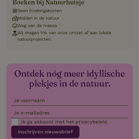
Boeken bij Natuurhuisje
CookieScriptConsent
CookieScript
4 weken 2
Deze coo
.natuurhuisje.nl
dagen
gebruikt 
Geen boekingskosten
Cookie-S
Midden in de natuur
service 
cookievo
Weg van de massa
van bezo
onthoude
Wij dragen 5% van onze omzet af aan lokale
cookie-b
natuurprojecten.
Cookie-Sc
Google
noodzake
Privacy Policy
correct t
sqzl_session_id
.natuurhuisje.nl
29 minuten
Dit cooki
53
gebruikt
seconden
gebruiker
Ontdek nóg meer idyllische
onderhou
de webse
waardoor
plekjes in de natuur.
consisten
efficiënte
gebruiker
kan biede
Je voornaam
paginabe
sessies.
Je e-mailadres
_pinterest_ct_ua
Pinterest Inc.
1 jaar
Deze coo
.ct.pinterest.com
geplaatst 
Ik ga akkoord met het
privacybeleid
.
tot Pinter
Marketin
Inschrijven nieuwsbrief