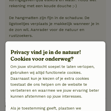
rekening met een koude douche ;-)
De hangmatten zijn fijn in de schaduw. De
ligstoeltjes verplaats je makkelijk wanneer je in
de zon wil. Aanrader voor de natuur en
rustzoekers.
De eigenaar is betrokken en bereikbaar via
Privacy vind je in de natuur!
telefoon en heeft leuke tips voor activiteiten.
Cookies voor onderweg?
Natuur, rust & ruimte: 5
/5
Prachtige omgeving tussen de wijnranken en
Om jouw struintocht soepel te laten verlopen,
olijfbomen.
gebruiken wij altijd functionele cookies.
Daarnaast kun je kiezen of je extra cookies
toestaat die ons helpen om de website te
Bekijk alle 2 beoordelingen
verbeteren en waarmee we jouw ervaring beter
kunnen afstemmen op jouw interesses.
Goed om te weten
Als je toestemming geeft, plaatsen we