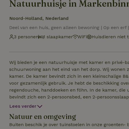
Natuurhuisje in Markenbin
Noord-Holland, Nederland
Deel van een huis, geen alleen bewoning | Op een erf 
3 personen
1 slaapkamer
WiFi
Huisdieren niet 
Wij bieden je een natuurhuisje met kamer en privé-
schuurwoning aan het eind van het dorp. Wij wonen zel
kamer. De kamer bevindt zich in een kleinschalige B&B van twee kamers. De entree en de kitchenette zijn
voor gezamenlijk gebruik. Je hebt de beschikking ove
regendouche, handdoeken en föhn. In de kamer, die u
bevindt zich een 2-persoonsbed, een 2-persoonsslaapb
waterkoker en Wifi. De kitchenette beschikt over een koelkast, magnetron, 2-pits inductiekookplaat voor
Lees verder
het bereiden van kleine maaltijden daar is ook keukeninventaris voor a
Natuur en omgeving
uw gewenste tijd, het ontbijt neergezet zodat je op d
Buiten beschik je over tuinstoelen in onze groenten-