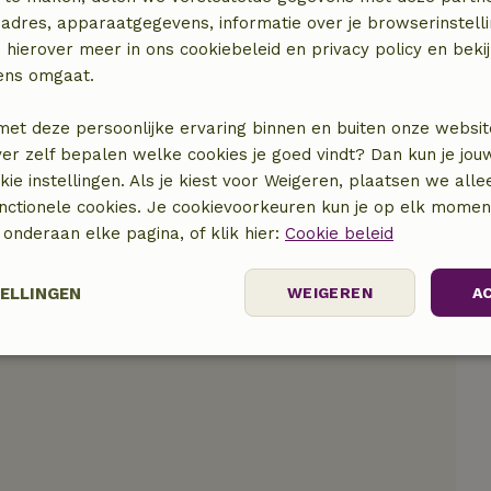
adres, apparaatgegevens, informatie over je browserinstelli
 hierover meer in ons cookiebeleid en privacy policy en beki
locatie
ens omgaat.
met deze persoonlijke ervaring binnen en buiten onze websit
ver zelf bepalen welke cookies je goed vindt? Dan kun je jo
okie instellingen. Als je kiest voor Weigeren, plaatsen we alle
unctionele cookies. Je cookievoorkeuren kun je op elk mome
) onderaan elke pagina, of klik hier:
Cookie beleid
TELLINGEN
WEIGEREN
A
Prestatie
Targeting
Functioneel