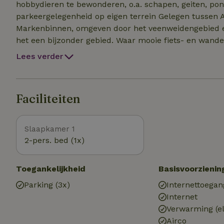
hobbydieren te bewonderen, o.a. schapen, geiten, pon
parkeergelegenheid op eigen terrein Gelegen tussen Alkmaar en Amsterdam is het pittoreske dorpje
Markenbinnen, omgeven door het veenweidengebied en
het een bijzonder gebied. Waar mooie fiets- en wand
adressen om bootjes te huren. En boerderijwinkels o
Lees verder
(15km), Amsterdam (30km) en Hoorn (28 km)) zijn met
Krommenie ook met de trein. Maar een fietstocht naa
leuke restaurantjes, is zeker de moeite waard. En een bezoek aan het Noo
Faciliteiten
Egmond-Hargen) behoort tot de vele mogelijkheden.
Slaapkamer 1
2-pers. bed (1x)
Toegankelijkheid
Basisvoorzienin
Parking (3x)
Internettoegan
Internet
Verwarming (el
Airco