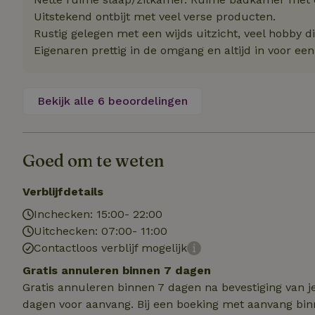
Naam
Naam
Naam
Uitstekend ontbijt met veel verse producten.
sqzllocal
_nhft_booking-wi
Rustig gelegen met een wijds uitzicht, veel hobby d
Naam
_ttp
_nhftconstraint_t
Eigenaren prettig in de omgang en altijd in voor een
uid
_nhftconstraint_h
_nhft_eu-rental-r
_nhftconstraint_
_ttp
Bekijk alle 6 beoordelingen
onboarding
_nhftconstraint_
nh_experiments
ttcsid_D3OACIBC
_nhft_translation
_nhftconstraint_e
_ga
Goed om te weten
IDE
_nhftconstraint_r
FPAU
_nhft_wizard-en
Verblijfdetails
uet_vid
Inchecken: 15:00- 22:00
MUID
_nhft_house-relev
Uitchecken: 07:00- 11:00
_ga_JRK1QL37RY
Contactloos verblijf mogelijk
_nhftconstraint_
_nhft_search-gro
locations
Gratis annuleren binnen 7 dagen
_nhft_tourist-tax
Gratis annuleren binnen 7 dagen na bevestiging van j
_nhft_recently-vi
_nhftconstraint_t
dagen voor aanvang. Bij een boeking met aanvang bin
_pin_unauth