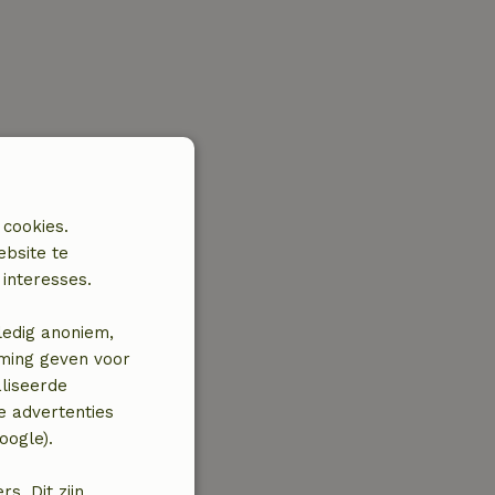
 cookies.
ebsite te
interesses.
ledig anoniem,
mming geven voor
liseerde
e advertenties
oogle).
. Dit zijn