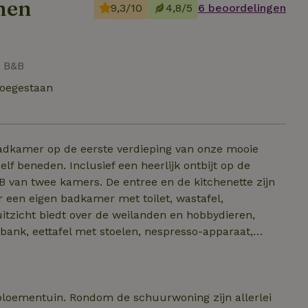
nen
9,3/10
4,8/5
6 beoordelingen
| B&B
toegestaan
badkamer op de eerste verdieping van onze mooie
f beneden. Inclusief een heerlijk ontbijt op de
r een eigen badkamer met toilet, wastafel,
itzicht biedt over de weilanden en hobbydieren,
ank, eettafel met stoelen, nespresso-apparaat,
anwezig. Hier wordt s ’morgens, op
e kamer kan ontbijten.
 bloementuin. Rondom de schuurwoning zijn allerlei