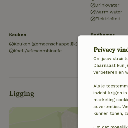
Drinkwater
Warm water
Elektriciteit
Keuken
Badkamer
Keuken (gemeenschappelijk)
Badkamer (1x)
Privacy vin
Koel-/vriescombinatie
Douche
Toilet
Om jouw struinto
Daarnaast kun je
verbeteren en w
Als je toestemm
Ligging
inzicht krijgen
marketing cooki
advertenties. W
kunnen tonen, zo
Om dat mogelijk