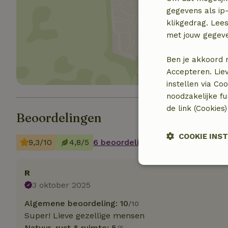
gegevens als ip-
klikgedrag. Lees
Toon 
met jouw gegev
Ben je akkoord 
Accepteren. Lie
instellen via Co
noodzakelijke f
de link (Cookies
Beoordelingen
COOKIE INS
9,3/10
4,8/5
6 beoordelingen
Strikt
R
noodzakelijk
3 oktober 2025
Algemene beoordeling: 10
/10
Super! Lieve gezellige mensen
Natuur, rust & ruimte: 5
/5