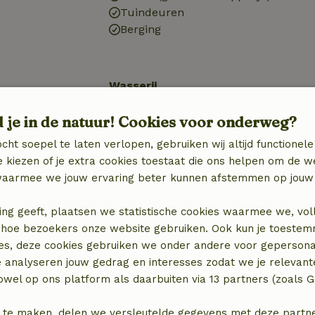
Tuindeuren
Berging
Wasserij
Wasmachine
d je in de natuur! Cookies voor onderweg?
(gemeenschappelijk)
Wasdroger
cht soepel te laten verlopen, gebruiken wij altijd functionele
(gemeenschappelijk)
 kiezen of je extra cookies toestaat die ons helpen om de w
aarmee we jouw ervaring beter kunnen afstemmen op jouw 
ing geeft, plaatsen we statistische cookies waarmee we, vol
 in hoe bezoekers onze website gebruiken. Ook kun je toeste
es, deze cookies gebruiken we onder andere voor gepersona
e analyseren jouw gedrag en interesses zodat we je relevant
wel op ons platform als daarbuiten via 13 partners (zoals G
 te maken, delen we versleutelde gegevens met deze partners