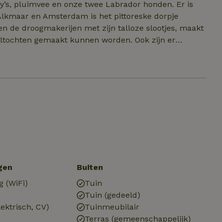
y’s, pluimvee en onze twee Labrador honden. Er is
 de droogmakerijen met zijn talloze slootjes, maakt
eltochten gemaakt kunnen worden. Ook zijn er
m lokale producten te kopen. De steden Alkmaar
 de auto goed bereikbaar en vanuit NS-station
r het eiland De Woude en het dorpje De Rijp, met de
rdzeestrand (Castricum-
gen
Buiten
g (WiFi)
Tuin
Tuin (gedeeld)
ektrisch, CV)
Tuinmeubilair
Terras (gemeenschappelijk)