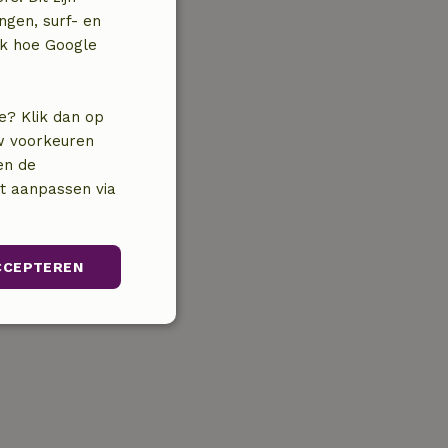
ngen, surf- en
jk hoe Google
e? Klik dan op
uw voorkeuren
en de
nt aanpassen via
CCEPTEREN
Niet-
geclassificeerd