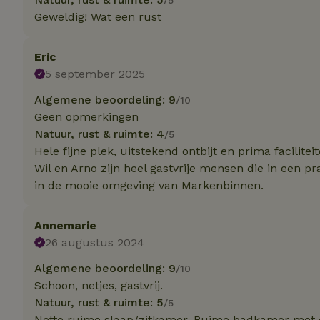
Geweldig! Wat een rust
Strik
Strikt noodzakelijk
Eric
accountbeheer. De w
5 september 2025
Naam
Algemene beoordeling: 9
/10
Geen opmerkingen
_tt_enable_cookie
Natuur, rust & ruimte: 4
/5
Hele fijne plek, uitstekend ontbijt en prima faciliteit
CookieScriptCons
Wil en Arno zijn heel gastvrije mensen die in een 
in de mooie omgeving van Markenbinnen.
sqzl_session_id
Annemarie
26 augustus 2024
_pinterest_ct_ua
Algemene beoordeling: 9
/10
Schoon, netjes, gastvrij.
Natuur, rust & ruimte: 5
/5
Nette ruime slaap/zitkamer. Ruime badkamer met