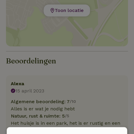
Toon locatie
Beoordelingen
Alexa
15 april 2023
Algemene beoordeling: 7
/10
Alles is er wat je nodig hebt
Natuur, rust & ruimte: 5
/5
Het huisje is in een park, het is er rustig en een
mooie omgeving. Goed om te wandelen/fietsen