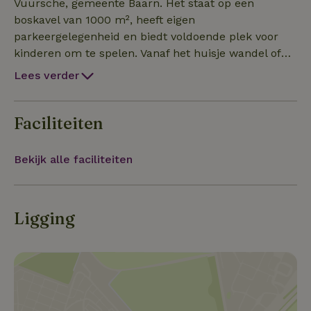
Vuursche, gemeente Baarn. Het staat op een
boskavel van 1000 m², heeft eigen
parkeergelegenheid en biedt voldoende plek voor
kinderen om te spelen. Vanaf het huisje wandel of
fiets je zo over de Utrechtse Heuvelrug, langs
Lees verder
Kasteel Drakesteyn en Paleis Soestdijk. Lage
Vuursche of de Kuil zijn op loopafstad en zijn een
prima tussenstop voor een versnapering. Op 500
Faciliteiten
meter afstand ligt het bosbad De Vuursche, een
geweldige plek om ’s zomers te zwemmen en te
Bekijk alle faciliteiten
spelen. Iets verderop ligt de Hilversumsche Golf
Club. Het huis is smaak- en stijlvol ingericht en door
de vele ramen en de grote glazen pui heb je continu
Ligging
verbinding met het bos.