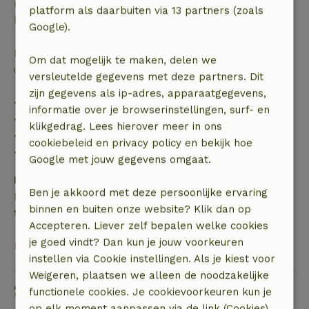
recht op volledige terugbetaling van het
platform als daarbuiten via 13 partners (zoals
boekingsbedrag.
Google).
Daarna krijg je een deel van de reissom en 100% van
Om dat mogelijk te maken, delen we
de borg terugbetaald:
versleutelde gegevens met deze partners. Dit
zijn gegevens als ip-adres, apparaatgegevens,
• tot 42 dagen voor aankomst: 70% terugbetaald
informatie over je browserinstellingen, surf- en
• 42–28 dagen voor aankomst: 40% terugbetaald
klikgedrag. Lees hierover meer in ons
• 28 dagen tot de aankomstdag: 10% terugbetaald
cookiebeleid en privacy policy en bekijk hoe
• op de aankomstdag of later: geen terugbetaling
Google met jouw gegevens omgaat.
Borg
Ben je akkoord met deze persoonlijke ervaring
Een borg van € 250,00 is van toepassing. Je wordt
binnen en buiten onze website? Klik dan op
terugbetaald na het uitchecken.
Accepteren. Liever zelf bepalen welke cookies
je goed vindt? Dan kun je jouw voorkeuren
Bekijk alles
instellen via Cookie instellingen. Als je kiest voor
Weigeren, plaatsen we alleen de noodzakelijke
Stel een vraag
functionele cookies. Je cookievoorkeuren kun je
op elk moment aanpassen via de link (Cookies)