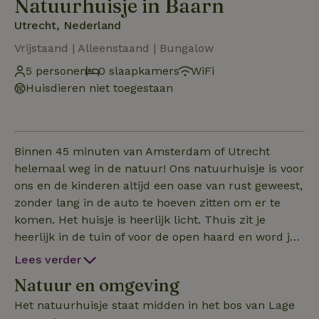
Natuurhuisje in Baarn
Utrecht, Nederland
Vrijstaand | Alleenstaand | Bungalow
5 personen
0 slaapkamers
WiFi
Huisdieren niet toegestaan
Binnen 45 minuten van Amsterdam of Utrecht
helemaal weg in de natuur! Ons natuurhuisje is voor
ons en de kinderen altijd een oase van rust geweest,
zonder lang in de auto te hoeven zitten om er te
komen. Het huisje is heerlijk licht. Thuis zit je
heerlijk in de tuin of voor de open haard en word je
verrast door vogels, eekhoorns en andere
Lees verder
bosbewoners. Als je er uit wil, dan ben je in letterlijk
Natuur en omgeving
1 minuut in het bos, met aangrenzend de hei voor
heerlijke wandelingen, mountainbiken of een fietstocht
Het natuurhuisje staat midden in het bos van Lage