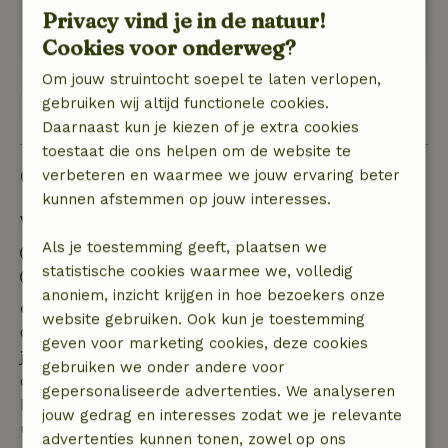
en er is ook een mountainbike route door het
Privacy vind je in de natuur!
bos in de buurt.
Cookies voor onderweg?
Om jouw struintocht soepel te laten verlopen,
gebruiken wij altijd functionele cookies.
Bekijk 1 beoordeling
Daarnaast kun je kiezen of je extra cookies
toestaat die ons helpen om de website te
Goed om te weten
verbeteren en waarmee we jouw ervaring beter
kunnen afstemmen op jouw interesses.
Verblijfdetails
Als je toestemming geeft, plaatsen we
Inchecken: 15:00- 22:00
statistische cookies waarmee we, volledig
Uitchecken: 07:00- 11:00
anoniem, inzicht krijgen in hoe bezoekers onze
Gratis annuleren binnen 7 dagen
website gebruiken. Ook kun je toestemming
Gratis annuleren binnen 7 dagen na bevestiging van
geven voor marketing cookies, deze cookies
je boeking, bij een boekingsaanvraag meer dan 28
gebruiken we onder andere voor
dagen voor aanvang. Bij een boeking met aanvang
gepersonaliseerde advertenties. We analyseren
binnen 28 dagen geldt gratis annuleren binnen 24
jouw gedrag en interesses zodat we je relevante
uur. Bij annulering binnen gestelde periode heb je
advertenties kunnen tonen, zowel op ons