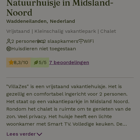
Natuurhuisje in Midsland-
Noord
Waddeneilanden, Nederland
Vrijstaand | Kleinschalig vakantiepark | Chalet
2 personen
2 slaapkamers
WiFi
Huisdieren niet toegestaan
8,3/10
5/5
7 beoordelingen
"VillaZes" is een vrijstaand vakantiehuisje. Het is
gezellig en comfortabel ingericht voor 2 personen.
Het staat op een vakantieparkje in Midsland Noord.
Rondom het chalet is ruimte om te genieten van de
zon. Veel privacy. Het huisje heeft een lichte
woonkamer met Smart TV. Volledige keuken. De
slaapkamers zijn voorzien van horren. De grote
Lees verder
slaapkamer heeft een heerlijke boxspring bed