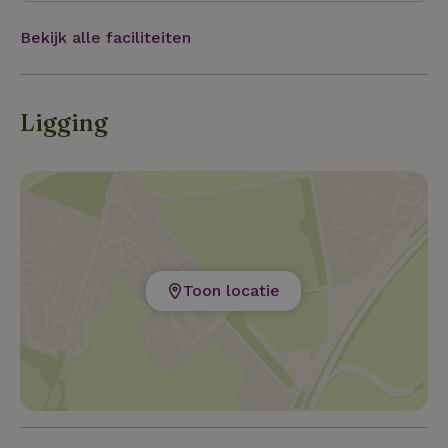
badkamer - een groot zonnescherm. Deze ligt in de
kast in de kamer en kan met 3 haken worden
Bekijk alle faciliteiten
vastgemaakt. VillaZes een super leuk vakantiehuisje
midden op Terschelling!!
Ligging
Toon locatie