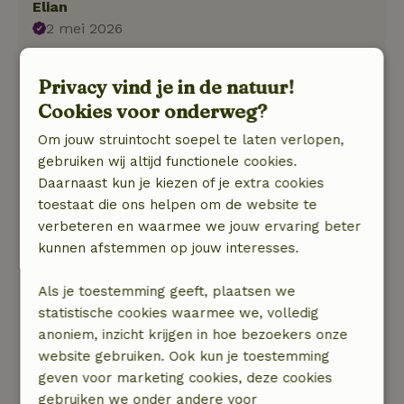
Elian
2 mei 2026
Algemene beoordeling: 6
/10
Erg kleine slaapkamer, smal bed, erg smalle
Privacy vind je in de natuur!
deuren.
Cookies voor onderweg?
Niet geïsoleerd s nachts koud en overdag erg
Om jouw struintocht soepel te laten verlopen,
warm
gebruiken wij altijd functionele cookies.
Natuur, rust & ruimte: 5
/5
Daarnaast kun je kiezen of je extra cookies
Rustig gelegen huisje, erg privé.
toestaat die ons helpen om de website te
De natuur en ruimte was zoals verwacht volop
verbeteren en waarmee we jouw ervaring beter
aanwezig
kunnen afstemmen op jouw interesses.
Reactie van verhuurder:
Als je toestemming geeft, plaatsen we
De slaapkamer is klein en het bed maat 140 x
statistische cookies waarmee we, volledig
200. Dit staat ook op de website. Het is op
anoniem, inzicht krijgen in hoe bezoekers onze
Terschelling erg vaak zonnig weer en ja dan
website gebruiken. Ook kun je toestemming
wordt het binnen ook wat warmer. Het chalet is
geven voor marketing cookies, deze cookies
wel geïsoleerd en heeft in alle kozijnen dubbel
gebruiken we onder andere voor