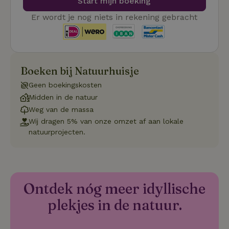
Start mijn boeking
cookie-b
Cookie-Sc
Google
noodzake
Er wordt je nog niets in rekening gebracht
Privacy Policy
correct t
sqzl_session_id
.natuurhuisje.nl
29 minuten
Dit cooki
53
gebruikt
seconden
gebruiker
onderhou
de webse
Boeken bij Natuurhuisje
waardoor
consisten
Geen boekingskosten
efficiënte
gebruiker
Midden in de natuur
kan biede
paginabe
Weg van de massa
sessies.
Wij dragen 5% van onze omzet af aan lokale
_pinterest_ct_ua
Pinterest Inc.
1 jaar
Deze coo
natuurprojecten.
.ct.pinterest.com
geplaatst 
tot Pinter
Marketin
Ontdek nóg meer idyllische
Naam
Naam
Aanbieder
Aanbieder
/
Domein
/
Domein
Vervaldatum
Vervaldatum
O
plekjes in de natuur.
Aanbieder
/
Naam
Vervaldatum
Omschrijving
sqzllocal
_nhft_booking-without-
www.natuurhuisje.nl
Squeezely
Sessie
1 jaar 1
Domein
service-fee
.natuurhuisje.nl
maand