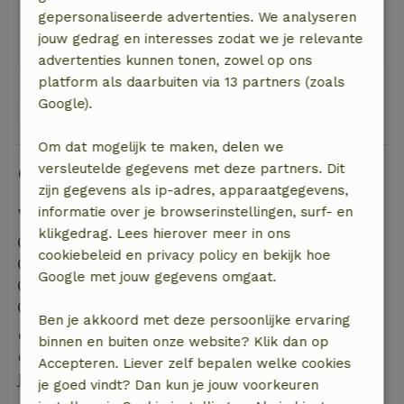
glas. Verder is er een goed werkende moderne
gepersonaliseerde advertenties. We analyseren
CV-installatie. Het chalet wordt dan ook de hele
jouw gedrag en interesses zodat we je relevante
winter verhuurd.
advertenties kunnen tonen, zowel op ons
platform als daarbuiten via 13 partners (zoals
Google).
Bekijk alle 7 beoordelingen
Om dat mogelijk te maken, delen we
versleutelde gegevens met deze partners. Dit
Goed om te weten
zijn gegevens als ip-adres, apparaatgegevens,
informatie over je browserinstellingen, surf- en
Verblijfdetails
klikgedrag. Lees hierover meer in ons
Inchecken: 15:00- 23:00
cookiebeleid en privacy policy en bekijk hoe
Uitchecken: 07:00- 10:00
Google met jouw gegevens omgaat.
Contactloos verblijf mogelijk
Vuurwerkvrije omgeving
Ben je akkoord met deze persoonlijke ervaring
Gratis annuleren binnen 24 uur
binnen en buiten onze website? Klik dan op
Gratis annuleren binnen 24 uur na bevestiging van
Accepteren. Liever zelf bepalen welke cookies
je boeking.
je goed vindt? Dan kun je jouw voorkeuren