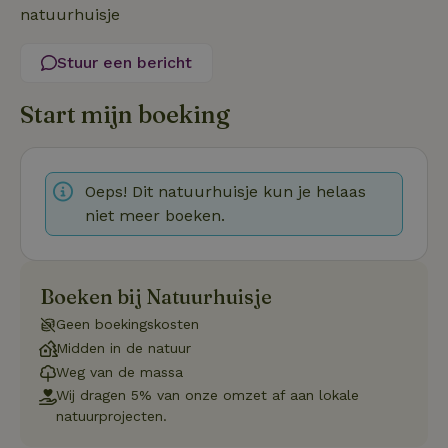
noodzakelijk
natuurhuisje
Stuur een bericht
Functioneel
Niet-geclassificeerd
Start mijn boeking
Oeps! Dit natuurhuisje kun je helaas
niet meer boeken.
Strikt noodzakelijk
Prestatie
Targeting
Functioneel
Niet-geclassificeerd
Strikt noodzakelijke cookies maken de kernfunctionaliteiten
Boeken bij Natuurhuisje
van de website mogelijk, zoals gebruikersaanmelding en
accountbeheer. De website kan niet goed worden gebruikt
Geen boekingskosten
zonder de strikt noodzakelijke cookies.
Midden in de natuur
Aanbieder
/
Weg van de massa
Naam
Vervaldatum
Omschrij
Domein
Wij dragen 5% van onze omzet af aan lokale
_tt_enable_cookie
.natuurhuisje.nl
2 maanden
Deze coo
natuurprojecten.
4 weken
gebruikt
voorkeur