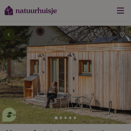
Dit natuurhuisje is eco-
vriendelijk
lees meer