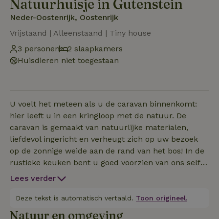
Natuurhuisje in Gutenstein
Neder-Oostenrijk, Oostenrijk
Vrijstaand | Alleenstaand | Tiny house
3 personen
2 slaapkamers
Huisdieren niet toegestaan
U voelt het meteen als u de caravan binnenkomt:
hier leeft u in een kringloop met de natuur. De
caravan is gemaakt van natuurlijke materialen,
liefdevol ingericht en verheugt zich op uw bezoek
op de zonnige weide aan de rand van het bos! In de
rustieke keuken bent u goed voorzien van ons self-
catering aanbod, in het gezellige slaapgedeelte kunt
Lees verder
u zich in de charmante ronding van het Tiny House
nestelen. De badkamer is uitgerust met een
Deze tekst is automatisch vertaald.
Toon origineel.
artistieke mozaïek douche en een innovatief bio-
Natuur en omgeving