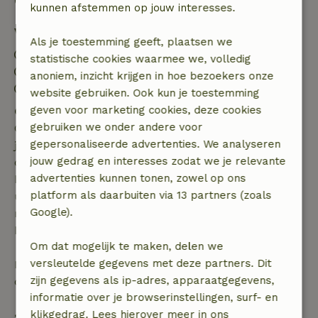
Goed om te weten
kunnen afstemmen op jouw interesses.
Verblijfdetails
Als je toestemming geeft, plaatsen we
Inchecken: 14:30- 23:00
statistische cookies waarmee we, volledig
Uitchecken: 07:00- 10:30
anoniem, inzicht krijgen in hoe bezoekers onze
Contactloos verblijf mogelijk
website gebruiken. Ook kun je toestemming
geven voor marketing cookies, deze cookies
Gratis annuleren binnen 7 dagen
gebruiken we onder andere voor
Gratis annuleren binnen 7 dagen na bevestiging van
gepersonaliseerde advertenties. We analyseren
je boeking, bij een boekingsaanvraag meer dan 28
jouw gedrag en interesses zodat we je relevante
dagen voor aanvang. Bij een boeking met aanvang
advertenties kunnen tonen, zowel op ons
binnen 28 dagen geldt gratis annuleren binnen 24
platform als daarbuiten via 13 partners (zoals
uur. Bij annulering binnen gestelde periode heb je
Google).
recht op volledige terugbetaling van het
boekingsbedrag.
Om dat mogelijk te maken, delen we
versleutelde gegevens met deze partners. Dit
Daarna krijg je een deel van de reissom en 100% van
zijn gegevens als ip-adres, apparaatgegevens,
de borg terugbetaald:
informatie over je browserinstellingen, surf- en
klikgedrag. Lees hierover meer in ons
• tot 42 dagen voor aankomst: 70% terugbetaald