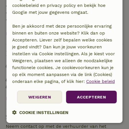
cookiebeleid en privacy policy en bekijk hoe
• 42–28 dagen voor aankomst: 40% terugbetaald
Google met jouw gegevens omgaat.
• 28 dagen tot de aankomstdag: 10% terugbetaald
• op de aankomstdag of later: geen terugbetaling
Ben je akkoord met deze persoonlijke ervaring
binnen en buiten onze website? Klik dan op
Bekijk alles
Accepteren. Liever zelf bepalen welke cookies
je goed vindt? Dan kun je jouw voorkeuren
Duurzaamheid
instellen via Cookie instellingen. Als je kiest voor
Weigeren, plaatsen we alleen de noodzakelijke
Off grid of voorzien van 100% hernieuwbare
functionele cookies. Je cookievoorkeuren kun je
energie
op elk moment aanpassen via de link (Cookies)
Natuurlijke isolatiematerialen
onderaan elke pagina, of klik hier:
Cookie beleid
Gebouwd met natuurlijke bouwmaterialen
WEIGEREN
ACCEPTEREN
Bekijk alles
COOKIE INSTELLINGEN
Stel een vraag
Strikt
Prestatie
Targeting
Neem contact op met de verhuurder van het