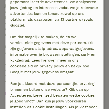
gepersonaliseerde advertenties. We analyseren
je boeking, bij een boekingsaanvraag meer dan 28
jouw gedrag en interesses zodat we je relevante
dagen voor aanvang. Bij een boeking met aanvang
advertenties kunnen tonen, zowel op ons
binnen 28 dagen geldt gratis annuleren binnen 24
platform als daarbuiten via 13 partners (zoals
uur. Bij annulering binnen gestelde periode heb je
Google).
recht op volledige terugbetaling van het
boekingsbedrag.
Om dat mogelijk te maken, delen we
versleutelde gegevens met deze partners. Dit
Daarna krijg je een deel van de reissom en 100% van
zijn gegevens als ip-adres, apparaatgegevens,
de borg terugbetaald:
informatie over je browserinstellingen, surf- en
klikgedrag. Lees hierover meer in ons
• tot 42 dagen voor aankomst: 70% terugbetaald
cookiebeleid en privacy policy en bekijk hoe
• 42–28 dagen voor aankomst: 40% terugbetaald
Google met jouw gegevens omgaat.
• 28 dagen tot de aankomstdag: 10% terugbetaald
• op de aankomstdag of later: geen terugbetaling
Ben je akkoord met deze persoonlijke ervaring
binnen en buiten onze website? Klik dan op
Bekijk alles
Accepteren. Liever zelf bepalen welke cookies
je goed vindt? Dan kun je jouw voorkeuren
instellen via Cookie instellingen. Als je kiest voor