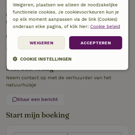
Duurzaamheid
Weigeren, plaatsen we alleen de noodzakelijke
functionele cookies. Je cookievoorkeuren kun je
Energie label: A
op elk moment aanpassen via de link (Cookies)
Off grid of voorzien van 100% hernieuwbare
onderaan elke pagina, of klik hier:
Cookie beleid
energie
Natuurlijke isolatiematerialen
WEIGEREN
ACCEPTEREN
Bekijk alles
COOKIE INSTELLINGEN
Stel een vraag
Strikt
Prestatie
Targeting
noodzakelijk
Neem contact op met de verhuurder van het
natuurhuisje
Stuur een bericht
Functioneel
Niet-geclassificeerd
Start mijn boeking