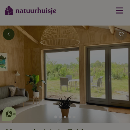
Dit natuurhuisje is eco-
vriendelijk
lees meer