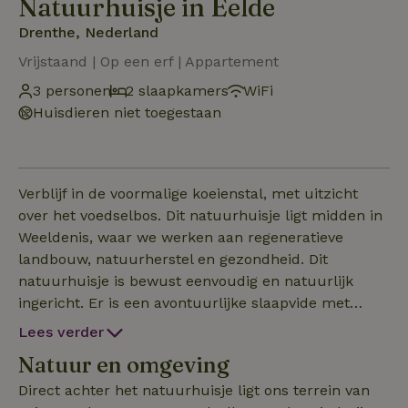
Natuurhuisje in Eelde
Drenthe, Nederland
Vrijstaand | Op een erf | Appartement
3 personen
2 slaapkamers
WiFi
Huisdieren niet toegestaan
Verblijf in de voormalige koeienstal, met uitzicht
over het voedselbos. Dit natuurhuisje ligt midden in
Weeldenis, waar we werken aan regeneratieve
landbouw, natuurherstel en gezondheid. Dit
natuurhuisje is bewust eenvoudig en natuurlijk
ingericht. Er is een avontuurlijke slaapvide met
tweepersoonsbed en een slaapbank in het
Lees verder
leefgedeelte. (De trap is steil en het plafond laag.)
Natuur en omgeving
Een extra matras of kinderbedje en -stoel kunnen
worden bijgeplaatst. Je hebt een eigen badkamer
Direct achter het natuurhuisje ligt ons terrein van