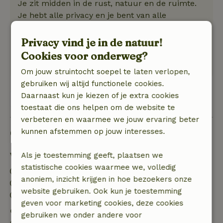
Je zit midden in de rust, natuur en de ruimte.
Je hebt alle privacy en je bent van alle
basisgemakken voorzien. Wij hebben het
ervaren als kamperen, maar dan met iets meer
Privacy vind je in de natuur!
voorzieningen. Wij zijn helemaal tot rust
Cookies voor onderweg?
gekomen!
Om jouw struintocht soepel te laten verlopen,
gebruiken wij altijd functionele cookies.
Daarnaast kun je kiezen of je extra cookies
Bekijk 1 beoordeling
toestaat die ons helpen om de website te
verbeteren en waarmee we jouw ervaring beter
Goed om te weten
kunnen afstemmen op jouw interesses.
Verblijfdetails
Als je toestemming geeft, plaatsen we
statistische cookies waarmee we, volledig
Inchecken: 16:00- 20:00
anoniem, inzicht krijgen in hoe bezoekers onze
Uitchecken: 07:00- 12:00
website gebruiken. Ook kun je toestemming
Contactloos verblijf mogelijk
geven voor marketing cookies, deze cookies
Gratis annuleren binnen 7 dagen
gebruiken we onder andere voor
Gratis annuleren binnen 7 dagen na bevestiging van