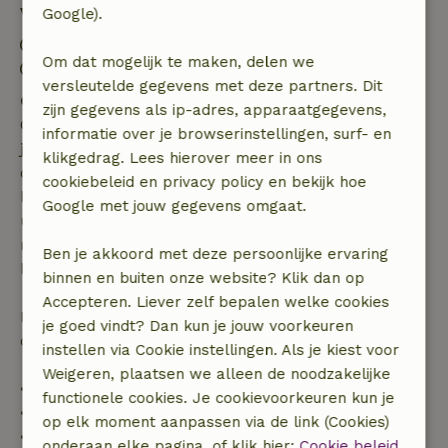
Verblijfdetails
Google).
Inchecken: 15:00- 22:00
Om dat mogelijk te maken, delen we
Uitchecken: 07:00- 10:00
versleutelde gegevens met deze partners. Dit
Gratis annuleren binnen 7 dagen
zijn gegevens als ip-adres, apparaatgegevens,
Gratis annuleren binnen 7 dagen na bevestiging van
informatie over je browserinstellingen, surf- en
je boeking, bij een boekingsaanvraag meer dan 28
klikgedrag. Lees hierover meer in ons
dagen voor aanvang. Bij een boeking met aanvang
cookiebeleid en privacy policy en bekijk hoe
binnen 28 dagen geldt gratis annuleren binnen 24
Google met jouw gegevens omgaat.
uur. Bij annulering binnen gestelde periode heb je
recht op volledige terugbetaling van het
Ben je akkoord met deze persoonlijke ervaring
boekingsbedrag.
binnen en buiten onze website? Klik dan op
Accepteren. Liever zelf bepalen welke cookies
Daarna krijg je een deel van de reissom en 100% van
je goed vindt? Dan kun je jouw voorkeuren
de borg terugbetaald:
instellen via Cookie instellingen. Als je kiest voor
Weigeren, plaatsen we alleen de noodzakelijke
• tot 42 dagen voor aankomst: 70% terugbetaald
functionele cookies. Je cookievoorkeuren kun je
• 42–28 dagen voor aankomst: 40% terugbetaald
op elk moment aanpassen via de link (Cookies)
• 28 dagen tot de aankomstdag: 10% terugbetaald
onderaan elke pagina, of klik hier:
Cookie beleid