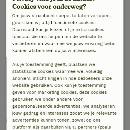
koel door de dikke muren.Airco was dus niet
Cookies voor onderweg?
nodig.Er was ook een ruime tuin bij met
Om jouw struintocht soepel te laten verlopen,
heerlijke ligbedden.Ook een prachtig riviertje
gebruiken wij altijd functionele cookies.
waar je heerlijk in de schaduw kon zitten.Verder
Daarnaast kun je kiezen of je extra cookies
nog een heerlijke hangmat.De eigenaren hebben
toestaat die ons helpen om de website te
ons heerlijk in de watten gelegd! Bij aankomst
verbeteren en waarmee we jouw ervaring beter
boden ze een lekker wijntje aan met wat
kunnen afstemmen op jouw interesses.
stokbrood met kaasjes.In de buurt is een leuk
plaatsje Luzy.Je kunt daar leuk op een terras
Als je toestemming geeft, plaatsen we
zitten en eten.Autun is ook een mooie stad om
statistische cookies waarmee we, volledig
te bezoeken.Kortom wij raden dit natuurhuisje
anoniem, inzicht krijgen in hoe bezoekers onze
echt aan!Ook honden zijn welkom!
website gebruiken. Ook kun je toestemming
geven voor marketing cookies, deze cookies
gebruiken we onder andere voor
Bekijk alle 5 beoordelingen
gepersonaliseerde advertenties. We analyseren
jouw gedrag en interesses zodat we je relevante
Goed om te weten
advertenties kunnen tonen, zowel op ons
platform als daarbuiten via 13 partners (zoals