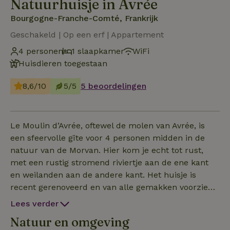
Natuurhuisje in Avrée
Bourgogne-Franche-Comté, Frankrijk
Geschakeld | Op een erf | Appartement
4 personen
1 slaapkamer
WiFi
Huisdieren toegestaan
8,6/10
5/5
5 beoordelingen
Le Moulin d’Avrée, oftewel de molen van Avrée, is
een sfeervolle gîte voor 4 personen midden in de
natuur van de Morvan. Hier kom je echt tot rust,
met een rustig stromend riviertje aan de ene kant
en weilanden aan de andere kant. Het huisje is
recent gerenoveerd en van alle gemakken voorzien,
met behoud van de charme van het oude gebouw.
Lees verder
Er is één slaapkamer met een tweepersoonsbed en
Natuur en omgeving
twee eenpersoonsbedden, een eigen badkamer met