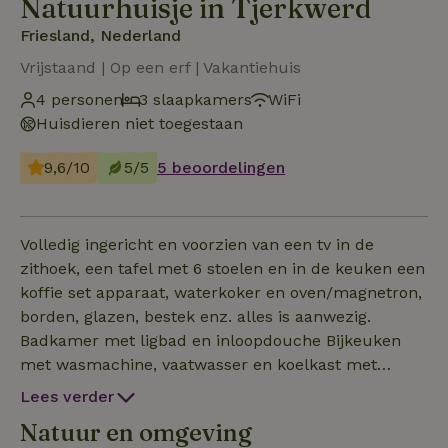
Natuurhuisje in Tjerkwerd
Friesland, Nederland
Vrijstaand | Op een erf | Vakantiehuis
4 personen
3 slaapkamers
WiFi
Huisdieren niet toegestaan
9,6/10
5/5
5 beoordelingen
Volledig ingericht en voorzien van een tv in de
zithoek, een tafel met 6 stoelen en in de keuken een
koffie set apparaat, waterkoker en oven/magnetron,
borden, glazen, bestek enz. alles is aanwezig.
Badkamer met ligbad en inloopdouche Bijkeuken
met wasmachine, vaatwasser en koelkast met
vriezer. Boven 3 slaapkamers. -1x 2-persoonsbed.
Lees verder
-2x 1-persoonsbed. Ook zijn er
Natuur en omgeving
gezelschapsspelletjes, leeslectuur aanwezig.