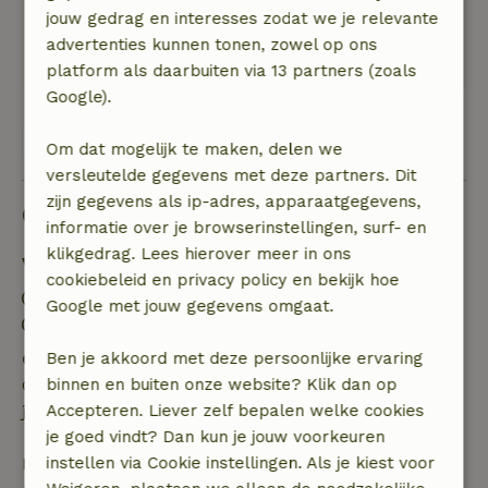
Wat een prachtige omgeving, mooi uitzicht,
jouw gedrag en interesses zodat we je relevante
heerlijk wandelen in de natuur en wat denk je
advertenties kunnen tonen, zowel op ons
van vissen voor je huis, schitterend!
platform als daarbuiten via 13 partners (zoals
Google).
Bekijk alle 5 beoordelingen
Om dat mogelijk te maken, delen we
versleutelde gegevens met deze partners. Dit
zijn gegevens als ip-adres, apparaatgegevens,
Goed om te weten
informatie over je browserinstellingen, surf- en
klikgedrag. Lees hierover meer in ons
Verblijfdetails
cookiebeleid en privacy policy en bekijk hoe
Inchecken: 15:00- 22:00
Google met jouw gegevens omgaat.
Uitchecken: 07:00- 11:00
Gratis annuleren binnen 24 uur
Ben je akkoord met deze persoonlijke ervaring
Gratis annuleren binnen 24 uur na bevestiging van
binnen en buiten onze website? Klik dan op
je boeking.
Accepteren. Liever zelf bepalen welke cookies
je goed vindt? Dan kun je jouw voorkeuren
Bij annulering binnen gestelde periode heb je recht
instellen via Cookie instellingen. Als je kiest voor