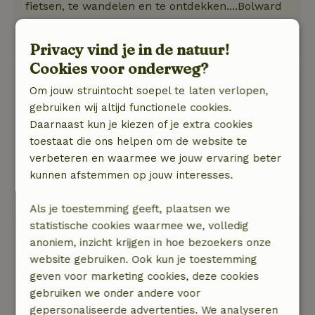
fietsen, te wandelen en te ontdekken....Bolward
ligt op slechts een paar minuutjes fietsen. Maar
dat heb je helemaal niet in de gaten.
Privacy vind je in de natuur!
Cookies voor onderweg?
M
Om jouw struintocht soepel te laten verlopen,
19 augustus 2023
gebruiken wij altijd functionele cookies.
Algemene beoordeling: 9
/10
Daarnaast kun je kiezen of je extra cookies
Was fijn. Van alle gemakken voorzien. Lieve
toestaat die ons helpen om de website te
mensen.
verbeteren en waarmee we jouw ervaring beter
Natuur, rust & ruimte: 5
/5
kunnen afstemmen op jouw interesses.
Veel rust en ruinte, omheinde tuin
Als je toestemming geeft, plaatsen we
statistische cookies waarmee we, volledig
CJ
anoniem, inzicht krijgen in hoe bezoekers onze
11 augustus 2023
website gebruiken. Ook kun je toestemming
Algemene beoordeling: 10
/10
geven voor marketing cookies, deze cookies
Van alle gemakken voorzien en schoon.
gebruiken we onder andere voor
Natuur, rust & ruimte: 5
/5
gepersonaliseerde advertenties. We analyseren