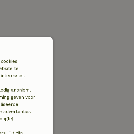
 cookies.
ebsite te
interesses.
ledig anoniem,
mming geven voor
liseerde
e advertenties
oogle).
. Dit zijn