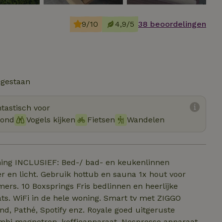
9/10
4,9/5
38 beoordelingen
egestaan
tastisch voor
hond
Vogels kijken
Fietsen
Wandelen
bad- en keukenlinnen
 en licht. Gebruik hottub en sauna 1x hout voor
fy enz. Royale goed uitgeruste
ombi magnetron, koffieapparaat, Nespresso apparaat,