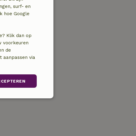
ngen, surf- en
jk hoe Google
e? Klik dan op
uw voorkeuren
en de
nt aanpassen via
CCEPTEREN
Niet-
geclassificeerd