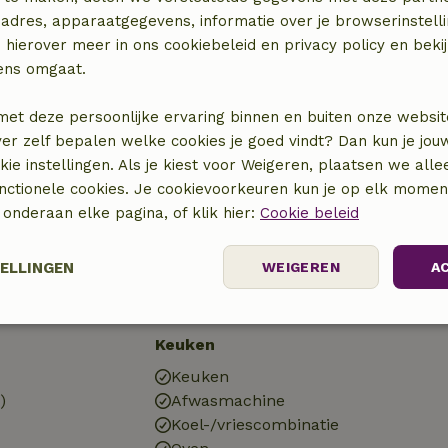
adres, apparaatgegevens, informatie over je browserinstelli
 hierover meer in ons cookiebeleid en privacy policy en beki
x)
ens omgaat.
gen
Buiten
met deze persoonlijke ervaring binnen en buiten onze websit
ver zelf bepalen welke cookies je goed vindt? Dan kun je jo
g (WiFi)
Tuin
okie instellingen. Als je kiest voor Weigeren, plaatsen we alle
Tuin (omheind)
unctionele cookies. Je cookievoorkeuren kun je op elk mome
Tuinmeubilair
) onderaan elke pagina, of klik hier:
Cookie beleid
V)
Terras
Terras (overdekt)
Tuindeuren
TELLINGEN
WEIGEREN
A
Prestatie
Targeting
Functioneel
Keuken
Keuken
)
Afwasmachine
Koel-/vriescombinatie