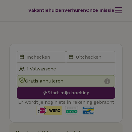
Vakantiehuizen
Verhuren
Onze missie
Gratis annuleren
Start mijn boeking
Er wordt je nog niets in rekening gebracht