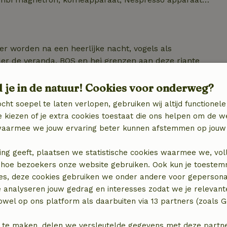
tuin is geheel toegankelijk voor de gasten.
r worden na een heerlijke nacht, vogels als
der de veranda. BOS en hei grenzen aan deze riante
d je in de natuur! Cookies voor onderweg?
cht soepel te laten verlopen, gebruiken wij altijd functionele
 kiezen of je extra cookies toestaat die ons helpen om de w
aarmee we jouw ervaring beter kunnen afstemmen op jouw 
ing geeft, plaatsen we statistische cookies waarmee we, vol
 in hoe bezoekers onze website gebruiken. Ook kun je toeste
es, deze cookies gebruiken we onder andere voor gepersona
Slaapkamer 3
e analyseren jouw gedrag en interesses zodat we je relevant
x)
1-pers. bed (2x)
wel op ons platform als daarbuiten via 13 partners (zoals G
 te maken, delen we versleutelde gegevens met deze partners