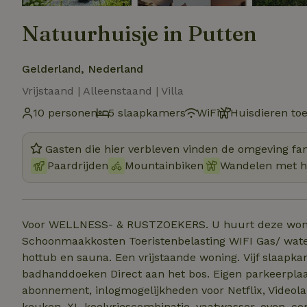
Natuurhuisje in Putten
Gelderland, Nederland
Vrijstaand | Alleenstaand | Villa
10 personen
5 slaapkamers
WiFi
Huisdieren to
Gasten die hier verbleven vinden de omgeving fan
Paardrijden
Mountainbiken
Wandelen met 
Voor WELLNESS- & RUSTZOEKERS. U huurt deze woning INCLUSIEF: Bed-/ 
Schoonmaakkosten Toeristenbelasting WIFI Gas/ water
hottub en sauna. Een vrijstaande woning. Vijf slaapkamers. 10 Boxsprings Fris bedlinnen en heerlijke
badhanddoeken Direct aan het bos. Eigen parkeerplaats. WiFi in de hele woning. Smart tv met ZIGGO
abonnement, inlogmogelijkheden voor Netflix, Videoland, Pathé, Spoti
keuken, XL koelvriescombinatie, vaatwasser, oven, c