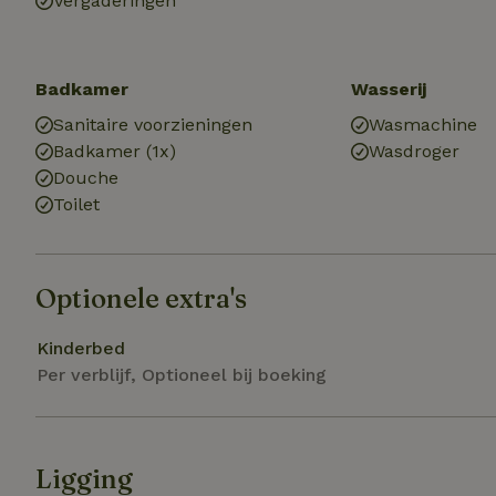
Vergaderingen
Strik
Strikt noodzakelijk
Badkamer
Wasserij
accountbeheer. De w
Sanitaire voorzieningen
Wasmachine
Naam
Badkamer (1x)
Wasdroger
Douche
_tt_enable_cookie
Toilet
CookieScriptCons
Optionele extra's
sqzl_session_id
Kinderbed
Per verblijf, Optioneel bij boeking
_pinterest_ct_ua
Ligging