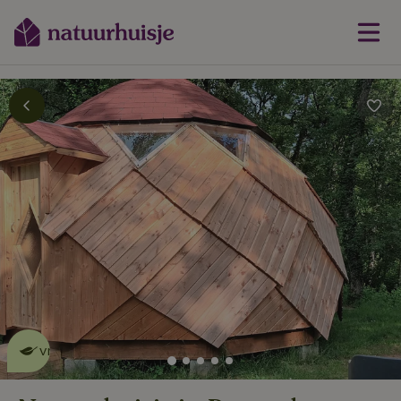
Dit natuurhuisje is eco-
vriendelijk
lees meer