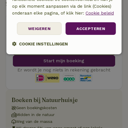
Start mijn boeking
op elk moment aanpassen via de link (Cookies)
onderaan elke pagina, of klik hier:
Cookie beleid
WEIGEREN
ACCEPTEREN
COOKIE INSTELLINGEN
Gratis annuleren
Strikt
Prestatie
Targeting
Start mijn boeking
noodzakelijk
Er wordt je nog niets in rekening gebracht
Functioneel
Niet-geclassificeerd
Boeken bij Natuurhuisje
Geen boekingskosten
Midden in de natuur
Weg van de massa
Strikt noodzakelijk
Prestatie
Targeting
Wij dragen 5% van onze omzet af aan lokale