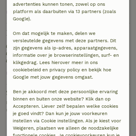
advertenties kunnen tonen, zowel op ons
platform als daarbuiten via 13 partners (zoals
Bekijk alles
Google).
Duurzaamheid
Om dat mogelijk te maken, delen we
versleutelde gegevens met deze partners. Dit
Energie label: Uitgesloten
zijn gegevens als ip-adres, apparaatgegevens,
Natuurlijke isolatiematerialen
informatie over je browserinstellingen, surf- en
Gebouwd met natuurlijke bouwmaterialen
klikgedrag. Lees hierover meer in ons
cookiebeleid en privacy policy en bekijk hoe
Bekijk alles
Google met jouw gegevens omgaat.
Stel een vraag
Ben je akkoord met deze persoonlijke ervaring
binnen en buiten onze website? Klik dan op
Neem contact op met de verhuurder van het
Accepteren. Liever zelf bepalen welke cookies
natuurhuisje
je goed vindt? Dan kun je jouw voorkeuren
instellen via Cookie instellingen. Als je kiest voor
Stuur een bericht
Weigeren, plaatsen we alleen de noodzakelijke
functionele cookies. Je cookievoorkeuren kun je