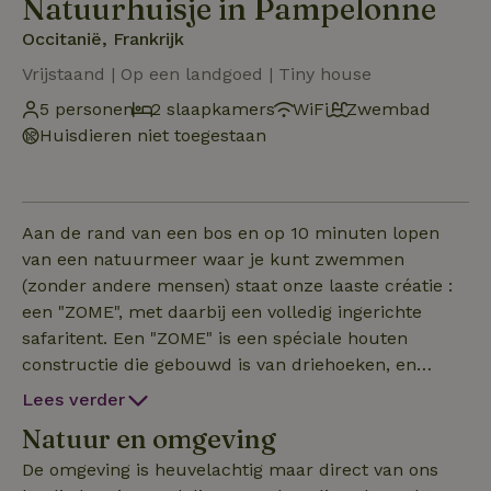
Natuurhuisje in Pampelonne
Occitanië, Frankrijk
Vrijstaand | Op een landgoed | Tiny house
5 personen
2 slaapkamers
WiFi
Zwembad
Huisdieren niet toegestaan
Aan de rand van een bos en op 10 minuten lopen
van een natuurmeer waar je kunt zwemmen
(zonder andere mensen) staat onze laaste créatie :
een "ZOME", met daarbij een volledig ingerichte
safaritent. Een "ZOME" is een spéciale houten
constructie die gebouwd is van driehoeken, en
hierdoor een spéciaal effect geeft. Vanuit de Zome
Lees verder
kun je de sterren zien en de sfeer is heel
Natuur en omgeving
rustgevend. 'Deze plek is iedeaal om tot rust te
komen en van de natuur te genieten, met z'n tweën
De omgeving is heuvelachtig maar direct van ons