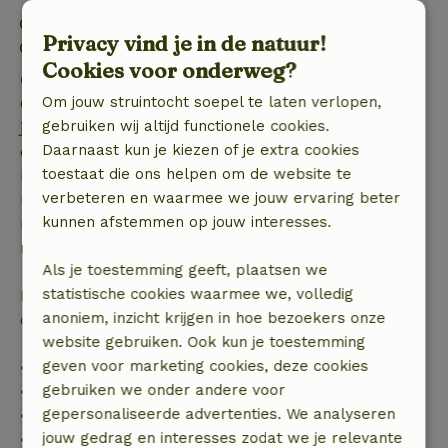
Inchecken: 15:00- 22:00
Privacy vind je in de natuur!
Uitchecken: 07:00- 12:00
Cookies voor onderweg?
Gratis annuleren binnen 7 dagen
Om jouw struintocht soepel te laten verlopen,
Gratis annuleren binnen 7 dagen na bevestiging van
gebruiken wij altijd functionele cookies.
je boeking, bij een boekingsaanvraag meer dan 28
Daarnaast kun je kiezen of je extra cookies
dagen voor aanvang. Bij een boeking met aanvang
toestaat die ons helpen om de website te
binnen 28 dagen geldt gratis annuleren binnen 24
verbeteren en waarmee we jouw ervaring beter
uur. Bij annulering binnen gestelde periode heb je
kunnen afstemmen op jouw interesses.
recht op volledige terugbetaling van het
boekingsbedrag.
Als je toestemming geeft, plaatsen we
statistische cookies waarmee we, volledig
Daarna krijg je een deel van de reissom en 100% van
anoniem, inzicht krijgen in hoe bezoekers onze
de borg terugbetaald:
website gebruiken. Ook kun je toestemming
geven voor marketing cookies, deze cookies
• tot 42 dagen voor aankomst: 70% terugbetaald
gebruiken we onder andere voor
• 42–28 dagen voor aankomst: 40% terugbetaald
gepersonaliseerde advertenties. We analyseren
• 28 dagen tot de aankomstdag: 10% terugbetaald
jouw gedrag en interesses zodat we je relevante
• op de aankomstdag of later: geen terugbetaling