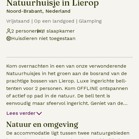
Natuurhuisje in Lierop
Noord-Brabant, Nederland
Vrijstaand | Op een landgoed | Glamping
2 personen
1 slaapkamer
Huisdieren niet toegestaan
Kom overnachten in een van onze verwonderende
Natuurhuisjes in het groen aan de bosrand van de
prachtige bossen van Lierop. Luxe ingerichte bell-
tenten voor 2 personen. Kom OFFLINE ontspannen
of actief op pad in de natuur. De bell tent is
eenvoudig maar sfeervol ingericht. Geniet van de
rust vanaf je eigen veranda of kom samen met
Lees verder
anderen bijeen bij het kampvuur bij onze
Natuur en omgeving
stretchtent. Voor liefhebbers van outdoor genot
biedt onze gezellige buitenplek de perfecte
De accommodatie ligt tussen twee natuurgebieden