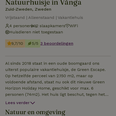
Natuurhuisje in Vånga
Zuid-Zweden, Zweden
Vrijstaand | Alleenstaand | Vakantiehuis
4 personen
2 slaapkamers
WiFi
Huisdieren niet toegestaan
9,7/10
5/5
3 beoordelingen
Al sinds 2018 staat in een oude boomgaard ons
uiterst populaire vakantiehuisje, de Green Escape.
Op hetzelfde perceel van 2.150 m2, maar op
voldoende afstand, staat nu ook dit nieuwe Green
Horizon Holiday Home, geschikt voor max. 6
personen (74m2). Het huis ligt beschut, tegen het
bos aan, en biedt 2 prachtige, zonnige terrassen. De
Lees verder
keuken is ingericht met een afwasmachine, oven,
Natuur en omgeving
etc. De bouw van het huis werd afgerond in juni