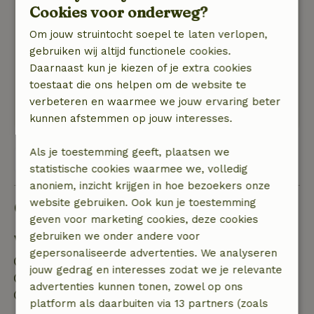
dan waard om deze inieke plek te bereiken.
Cookies voor onderweg?
Mooie terassen rond de woning en een werkelijk
Om jouw struintocht soepel te laten verlopen,
fabelachtig uitzicht over een meer.
gebruiken wij altijd functionele cookies.
Heel fijn contact met de eigenaars Roel en
Daarnaast kun je kiezen of je extra cookies
Liesbeth. Goede info en snelle reactie op vragen.
toestaat die ons helpen om de website te
Natuur, rust & ruimte: 5
/5
verbeteren en waarmee we jouw ervaring beter
Mooi huis midden in de natuur. Optimale rust
kunnen afstemmen op jouw interesses.
Als je toestemming geeft, plaatsen we
Bekijk alle 3 beoordelingen
statistische cookies waarmee we, volledig
anoniem, inzicht krijgen in hoe bezoekers onze
website gebruiken. Ook kun je toestemming
Goed om te weten
geven voor marketing cookies, deze cookies
gebruiken we onder andere voor
Verblijfdetails
gepersonaliseerde advertenties. We analyseren
Inchecken: 15:00- 23:00
jouw gedrag en interesses zodat we je relevante
Uitchecken: 06:00- 11:00
advertenties kunnen tonen, zowel op ons
Contactloos verblijf mogelijk
platform als daarbuiten via 13 partners (zoals