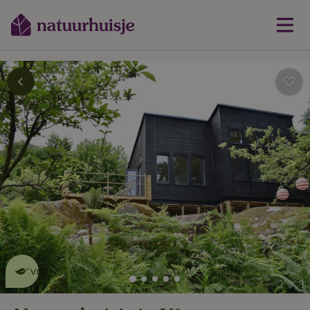
Dit natuurhuisje is eco-
vriendelijk
lees meer