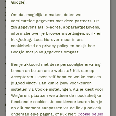
Gratis annuleren binnen 7 dagen
Google).
Gratis annuleren binnen 7 dagen na bevestiging van
je boeking, bij een boekingsaanvraag meer dan 28
Om dat mogelijk te maken, delen we
dagen voor aanvang. Bij een boeking met aanvang
versleutelde gegevens met deze partners. Dit
binnen 28 dagen geldt gratis annuleren binnen 24
zijn gegevens als ip-adres, apparaatgegevens,
uur. Bij annulering binnen gestelde periode heb je
informatie over je browserinstellingen, surf- en
recht op volledige terugbetaling van het
klikgedrag. Lees hierover meer in ons
boekingsbedrag.
cookiebeleid en privacy policy en bekijk hoe
Google met jouw gegevens omgaat.
Daarna krijg je een deel van de reissom en 100% van
de borg terugbetaald:
Ben je akkoord met deze persoonlijke ervaring
binnen en buiten onze website? Klik dan op
• tot 42 dagen voor aankomst: 70% terugbetaald
Accepteren. Liever zelf bepalen welke cookies
• 42–28 dagen voor aankomst: 40% terugbetaald
je goed vindt? Dan kun je jouw voorkeuren
• 28 dagen tot de aankomstdag: 10% terugbetaald
instellen via Cookie instellingen. Als je kiest voor
• op de aankomstdag of later: geen terugbetaling
Weigeren, plaatsen we alleen de noodzakelijke
functionele cookies. Je cookievoorkeuren kun je
Borg
op elk moment aanpassen via de link (Cookies)
Een borg van € 100,00 is van toepassing. Je wordt
onderaan elke pagina, of klik hier:
Cookie beleid