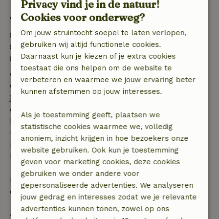
Privacy vind je in de natuur!
Cookies voor onderweg?
Verblijfdetails
Om jouw struintocht soepel te laten verlopen,
Inchecken: 15:00- 22:00
gebruiken wij altijd functionele cookies.
Uitchecken: 07:00- 11:00
Daarnaast kun je kiezen of je extra cookies
Contactloos verblijf mogelijk
toestaat die ons helpen om de website te
Gratis annuleren binnen 7 dagen
verbeteren en waarmee we jouw ervaring beter
Gratis annuleren binnen 7 dagen na bevestiging van
kunnen afstemmen op jouw interesses.
je boeking, bij een boekingsaanvraag meer dan 28
dagen voor aanvang. Bij een boeking met aanvang
Als je toestemming geeft, plaatsen we
binnen 28 dagen geldt gratis annuleren binnen 24
statistische cookies waarmee we, volledig
uur. Bij annulering binnen gestelde periode heb je
anoniem, inzicht krijgen in hoe bezoekers onze
recht op volledige terugbetaling van het
website gebruiken. Ook kun je toestemming
boekingsbedrag.
geven voor marketing cookies, deze cookies
gebruiken we onder andere voor
Daarna krijg je een deel van de reissom en 100% van
gepersonaliseerde advertenties. We analyseren
de borg terugbetaald:
jouw gedrag en interesses zodat we je relevante
advertenties kunnen tonen, zowel op ons
• tot 42 dagen voor aankomst: 70% terugbetaald