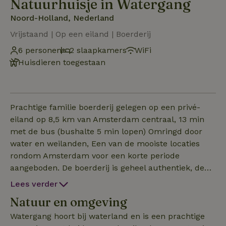
Natuurhuisje in Watergang
Noord-Holland, Nederland
Vrijstaand | Op een eiland | Boerderij
6 personen
2 slaapkamers
WiFi
Huisdieren toegestaan
Prachtige familie boerderij gelegen op een privé-
eiland op 8,5 km van Amsterdam centraal, 13 min
met de bus (bushalte 5 min lopen) Omringd door
water en weilanden, Een van de mooiste locaties
rondom Amsterdam voor een korte periode
aangeboden. De boerderij is geheel authentiek, de
inrichting dateert uit de jaren 70. Matrassen,
Lees verder
beddengoed, alle apparatuur is nieuw, Er is een chill
Natuur en omgeving
ruimte met een ping-pong tafel een loungebank en
een speeltent voor de kleintjes. Tevens is er een
Watergang hoort bij waterland en is een prachtige