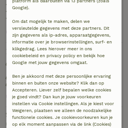
platform als daarbuiten via 13 partners (zoals
• 42–28 dagen voor aankomst: 40% terugbetaald
Google).
• 28 dagen tot de aankomstdag: 10% terugbetaald
• op de aankomstdag of later: geen terugbetaling
Om dat mogelijk te maken, delen we
versleutelde gegevens met deze partners. Dit
Bekijk alles
zijn gegevens als ip-adres, apparaatgegevens,
informatie over je browserinstellingen, surf- en
klikgedrag. Lees hierover meer in ons
Duurzaamheid
cookiebeleid en privacy policy en bekijk hoe
Google met jouw gegevens omgaat.
Off grid of voorzien van 100% hernieuwbare
energie
Ben je akkoord met deze persoonlijke ervaring
Natuurlijke isolatiematerialen
binnen en buiten onze website? Klik dan op
Gebouwd met natuurlijke bouwmaterialen
Accepteren. Liever zelf bepalen welke cookies
Bekijk alles
je goed vindt? Dan kun je jouw voorkeuren
instellen via Cookie instellingen. Als je kiest voor
Weigeren, plaatsen we alleen de noodzakelijke
Stel een vraag
functionele cookies. Je cookievoorkeuren kun je
Neem contact op met de verhuurder van het
op elk moment aanpassen via de link (Cookies)