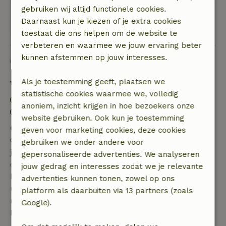
gebruiken wij altijd functionele cookies.
Daarnaast kun je kiezen of je extra cookies
Bekijk alle 2 beoordelingen
toestaat die ons helpen om de website te
verbeteren en waarmee we jouw ervaring beter
kunnen afstemmen op jouw interesses.
Goed om te weten
Als je toestemming geeft, plaatsen we
Verblijfdetails
statistische cookies waarmee we, volledig
Inchecken: 15:00- 20:00
anoniem, inzicht krijgen in hoe bezoekers onze
Uitchecken: 08:00- 11:00
website gebruiken. Ook kun je toestemming
Gratis annuleren binnen 7 dagen
geven voor marketing cookies, deze cookies
Gratis annuleren binnen 7 dagen na bevestiging van
gebruiken we onder andere voor
je boeking, bij een boekingsaanvraag meer dan 28
gepersonaliseerde advertenties. We analyseren
dagen voor aanvang. Bij een boeking met aanvang
jouw gedrag en interesses zodat we je relevante
binnen 28 dagen geldt gratis annuleren binnen 24
advertenties kunnen tonen, zowel op ons
uur. Bij annulering binnen gestelde periode heb je
platform als daarbuiten via 13 partners (zoals
recht op volledige terugbetaling van het
Google).
boekingsbedrag.