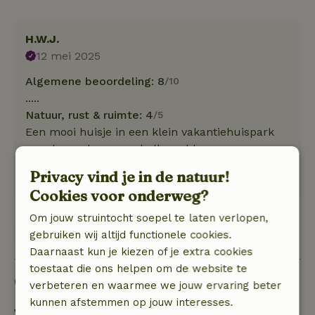
H.W.J.
12 mei 2025
Algemene beoordeling: 8
/10
.....
Natuur, rust & ruimte: 4
/5
Een mooi huisje in een klein vakantiehuispark
aan de rand van een bollenveld.
Mooie uitvalbasis voor fietstochten door dit mooi
Privacy vind je in de natuur!
gebied.
Cookies voor onderweg?
Om jouw struintocht soepel te laten verlopen,
Bekijk 1 beoordeling
gebruiken wij altijd functionele cookies.
Daarnaast kun je kiezen of je extra cookies
toestaat die ons helpen om de website te
Goed om te weten
verbeteren en waarmee we jouw ervaring beter
kunnen afstemmen op jouw interesses.
Verblijfdetails