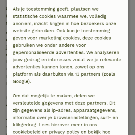
Inchecken: 15:00- 22:00
Als je toestemming geeft, plaatsen we
Uitchecken: 07:00- 10:00
statistische cookies waarmee we, volledig
Contactloos verblijf mogelijk
anoniem, inzicht krijgen in hoe bezoekers onze
website gebruiken. Ook kun je toestemming
Gratis annuleren binnen 7 dagen
geven voor marketing cookies, deze cookies
Gratis annuleren binnen 7 dagen na bevestiging van
gebruiken we onder andere voor
je boeking, bij een boekingsaanvraag meer dan 28
gepersonaliseerde advertenties. We analyseren
dagen voor aanvang. Bij een boeking met aanvang
jouw gedrag en interesses zodat we je relevante
binnen 28 dagen geldt gratis annuleren binnen 24
advertenties kunnen tonen, zowel op ons
uur. Bij annulering binnen gestelde periode heb je
platform als daarbuiten via 13 partners (zoals
recht op volledige terugbetaling van het
Google).
boekingsbedrag.
Om dat mogelijk te maken, delen we
Daarna krijg je een deel van de reissom en 100% van
versleutelde gegevens met deze partners. Dit
de borg terugbetaald:
zijn gegevens als ip-adres, apparaatgegevens,
informatie over je browserinstellingen, surf- en
• tot 42 dagen voor aankomst: 70% terugbetaald
klikgedrag. Lees hierover meer in ons
• 42–28 dagen voor aankomst: 40% terugbetaald
cookiebeleid en privacy policy en bekijk hoe
• 28 dagen tot de aankomstdag: 10% terugbetaald