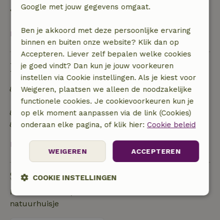
Google met jouw gegevens omgaat.
• op de aankomstdag of later: geen terugbetaling
Ben je akkoord met deze persoonlijke ervaring
Bekijk alles
binnen en buiten onze website? Klik dan op
Accepteren. Liever zelf bepalen welke cookies
Duurzaamheid
je goed vindt? Dan kun je jouw voorkeuren
instellen via Cookie instellingen. Als je kiest voor
Afval scheiden (glas, papier, plastic,
Weigeren, plaatsen we alleen de noodzakelijke
voedselafval/biologisch)
functionele cookies. Je cookievoorkeuren kun je
Geen plastic voor eenmalig gebruik
op elk moment aanpassen via de link (Cookies)
Geen plastic (water)flessen voor eenmalig gebruik
onderaan elke pagina, of klik hier:
Cookie beleid
Bekijk alles
WEIGEREN
ACCEPTEREN
Stel een vraag
COOKIE INSTELLINGEN
Neem contact op met de verhuurder van het
Strikt
Prestatie
Targeting
natuurhuisje
noodzakelijk