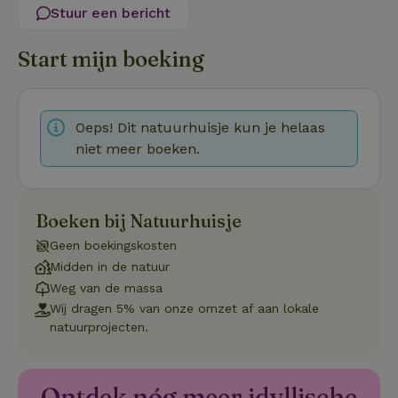
Stuur een bericht
Functioneel
Niet-geclassificeerd
Start mijn boeking
Oeps! Dit natuurhuisje kun je helaas
niet meer boeken.
Strikt noodzakelijk
Prestatie
Targeting
Functioneel
Niet-geclassificeerd
Boeken bij Natuurhuisje
Strikt noodzakelijke cookies maken de kernfunctionaliteiten
van de website mogelijk, zoals gebruikersaanmelding en
Geen boekingskosten
accountbeheer. De website kan niet goed worden gebruikt
Midden in de natuur
zonder de strikt noodzakelijke cookies.
Weg van de massa
Aanbieder
/
Naam
Vervaldatum
Omschrij
Wij dragen 5% van onze omzet af aan lokale
Domein
natuurprojecten.
_tt_enable_cookie
.natuurhuisje.nl
2 maanden
Deze coo
4 weken
gebruikt
voorkeur
gebruike
betrekkin
Ontdek nóg meer idyllische