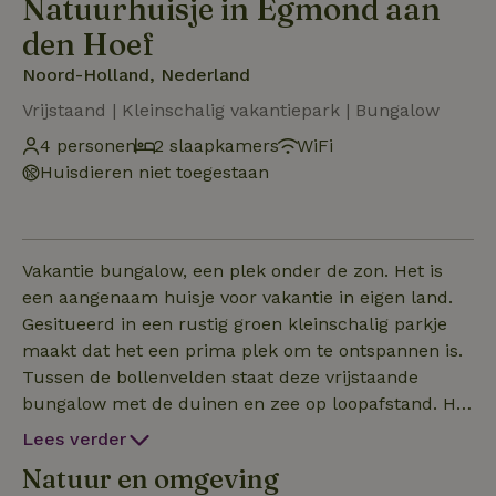
Natuurhuisje in Egmond aan
den Hoef
Noord-Holland, Nederland
Vrijstaand | Kleinschalig vakantiepark | Bungalow
4 personen
2 slaapkamers
WiFi
Huisdieren niet toegestaan
Vakantie bungalow, een plek onder de zon. Het is
een aangenaam huisje voor vakantie in eigen land.
Gesitueerd in een rustig groen kleinschalig parkje
maakt dat het een prima plek om te ontspannen is.
Tussen de bollenvelden staat deze vrijstaande
bungalow met de duinen en zee op loopafstand. Het
pittoreske Egmond en Bergen zijn op loop en fiets
Lees verder
afstand. Met een eigen parkeerplek in de tuin,
Natuur en omgeving
omringd door groene hagen, gras en