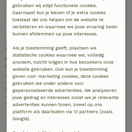
gebruiken wij altijd functionele cookies.
Daarnaast kun je kiezen of je extra cookies
toestaat die ons helpen om de website te
verbeteren en waarmee we jouw ervaring beter
kunnen afstemmen op jouw interesses.
Goed om te weten
Als je toestemming geeft, plaatsen we
Verblijfdetails
statistische cookies waarmee we, volledig
Inchecken: 14:00- 22:00
anoniem, inzicht krijgen in hoe bezoekers onze
Uitchecken: 06:00- 12:00
website gebruiken. Ook kun je toestemming
Gratis annuleren binnen 7 dagen
geven voor marketing cookies, deze cookies
Gratis annuleren binnen 7 dagen na bevestiging van
gebruiken we onder andere voor
je boeking, bij een boekingsaanvraag meer dan 28
gepersonaliseerde advertenties. We analyseren
dagen voor aanvang. Bij een boeking met aanvang
jouw gedrag en interesses zodat we je relevante
binnen 28 dagen geldt gratis annuleren binnen 24
advertenties kunnen tonen, zowel op ons
uur. Bij annulering binnen gestelde periode heb je
platform als daarbuiten via 13 partners (zoals
recht op volledige terugbetaling van het
Google).
boekingsbedrag.