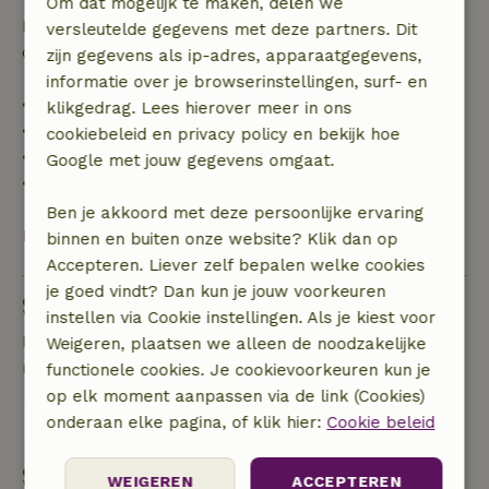
Om dat mogelijk te maken, delen we
Daarna krijg je een deel van de reissom en 100% van
versleutelde gegevens met deze partners. Dit
de borg terugbetaald:
zijn gegevens als ip-adres, apparaatgegevens,
informatie over je browserinstellingen, surf- en
• tot 42 dagen voor aankomst: 70% terugbetaald
klikgedrag. Lees hierover meer in ons
• 42–28 dagen voor aankomst: 40% terugbetaald
cookiebeleid en privacy policy en bekijk hoe
• 28 dagen tot de aankomstdag: 10% terugbetaald
Google met jouw gegevens omgaat.
• op de aankomstdag of later: geen terugbetaling
Ben je akkoord met deze persoonlijke ervaring
Bekijk alles
binnen en buiten onze website? Klik dan op
Accepteren. Liever zelf bepalen welke cookies
je goed vindt? Dan kun je jouw voorkeuren
Stel een vraag
instellen via Cookie instellingen. Als je kiest voor
Neem contact op met de verhuurder van het
Weigeren, plaatsen we alleen de noodzakelijke
natuurhuisje
functionele cookies. Je cookievoorkeuren kun je
op elk moment aanpassen via de link (Cookies)
Stuur een bericht
onderaan elke pagina, of klik hier:
Cookie beleid
Start mijn boeking
WEIGEREN
ACCEPTEREN