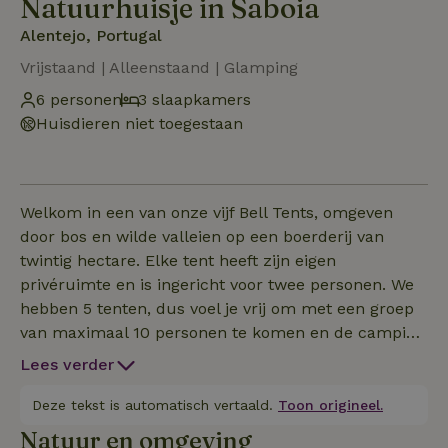
Natuurhuisje in Saboia
Alentejo, Portugal
Vrijstaand | Alleenstaand | Glamping
6 personen
3 slaapkamers
Huisdieren niet toegestaan
Welkom in een van onze vijf Bell Tents, omgeven
door bos en wilde valleien op een boerderij van
twintig hectare. Elke tent heeft zijn eigen
privéruimte en is ingericht voor twee personen. We
hebben 5 tenten, dus voel je vrij om met een groep
van maximaal 10 personen te komen en de camping
je eigen te maken ;) maar neem contact met ons op
Lees verder
om de beschikbaarheid te controleren! We bieden
een prachtig houten platform voor je yoga-,
Deze tekst is automatisch vertaald.
Toon origineel.
meditatie- of leessessies, een meertje om in te
Natuur en omgeving