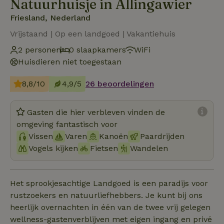
Natuurhuisje in Allingawier
Friesland, Nederland
Vrijstaand | Op een landgoed | Vakantiehuis
2 personen
0 slaapkamers
WiFi
Huisdieren niet toegestaan
8,8/10
4,9/5
26 beoordelingen
Gasten die hier verbleven vinden de
omgeving fantastisch voor
Vissen
Varen
Kanoën
Paardrijden
Vogels kijken
Fietsen
Wandelen
Het sprookjesachtige Landgoed is een paradijs voor
rustzoekers en natuurliefhebbers. Je kunt bij ons
heerlijk overnachten in één van de twee vrij gelegen
wellness-gastenverblijven met eigen ingang en privé