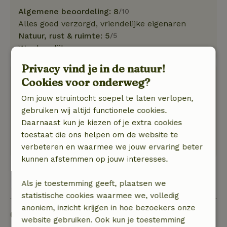
Algemene beoordeling: 8
/10
Alles goed verzorgd, vriendelijke eigenaren
Natuur, rust & ruimte: 5
/5
Was heerlijk
Privacy vind je in de natuur!
J.F.
Cookies voor onderweg?
4 mei 2026
Om jouw struintocht soepel te laten verlopen,
Algemene beoordeling: 9
/10
gebruiken wij altijd functionele cookies.
Fantastisch plekje om tot rust te komen
Daarnaast kun je kiezen of je extra cookies
Natuur, rust & ruimte: 5
/5
toestaat die ons helpen om de website te
Heerlijk rustig
verbeteren en waarmee we jouw ervaring beter
kunnen afstemmen op jouw interesses.
Bekijk alle 26 beoordelingen
Als je toestemming geeft, plaatsen we
statistische cookies waarmee we, volledig
anoniem, inzicht krijgen in hoe bezoekers onze
Goed om te weten
website gebruiken. Ook kun je toestemming