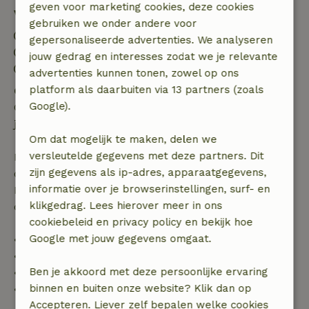
geven voor marketing cookies, deze cookies
Verblijfdetails
gebruiken we onder andere voor
Inchecken: 15:00- 18:00
gepersonaliseerde advertenties. We analyseren
Uitchecken: 07:00- 10:30
jouw gedrag en interesses zodat we je relevante
Contactloos verblijf mogelijk
advertenties kunnen tonen, zowel op ons
platform als daarbuiten via 13 partners (zoals
Gratis annuleren binnen 24 uur
Google).
Gratis annuleren binnen 24 uur na bevestiging van
je boeking.
Om dat mogelijk te maken, delen we
versleutelde gegevens met deze partners. Dit
Bij annulering binnen gestelde periode heb je recht
zijn gegevens als ip-adres, apparaatgegevens,
op volledige terugbetaling van het boekingsbedrag.
informatie over je browserinstellingen, surf- en
Daarna krijg je een deel van de reissom en 100% van
klikgedrag. Lees hierover meer in ons
de borg terugbetaald:
cookiebeleid en privacy policy en bekijk hoe
Google met jouw gegevens omgaat.
• tot 42 dagen voor aankomst: 70% terugbetaald
• 42–28 dagen voor aankomst: 40% terugbetaald
Ben je akkoord met deze persoonlijke ervaring
• 28 dagen tot de aankomstdag: 10% terugbetaald
binnen en buiten onze website? Klik dan op
• op de aankomstdag of later: geen terugbetaling
Accepteren. Liever zelf bepalen welke cookies