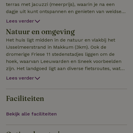
terras met jacuzzi (meerprijs), waarin je na een
dagje uit kunt ontspannen en genieten van weidse
blikken over het Friese landschap. Onze
Lees verder
gastenverblijven beschikken over een rustiek
Natuur en omgeving
ingerichte woon/slaapkamer (heerlijk 2 persoons
boxspring) met royale zithoek, eigen badkamer met
Het huis ligt midden in de natuur en vlakbij het
wastafel, regendouche en toilet, eethoek, tv,
IJsselmeerstrand in Makkum (3km). Ook de
internet, keuken inclusief koelkast,
dromerige Friese 11 stedenstadjes liggen om de
combimagnetron, 4-pitsfornuis, vaatwasser,
hoek, waarvan Leeuwarden en Sneek voorbeelden
waterkoker en nespresso koffiezetapparaat. Prijs is
zijn. Het landgoed ligt aan diverse fietsroutes, wat
inclusief bed opmaak, handdoeken en badjassen.
dit gebied ook een paradijs maakt voor wandelaars.
Lees verder
Eventueel bij te boeken - Jacuzzi € 40,00 per
boeking. Vanaf 2027 € 50,00 per boeking -
Fietsverhuur (niet elektrisch) 10,00 euro per
Faciliteiten
persoon per dag. Vanaf 2027 € 15,00 pp per dag.
Bekijk alle faciliteiten