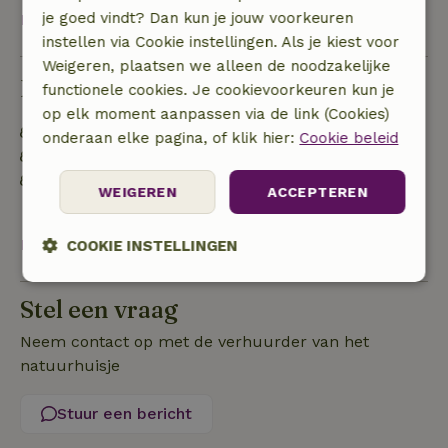
je goed vindt? Dan kun je jouw voorkeuren
Bekijk alles
instellen via Cookie instellingen. Als je kiest voor
Weigeren, plaatsen we alleen de noodzakelijke
Duurzaamheid
functionele cookies. Je cookievoorkeuren kun je
op elk moment aanpassen via de link (Cookies)
Natuurlijke isolatiematerialen
onderaan elke pagina, of klik hier:
Cookie beleid
Gebouwd met natuurlijke bouwmaterialen
Afval scheiden (glas, papier, plastic,
WEIGEREN
ACCEPTEREN
voedselafval/biologisch)
Bekijk alles
COOKIE INSTELLINGEN
Strikt
Prestatie
Targeting
Stel een vraag
noodzakelijk
Neem contact op met de verhuurder van het
natuurhuisje
Functioneel
Niet-geclassificeerd
Stuur een bericht