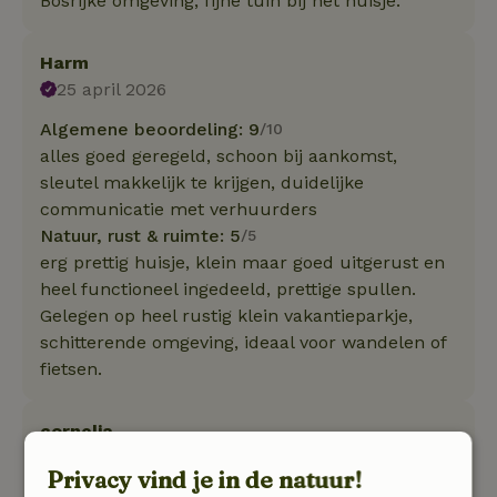
Bosrijke omgeving, fijne tuin bij het huisje.
Harm
25 april 2026
Algemene beoordeling: 9
/10
alles goed geregeld, schoon bij aankomst,
sleutel makkelijk te krijgen, duidelijke
communicatie met verhuurders
Natuur, rust & ruimte: 5
/5
erg prettig huisje, klein maar goed uitgerust en
heel functioneel ingedeeld, prettige spullen.
Gelegen op heel rustig klein vakantieparkje,
schitterende omgeving, ideaal voor wandelen of
fietsen.
cornelia
26 december 2025
Privacy vind je in de natuur!