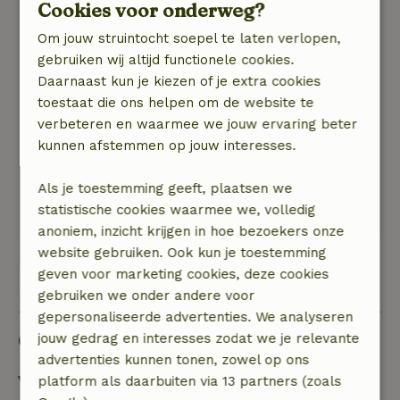
Algemene beoordeling: 9
/10
Cookies voor onderweg?
Het huis is goed verzorgd en met smaak
Om jouw struintocht soepel te laten verlopen,
ingericht. Er ontbreekt niets, er is alles wat je
gebruiken wij altijd functionele cookies.
voor een heerlijke week vakantie nodig hebt. Wij
Daarnaast kun je kiezen of je extra cookies
hadden heel prettig contact met de eigenaar.
toestaat die ons helpen om de website te
Natuur, rust & ruimte: 5
/5
verbeteren en waarmee we jouw ervaring beter
wij hebben een week genoten van het
kunnen afstemmen op jouw interesses.
zorgvuldig ingerichte huisje op een rustig park.
Vanuit het huisje loop je zo het bos in. Elke
Als je toestemming geeft, plaatsen we
ochtend hebben wij genoten van een heerlijke
statistische cookies waarmee we, volledig
wandeling in het bos.
anoniem, inzicht krijgen in hoe bezoekers onze
website gebruiken. Ook kun je toestemming
geven voor marketing cookies, deze cookies
Bekijk alle 15 beoordelingen
gebruiken we onder andere voor
gepersonaliseerde advertenties. We analyseren
Goed om te weten
jouw gedrag en interesses zodat we je relevante
advertenties kunnen tonen, zowel op ons
Verblijfdetails
platform als daarbuiten via 13 partners (zoals