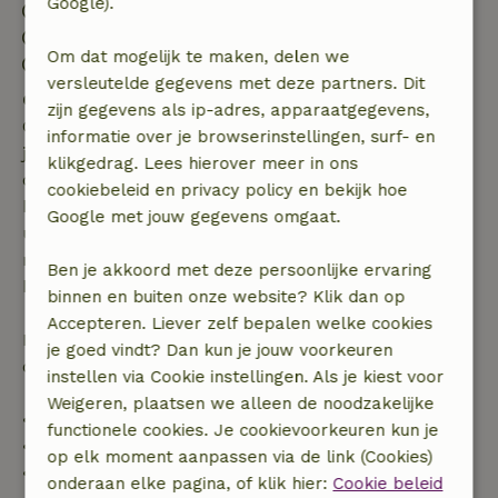
Google).
Inchecken: 15:00- 20:00
Uitchecken: 07:00- 10:00
Om dat mogelijk te maken, delen we
Contactloos verblijf mogelijk
versleutelde gegevens met deze partners. Dit
Gratis annuleren binnen 7 dagen
zijn gegevens als ip-adres, apparaatgegevens,
Gratis annuleren binnen 7 dagen na bevestiging van
informatie over je browserinstellingen, surf- en
je boeking, bij een boekingsaanvraag meer dan 28
klikgedrag. Lees hierover meer in ons
dagen voor aanvang. Bij een boeking met aanvang
cookiebeleid en privacy policy en bekijk hoe
binnen 28 dagen geldt gratis annuleren binnen 24
Google met jouw gegevens omgaat.
uur. Bij annulering binnen gestelde periode heb je
recht op volledige terugbetaling van het
Ben je akkoord met deze persoonlijke ervaring
boekingsbedrag.
binnen en buiten onze website? Klik dan op
Accepteren. Liever zelf bepalen welke cookies
Daarna krijg je een deel van de reissom en 100% van
je goed vindt? Dan kun je jouw voorkeuren
de borg terugbetaald:
instellen via Cookie instellingen. Als je kiest voor
Weigeren, plaatsen we alleen de noodzakelijke
• tot 42 dagen voor aankomst: 70% terugbetaald
functionele cookies. Je cookievoorkeuren kun je
• 42–28 dagen voor aankomst: 40% terugbetaald
op elk moment aanpassen via de link (Cookies)
• 28 dagen tot de aankomstdag: 10% terugbetaald
onderaan elke pagina, of klik hier:
Cookie beleid