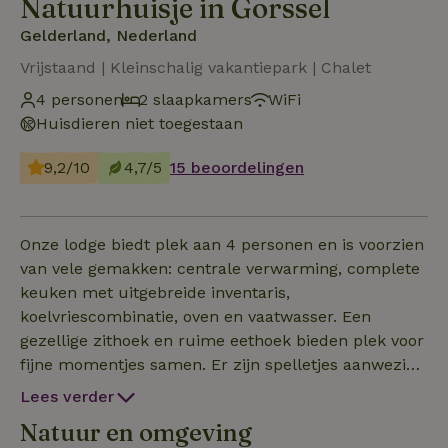
Natuurhuisje in Gorssel
Gelderland, Nederland
Vrijstaand | Kleinschalig vakantiepark | Chalet
4 personen
2 slaapkamers
WiFi
Huisdieren niet toegestaan
9,2/10
4,7/5
15 beoordelingen
Onze lodge biedt plek aan 4 personen en is voorzien
van vele gemakken: centrale verwarming, complete
keuken met uitgebreide inventaris,
koelvriescombinatie, oven en vaatwasser. Een
gezellige zithoek en ruime eethoek bieden plek voor
fijne momentjes samen. Er zijn spelletjes aanwezig
en er kan tv gekeken worden via de smart-televisie.
Lees verder
Wifi is kosteloos beschikbaar. Via de openslaande
Natuur en omgeving
deuren ervaar je vanuit de lodge een heerlijke