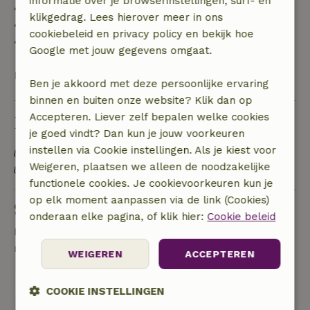
informatie over je browserinstellingen, surf- en
• 42–28 dagen voor aankomst: 40% terugbetaald
klikgedrag. Lees hierover meer in ons
• 28 dagen tot de aankomstdag: 10% terugbetaald
cookiebeleid en privacy policy en bekijk hoe
• op de aankomstdag of later: geen terugbetaling
Google met jouw gegevens omgaat.
Bekijk alles
Ben je akkoord met deze persoonlijke ervaring
binnen en buiten onze website? Klik dan op
Accepteren. Liever zelf bepalen welke cookies
Duurzaamheid
je goed vindt? Dan kun je jouw voorkeuren
instellen via Cookie instellingen. Als je kiest voor
Natuurlijke isolatiematerialen
Weigeren, plaatsen we alleen de noodzakelijke
OV gelegenheid op maximaal 1 kilometer
functionele cookies. Je cookievoorkeuren kun je
op elk moment aanpassen via de link (Cookies)
Stel een vraag
onderaan elke pagina, of klik hier:
Cookie beleid
Neem contact op met de verhuurder van het
natuurhuisje
WEIGEREN
ACCEPTEREN
Stuur een bericht
COOKIE INSTELLINGEN