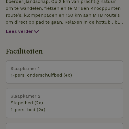
mogelijk (E)MTB verhuur op het terrein.
boerderijlandschap. Op 2 km van prachtig natuur
om te wandelen, fietsen en te MTBén Knooppunten
route's, klompenpaden en 150 km aan MTB route's
om direct op pad te gaan. Relaxen in de hottub , blij
kletsen rond het kampvuur, lekker uitgebreid eten
Lees verder
aan de lange tafel. Kortom unieke plek om met
familie, vrienden, sportclub uw weekend door te
brengen. Geen feest locatie, geen muziek.
Faciliteiten
Zwemmen kan op 2 km.
Slaapkamer 1
1-pers. onderschuifbed (4x)
Slaapkamer 2
Stapelbed (2x)
1-pers. bed (2x)