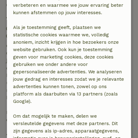
Goed om te weten
verbeteren en waarmee we jouw ervaring beter
kunnen afstemmen op jouw interesses.
Verblijfdetails
Als je toestemming geeft, plaatsen we
Inchecken: 15:00- 20:00
statistische cookies waarmee we, volledig
Uitchecken: 07:00- 11:00
anoniem, inzicht krijgen in hoe bezoekers onze
Gratis annuleren binnen 7 dagen
website gebruiken. Ook kun je toestemming
Gratis annuleren binnen 7 dagen na bevestiging van
geven voor marketing cookies, deze cookies
je boeking, bij een boekingsaanvraag meer dan 28
gebruiken we onder andere voor
dagen voor aanvang. Bij een boeking met aanvang
gepersonaliseerde advertenties. We analyseren
binnen 28 dagen geldt gratis annuleren binnen 24
jouw gedrag en interesses zodat we je relevante
uur. Bij annulering binnen gestelde periode heb je
advertenties kunnen tonen, zowel op ons
recht op volledige terugbetaling van het
platform als daarbuiten via 13 partners (zoals
boekingsbedrag.
Google).
Daarna krijg je een deel van de reissom en 100% van
Om dat mogelijk te maken, delen we
de borg terugbetaald:
versleutelde gegevens met deze partners. Dit
zijn gegevens als ip-adres, apparaatgegevens,
• tot 42 dagen voor aankomst: 70% terugbetaald