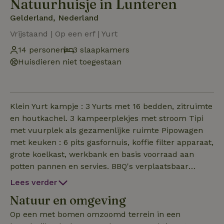
Natuurhuisje in Lunteren
Gelderland, Nederland
Vrijstaand | Op een erf | Yurt
14 personen
3 slaapkamers
Huisdieren niet toegestaan
Klein Yurt kampje : 3 Yurts met 16 bedden, zitruimte
en houtkachel. 3 kampeerplekjes met stroom Tipi
met vuurplek als gezamenlijke ruimte Pipowagen
met keuken : 6 pits gasfornuis, koffie filter apparaat,
grote koelkast, werkbank en basis voorraad aan
potten pannen en servies. BBQ's verplaatsbaar
kunnen ook in de tipi Hottub Speelveldje Zit
Lees verder
plaatsen buiten Eigen sanitair gebouwtje (3*douche,
Natuur en omgeving
3* toilet en 3* wasruimte) incl. hout om alles warm
te stoken, MTB route vanaf terrein. Catering
Op een met bomen omzoomd terrein in een