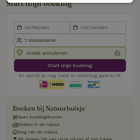
Start mijn boeking
Strikt
Prestatie
Targeting
noodzakelijk
Functioneel
Niet-geclassificeerd
Gratis annuleren
Start mijn boeking
Er wordt je nog niets in rekening gebracht
Strikt noodzakelijk
Prestatie
Targeting
Functioneel
Niet-geclassificeerd
Strikt noodzakelijke cookies maken de kernfunctionaliteiten
van de website mogelijk, zoals gebruikersaanmelding en
Boeken bij Natuurhuisje
accountbeheer. De website kan niet goed worden gebruikt
zonder de strikt noodzakelijke cookies.
Geen boekingskosten
Aanbieder
/
Midden in de natuur
Naam
Vervaldatum
Omschrij
Domein
Weg van de massa
_tt_enable_cookie
.natuurhuisje.nl
2 maanden
Deze coo
Wij dragen 5% van onze omzet af aan lokale