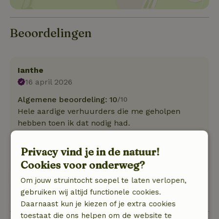
Beoordelingen
Ianthe
16 april 2026
Algemene beoordeling: 10
/10
Hele aardige verhuurders die me geholpen
hebben toen ik dat nodig had.
Natuur, rust & ruimte: 5
/5
Hele aardige verhuurders die me geholpen
Privacy vind je in de natuur!
hebben toen ik dat nodig had.
Cookies voor onderweg?
Om jouw struintocht soepel te laten verlopen,
gebruiken wij altijd functionele cookies.
Bekijk 1 beoordeling
Daarnaast kun je kiezen of je extra cookies
toestaat die ons helpen om de website te