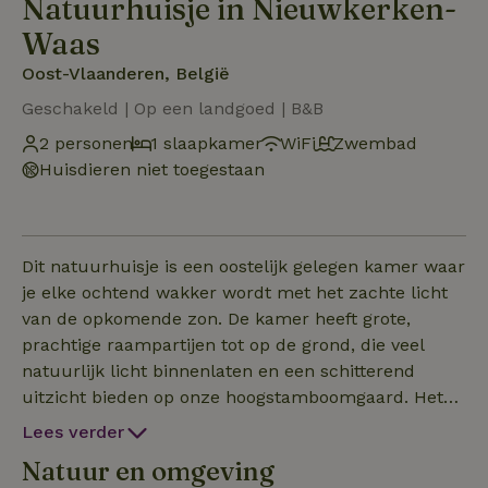
Natuurhuisje in Nieuwkerken-
Waas
Oost-Vlaanderen, België
Geschakeld | Op een landgoed | B&B
2 personen
1 slaapkamer
WiFi
Zwembad
Huisdieren niet toegestaan
Dit natuurhuisje is een oostelijk gelegen kamer waar
je elke ochtend wakker wordt met het zachte licht
van de opkomende zon. De kamer heeft grote,
prachtige raampartijen tot op de grond, die veel
natuurlijk licht binnenlaten en een schitterend
uitzicht bieden op onze hoogstamboomgaard. Het
natuurhuisje beschikt over een eigen moderne
Lees verder
badkamer met een ruime inloopdouche, perfect
Natuur en omgeving
voor ultiem comfort en privacy. Vanuit de kamer