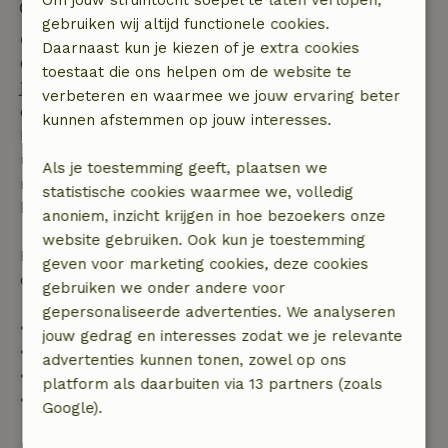
Om jouw struintocht soepel te laten verlopen,
Vuurwerkvrije omgeving
gebruiken wij altijd functionele cookies.
Gratis annuleren binnen 7 dagen
Daarnaast kun je kiezen of je extra cookies
Gratis annuleren binnen 7 dagen na bevestiging van
toestaat die ons helpen om de website te
je boeking, bij een boekingsaanvraag meer dan 28
verbeteren en waarmee we jouw ervaring beter
dagen voor aanvang. Bij een boeking met aanvang
kunnen afstemmen op jouw interesses.
binnen 28 dagen geldt gratis annuleren binnen 24
uur. Bij annulering binnen gestelde periode heb je
Als je toestemming geeft, plaatsen we
recht op volledige terugbetaling van het
statistische cookies waarmee we, volledig
boekingsbedrag.
anoniem, inzicht krijgen in hoe bezoekers onze
website gebruiken. Ook kun je toestemming
Daarna krijg je een deel van de reissom en 100% van
geven voor marketing cookies, deze cookies
de borg terugbetaald:
gebruiken we onder andere voor
gepersonaliseerde advertenties. We analyseren
• tot 42 dagen voor aankomst: 70% terugbetaald
jouw gedrag en interesses zodat we je relevante
• 42–28 dagen voor aankomst: 40% terugbetaald
advertenties kunnen tonen, zowel op ons
• 28 dagen tot de aankomstdag: 10% terugbetaald
platform als daarbuiten via 13 partners (zoals
• op de aankomstdag of later: geen terugbetaling
Google).
Bekijk alles