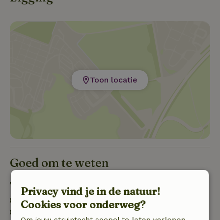
Toon locatie
Goed om te weten
Verblijfdetails
Privacy vind je in de natuur!
Inchecken: 16:00- 21:30
Cookies voor onderweg?
Uitchecken: 08:00- 11:00