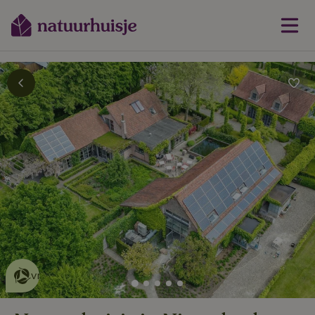
Dit natuurhuisje is eco-
vriendelijk
lees meer