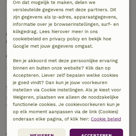
Om dat mogelijk te maken, delen we
versleutelde gegevens met deze partners. Dit
zijn gegevens als ip-adres, apparaatgegevens,
Duurzaamheid
informatie over je browserinstellingen, surf- en
klikgedrag. Lees hierover meer in ons
Energie label: A
cookiebeleid en privacy policy en bekijk hoe
Off grid of voorzien van 100% hernieuwbare
Google met jouw gegevens omgaat.
energie
Natuurlijke isolatiematerialen
Ben je akkoord met deze persoonlijke ervaring
Bekijk alles
binnen en buiten onze website? Klik dan op
Accepteren. Liever zelf bepalen welke cookies
je goed vindt? Dan kun je jouw voorkeuren
Stel een vraag
instellen via Cookie instellingen. Als je kiest voor
Weigeren, plaatsen we alleen de noodzakelijke
Neem contact op met de verhuurder van het
functionele cookies. Je cookievoorkeuren kun je
natuurhuisje
op elk moment aanpassen via de link (Cookies)
onderaan elke pagina, of klik hier:
Cookie beleid
Stuur een bericht
Start mijn boeking
WEIGEREN
ACCEPTEREN