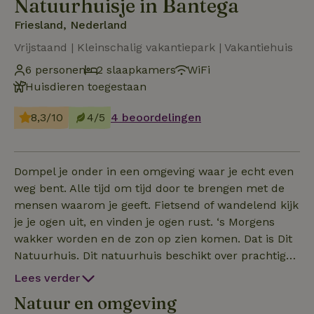
Natuurhuisje in Bantega
Friesland, Nederland
Vrijstaand | Kleinschalig vakantiepark | Vakantiehuis
6 personen
2 slaapkamers
WiFi
Huisdieren toegestaan
8,3/10
4/5
4 beoordelingen
Dompel je onder in een omgeving waar je echt even
weg bent. Alle tijd om tijd door te brengen met de
mensen waarom je geeft. Fietsend of wandelend kijk
je je ogen uit, en vinden je ogen rust. ‘s Morgens
wakker worden en de zon op zien komen. Dat is Dit
Natuurhuis. Dit natuurhuis beschikt over prachtig
sanitair (in een externe ruimte op ongeveer 50
Lees verder
meter lopen) met vrij gebruik van warm water, een
Natuur en omgeving
speeltuintje, een vuurplaats en een recreatieruimte.