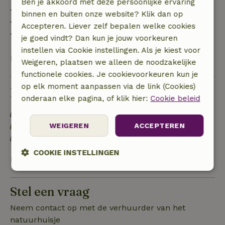
Ben je akkoord met deze persoonlijke ervaring
• 42–28 dagen voor aankomst: 40% terugbetaald
binnen en buiten onze website? Klik dan op
• 28 dagen tot de aankomstdag: 10% terugbetaald
Accepteren. Liever zelf bepalen welke cookies
• op de aankomstdag of later: geen terugbetaling
je goed vindt? Dan kun je jouw voorkeuren
instellen via Cookie instellingen. Als je kiest voor
Bekijk alles
Weigeren, plaatsen we alleen de noodzakelijke
functionele cookies. Je cookievoorkeuren kun je
op elk moment aanpassen via de link (Cookies)
Duurzaamheid
onderaan elke pagina, of klik hier:
Cookie beleid
Energie label: Uitgesloten
WEIGEREN
ACCEPTEREN
Gebouwd met natuurlijke bouwmaterialen
Voedselverspilling is geminimaliseerd
COOKIE INSTELLINGEN
Bekijk alles
Strikt
Prestatie
Targeting
noodzakelijk
Stel een vraag
Neem contact op met de verhuurder van het
natuurhuisje
Functioneel
Niet-geclassificeerd