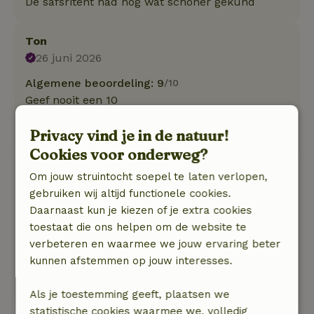
De safsritent had nog wat schoner gekund
Ton
26 juni 2026
Algemene beoordeling: 9
/10
Geef nooit een 10
Natuur, rust & ruimte: 5
/5
Privacy vind je in de natuur!
Helemaal leuk
Cookies voor onderweg?
Conrad
Om jouw struintocht soepel te laten verlopen,
4 mei 2026
gebruiken wij altijd functionele cookies.
Daarnaast kun je kiezen of je extra cookies
Algemene beoordeling: 8
/10
toestaat die ons helpen om de website te
Ruime safari tent. Schoon van binnen. Aardige
verbeteren en waarmee we jouw ervaring beter
beheerders
kunnen afstemmen op jouw interesses.
Natuur, rust & ruimte: 4
/5
Mooi uitzicht over de weilanden.
Als je toestemming geeft, plaatsen we
statistische cookies waarmee we, volledig