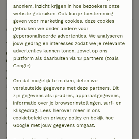
anoniem, inzicht krijgen in hoe bezoekers onze
Bekijk alle 4 beoordelingen
website gebruiken. Ook kun je toestemming
geven voor marketing cookies, deze cookies
Goed om te weten
gebruiken we onder andere voor
gepersonaliseerde advertenties. We analyseren
Verblijfdetails
jouw gedrag en interesses zodat we je relevante
advertenties kunnen tonen, zowel op ons
Inchecken: 15:00- 21:00
platform als daarbuiten via 13 partners (zoals
Uitchecken: 07:00- 10:00
Google).
Gratis annuleren binnen 24 uur
Gratis annuleren binnen 24 uur na bevestiging van
Om dat mogelijk te maken, delen we
je boeking.
versleutelde gegevens met deze partners. Dit
zijn gegevens als ip-adres, apparaatgegevens,
Bij annulering binnen gestelde periode heb je recht
informatie over je browserinstellingen, surf- en
op volledige terugbetaling van het boekingsbedrag.
klikgedrag. Lees hierover meer in ons
Daarna krijg je een deel van de reissom en 100% van
cookiebeleid en privacy policy en bekijk hoe
de borg terugbetaald:
Google met jouw gegevens omgaat.
• tot 42 dagen voor aankomst: 70% terugbetaald