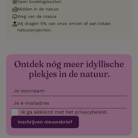
CookieScriptConsent
CookieScript
4 weken 2
Deze coo
Geen boekingskosten
.natuurhuisje.nl
dagen
gebruikt 
Midden in de natuur
Cookie-S
service 
Weg van de massa
cookievo
van bezo
Wij dragen 5% van onze omzet af aan lokale
onthoude
natuurprojecten.
cookie-b
Cookie-Sc
Google
noodzake
Privacy Policy
correct t
sqzl_session_id
.natuurhuisje.nl
29 minuten
Dit cooki
53
gebruikt
seconden
gebruiker
Ontdek nóg meer idyllische
onderhou
de webse
plekjes in de natuur.
waardoor
consisten
efficiënte
gebruiker
Je voornaam
kan biede
paginabe
sessies.
Je e-mailadres
_pinterest_ct_ua
Pinterest Inc.
1 jaar
Deze coo
Ik ga akkoord met het
privacybeleid
.
.ct.pinterest.com
geplaatst 
tot Pinter
Inschrijven nieuwsbrief
Marketin