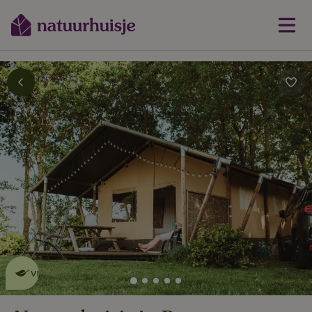
Dit natuurhuisje is eco-
vriendelijk
lees meer