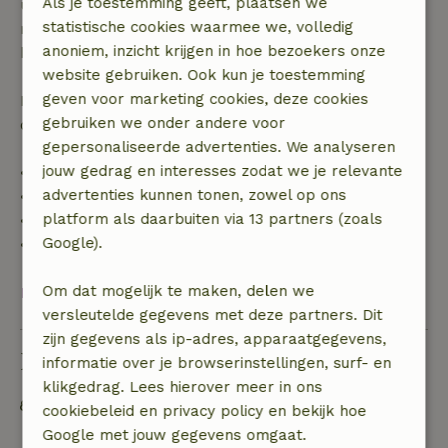
Als je toestemming geeft, plaatsen we
uur. Bij annulering binnen gestelde periode heb je
statistische cookies waarmee we, volledig
recht op volledige terugbetaling van het
anoniem, inzicht krijgen in hoe bezoekers onze
boekingsbedrag.
website gebruiken. Ook kun je toestemming
geven voor marketing cookies, deze cookies
Daarna krijg je een deel van de reissom en 100% van
gebruiken we onder andere voor
de borg terugbetaald:
gepersonaliseerde advertenties. We analyseren
jouw gedrag en interesses zodat we je relevante
• tot 42 dagen voor aankomst: 70% terugbetaald
advertenties kunnen tonen, zowel op ons
• 42–28 dagen voor aankomst: 40% terugbetaald
platform als daarbuiten via 13 partners (zoals
• 28 dagen tot de aankomstdag: 10% terugbetaald
Google).
• op de aankomstdag of later: geen terugbetaling
Om dat mogelijk te maken, delen we
Bekijk alles
versleutelde gegevens met deze partners. Dit
zijn gegevens als ip-adres, apparaatgegevens,
Duurzaamheid
informatie over je browserinstellingen, surf- en
klikgedrag. Lees hierover meer in ons
Off grid of voorzien van 100% hernieuwbare
cookiebeleid en privacy policy en bekijk hoe
energie
Google met jouw gegevens omgaat.