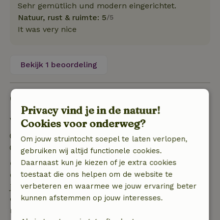
Sehr gemütlich und modern eingerichtet.
Natuur, rust & ruimte: 5
/5
It was very nice
Bekijk 1 beoordeling
Goed om te weten
Privacy vind je in de natuur!
Verblijfdetails
Cookies voor onderweg?
Inchecken: 15:00- 22:00
Om jouw struintocht soepel te laten verlopen,
Uitchecken: 07:00- 11:00
gebruiken wij altijd functionele cookies.
Daarnaast kun je kiezen of je extra cookies
Gratis annuleren binnen 7 dagen
toestaat die ons helpen om de website te
Gratis annuleren binnen 7 dagen na bevestiging van
verbeteren en waarmee we jouw ervaring beter
je boeking, bij een boekingsaanvraag meer dan 28
kunnen afstemmen op jouw interesses.
dagen voor aanvang. Bij een boeking met aanvang
binnen 28 dagen geldt gratis annuleren binnen 24