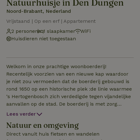
Natuurhuisje in Den Dungen
Noord-Brabant, Nederland
Vrijstaand | Op een erf | Appartement
2 personen
1 slaapkamer
WiFi
Huisdieren niet toegestaan
Welkom in onze prachtige woonboerderij!
Recentelijk voorzien van een nieuwe kap waardoor
je niet zou vermoeden dat de boerderij gebouwd is
rond 1650 op een historische plek :de linie waarmee
‘s Hertogenbosch zich verdedigde tegen vijandelijke
aanvallen op de stad. De boerderij is met zorg
gemoderniseerd; vloerverwarming en isolatie maken
Lees verder
het een fijne plek om te vertoeven. Kookgelegenheid
Natuur en omgeving
is onlangs vernieuwd, elektrisch koken in ons
gasloze huis en een vaatwasser/spoelblok zijn aanwezi
Direct vanuit huis fietsen en wandelen