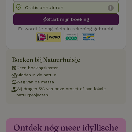
Functioneel
Niet-geclassificeerd
Gratis annuleren
Start mijn boeking
Er wordt je nog niets in rekening gebracht
Strikt noodzakelijk
Prestatie
Targeting
Functioneel
Niet-geclassificeerd
Boeken bij Natuurhuisje
Geen boekingskosten
Strikt noodzakelijke cookies maken de kernfunctionaliteiten
van de website mogelijk, zoals gebruikersaanmelding en
Midden in de natuur
accountbeheer. De website kan niet goed worden gebruikt
Weg van de massa
zonder de strikt noodzakelijke cookies.
Wij dragen 5% van onze omzet af aan lokale
Aanbieder
/
Naam
Vervaldatum
Omschrij
natuurprojecten.
Domein
_tt_enable_cookie
.natuurhuisje.nl
2 maanden
Deze coo
4 weken
gebruikt
voorkeur
gebruike
betrekkin
gebruik v
Ontdek nóg meer idyllische
op de web