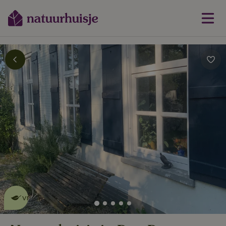
Dit natuurhuisje is eco-
vriendelijk
lees meer