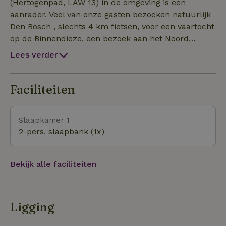
(Hertogenpad, LAW 13) in de omgeving is een
aanrader. Veel van onze gasten bezoeken natuurlijk
Den Bosch , slechts 4 km fietsen, voor een vaartocht
op de Binnendieze, een bezoek aan het Noord
Brabants Museum of het recent geopende
Lees verder
Kruithuis. Veel van de geschiedenis van onze
woonomgeving wordt in laatst genoemde museum
prachtig verteld. Gezellige dorpen als Vught en Sint-
Faciliteiten
Michielsgestel zijn eveneens op korte afstand.
Slaapkamer 1
2-pers. slaapbank (1x)
Bekijk alle faciliteiten
Ligging