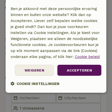
Duurzame inventaris
Afval scheiden (glas, papier, plastic,
Ben je akkoord met deze persoonlijke ervaring
voedselafval/biologisch)
binnen en buiten onze website? Klik dan op
Accepteren. Liever zelf bepalen welke cookies
Bekijk alles
je goed vindt? Dan kun je jouw voorkeuren
instellen via Cookie instellingen. Als je kiest voor
Stel een vraag
Weigeren, plaatsen we alleen de noodzakelijke
functionele cookies. Je cookievoorkeuren kun je
Neem contact op met de verhuurder van het
op elk moment aanpassen via de link (Cookies)
natuurhuisje
onderaan elke pagina, of klik hier:
Cookie beleid
Stuur een bericht
WEIGEREN
ACCEPTEREN
Start mijn boeking
COOKIE INSTELLINGEN
Strikt
Prestatie
Targeting
noodzakelijk