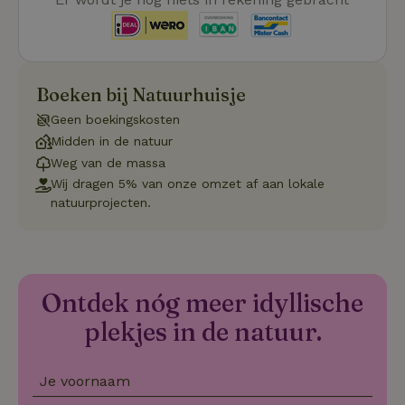
Boeken bij Natuurhuisje
Strikt noodzakelijk
Prestatie
Targeting
Geen boekingskosten
Functioneel
Niet-geclassificeerd
Midden in de natuur
Strikt noodzakelijke cookies maken de kernfunctionaliteiten
Weg van de massa
van de website mogelijk, zoals gebruikersaanmelding en
Wij dragen 5% van onze omzet af aan lokale
accountbeheer. De website kan niet goed worden gebruikt
zonder de strikt noodzakelijke cookies.
natuurprojecten.
Aanbieder
/
Naam
Vervaldatum
Omschrij
Domein
_tt_enable_cookie
.natuurhuisje.nl
2 maanden
Deze coo
4 weken
gebruikt
voorkeur
Ontdek nóg meer idyllische
gebruike
betrekkin
plekjes in de natuur.
gebruik v
op de web
onthoude
Je voornaam
CookieScriptConsent
CookieScript
4 weken 2
Deze coo
.natuurhuisje.nl
dagen
gebruikt 