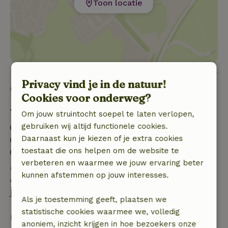
Toon locatie
Privacy vind je in de natuur!
Goed om te weten
Cookies voor onderweg?
Verblijfdetails
Om jouw struintocht soepel te laten verlopen,
gebruiken wij altijd functionele cookies.
Inchecken: 15:00- 23:00
Daarnaast kun je kiezen of je extra cookies
Uitchecken: 07:00- 10:00
toestaat die ons helpen om de website te
Contactloos verblijf mogelijk
verbeteren en waarmee we jouw ervaring beter
Gratis annuleren binnen 24 uur
kunnen afstemmen op jouw interesses.
Gratis annuleren binnen 24 uur na bevestiging van
je boeking.
Als je toestemming geeft, plaatsen we
statistische cookies waarmee we, volledig
Bij annulering binnen gestelde periode heb je recht
anoniem, inzicht krijgen in hoe bezoekers onze