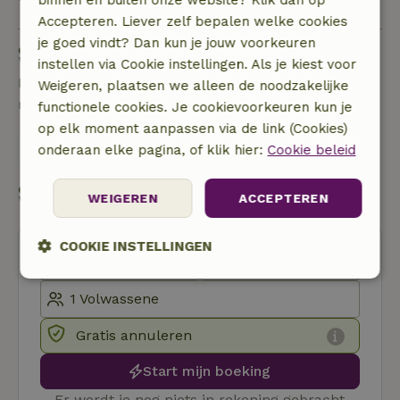
binnen en buiten onze website? Klik dan op
Accepteren. Liever zelf bepalen welke cookies
je goed vindt? Dan kun je jouw voorkeuren
Stel een vraag
instellen via Cookie instellingen. Als je kiest voor
Neem contact op met de verhuurder van het
Weigeren, plaatsen we alleen de noodzakelijke
natuurhuisje
functionele cookies. Je cookievoorkeuren kun je
op elk moment aanpassen via de link (Cookies)
Stuur een bericht
onderaan elke pagina, of klik hier:
Cookie beleid
Start mijn boeking
WEIGEREN
ACCEPTEREN
COOKIE INSTELLINGEN
Strikt
Prestatie
Targeting
noodzakelijk
Gratis annuleren
Functioneel
Niet-geclassificeerd
Start mijn boeking
Er wordt je nog niets in rekening gebracht