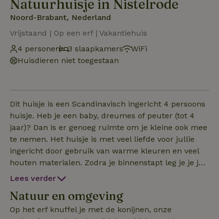
Natuurhuisje in Nistelrode
Noord-Brabant, Nederland
Vrijstaand | Op een erf | Vakantiehuis
4 personen
3 slaapkamers
WiFi
Huisdieren niet toegestaan
Dit huisje is een Scandinavisch ingericht 4 persoons
huisje. Heb je een baby, dreumes of peuter (tot 4
jaar)? Dan is er genoeg ruimte om je kleine ook mee
te nemen. Het huisje is met veel liefde voor jullie
ingericht door gebruik van warme kleuren en veel
houten materialen. Zodra je binnenstapt leg je je jas
en schoenen van je af in het voorportaaltje. Via de
Lees verder
volgende deur kom je het woongedeelte waar de
Natuur en omgeving
keuken, de eetkamer en het zitgedeelte zijn. Voor
het huisje is een terras met tuinmeubels en een
Op het erf knuffel je met de konijnen, onze