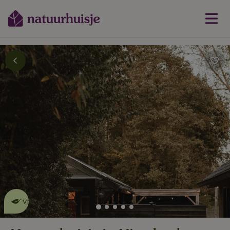
Dit natuurhuisje is eco-
vriendelijk
lees meer