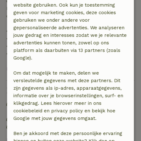
op volledige terugbetaling van het boekingsbedrag.
website gebruiken. Ook kun je toestemming
Daarna krijg je een deel van de reissom en 100% van
geven voor marketing cookies, deze cookies
de borg terugbetaald:
gebruiken we onder andere voor
gepersonaliseerde advertenties. We analyseren
• tot 42 dagen voor aankomst: 70% terugbetaald
jouw gedrag en interesses zodat we je relevante
• 42–28 dagen voor aankomst: 40% terugbetaald
advertenties kunnen tonen, zowel op ons
• 28 dagen tot de aankomstdag: 10% terugbetaald
platform als daarbuiten via 13 partners (zoals
• op de aankomstdag of later: geen terugbetaling
Google).
Bekijk alles
Om dat mogelijk te maken, delen we
versleutelde gegevens met deze partners. Dit
zijn gegevens als ip-adres, apparaatgegevens,
Duurzaamheid
informatie over je browserinstellingen, surf- en
klikgedrag. Lees hierover meer in ons
Off grid of voorzien van 100% hernieuwbare
cookiebeleid en privacy policy en bekijk hoe
energie
Google met jouw gegevens omgaat.
Natuurlijke isolatiematerialen
Gebouwd met natuurlijke bouwmaterialen
Ben je akkoord met deze persoonlijke ervaring
Bekijk alles