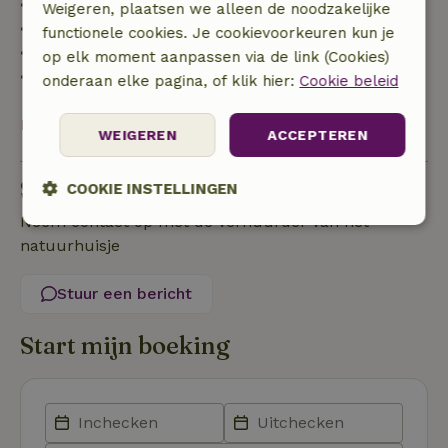
• tot 42 dagen voor aankomst: 70% terugbetaald
Weigeren, plaatsen we alleen de noodzakelijke
• 42–28 dagen voor aankomst: 40% terugbetaald
functionele cookies. Je cookievoorkeuren kun je
• 28 dagen tot de aankomstdag: 10% terugbetaald
op elk moment aanpassen via de link (Cookies)
• op de aankomstdag of later: geen terugbetaling
onderaan elke pagina, of klik hier:
Cookie beleid
Bekijk alles
WEIGEREN
ACCEPTEREN
Stel een vraag
COOKIE INSTELLINGEN
Neem contact op met de verhuurder van het
Strikt
Prestatie
Targeting
natuurhuisje
noodzakelijk
Stuur een bericht
Functioneel
Niet-geclassificeerd
Start mijn boeking