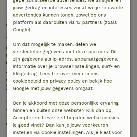
gepersonaliseerde advertenties. We analyseren
Bekijk alle 18 beoordelingen
jouw gedrag en interesses zodat we je relevante
advertenties kunnen tonen, zowel op ons
platform als daarbuiten via 13 partners (zoals
Goed om te weten
Google).
Verblijfdetails
Om dat mogelijk te maken, delen we
Inchecken: 15:00- 20:00
versleutelde gegevens met deze partners. Dit
Uitchecken: 06:00- 10:00
zijn gegevens als ip-adres, apparaatgegevens,
Contactloos verblijf mogelijk
informatie over je browserinstellingen, surf- en
Gratis annuleren binnen 24 uur
klikgedrag. Lees hierover meer in ons
Gratis annuleren binnen 24 uur na bevestiging van
cookiebeleid en privacy policy en bekijk hoe
je boeking.
Google met jouw gegevens omgaat.
Bij annulering binnen gestelde periode heb je recht
Ben je akkoord met deze persoonlijke ervaring
op volledige terugbetaling van het boekingsbedrag.
binnen en buiten onze website? Klik dan op
Daarna krijg je een deel van de reissom en 100% van
Accepteren. Liever zelf bepalen welke cookies
de borg terugbetaald:
je goed vindt? Dan kun je jouw voorkeuren
instellen via Cookie instellingen. Als je kiest voor