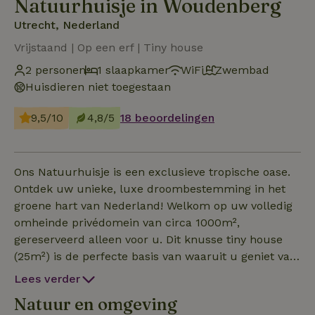
Natuurhuisje in Woudenberg
Utrecht, Nederland
Vrijstaand | Op een erf | Tiny house
2 personen
1 slaapkamer
WiFi
Zwembad
Huisdieren niet toegestaan
9,5/10
4,8/5
18 beoordelingen
Ons Natuurhuisje is een exclusieve tropische oase.
Ontdek uw unieke, luxe droombestemming in het
groene hart van Nederland! Welkom op uw volledig
omheinde privédomein van circa 1000m²,
gereserveerd alleen voor u. Dit knusse tiny house
(25m²) is de perfecte basis van waaruit u geniet van
de gehele oase; het is exclusief voor u alleen! Ervaar
Lees verder
een tropisch gevoel in de achtertuin. Neem een duik
Natuur en omgeving
in de natuurlijke zwemvijver met rustgevende