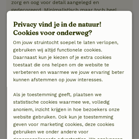
zorg en oog voor detail aangelegd en
gedecoreerd. Minimalistisch maar toch heel
luxe. Heerlijk verblijf gehad.
Privacy vind je in de natuur!
Cookies voor onderweg?
Judith
28 juli 2025
Om jouw struintocht soepel te laten verlopen,
gebruiken wij altijd functionele cookies.
Algemene beoordeling: 9
/10
Daarnaast kun je kiezen of je extra cookies
Geen.
toestaat die ons helpen om de website te
Natuur, rust & ruimte: 4
/5
verbeteren en waarmee we jouw ervaring beter
Geweldige paar dagen gehad. Prachtig schoon
kunnen afstemmen op jouw interesses.
huisje met alle gemakken voorzien. Hottub
geweldig en redelijk rustige omgeving. Wij
Als je toestemming geeft, plaatsen we
komen zeker terug! OK de gastvrouw was zeer
statistische cookies waarmee we, volledig
hartelijk en reageerde snel via de app op vragen.
anoniem, inzicht krijgen in hoe bezoekers onze
Enige klein minpuntje waren de vele vliegen
website gebruiken. Ook kun je toestemming
rondom het huisje.
geven voor marketing cookies, deze cookies
gebruiken we onder andere voor