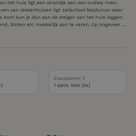
n het huis ligt een strandje aan een ondiep meer.
e boot kun je dan aan de steiger van het huis leggen.
en etc makkelijk aan te varen. Op ongeveer 2
elroutes langs oa een vennetje. Er zijn veel
ng aanwezig. Op 2 kilometer afstand is de golfbaan Burggolf Sint Nicolaasga aanwezig.
Slaapkamer 3
x)
1-pers. bed (2x)