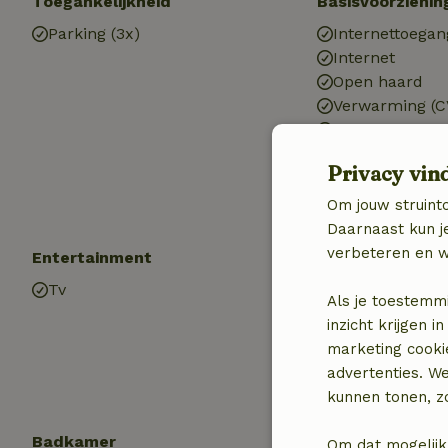
Toegankelijkheid
Basisvoorzienin
Parking (3x)
Internettoegan
Internet
Open haard
Verwarming (C
Auto laadpaal
Drinkwater
Privacy vin
Warm water
Elektriciteit
Om jouw struinto
Daarnaast kun je
verbeteren en w
Entertainment
Kinderen
Tv
Kinderbed (1x)
Als je toestemm
Kinderstoel (1x
inzicht krijgen
Speelweide
marketing cooki
advertenties. W
kunnen tonen, zo
Badkamer
Wasserij
Om dat mogelijk