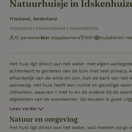
Natuurhuisje in Idskenhuiz
Friesland, Nederland
Vrijstaand | Alleenstaand | Vakantiehuis
10 personen
4 slaapkamers
WiFi
Huisdieren ni
Het huis ligt direct aan het water met eigen aanlegst
achterkant te genieten van de tuin met veel privacy. 
afhankelijk van de wind en zon. Aan de kant van het 
aanwezig. Het huis heeft een ruime en gezellige woon
zithoeken, waarvan 1 met tv en de andere bij de open
afgesloten van de woonkamer. De keuken is goed uitg
huis met mooie tuin. Boven zijn 4 slaapkamers en een nieuwe badkamer. 3 slaapkamers hebben elk 2
Lees verder
boxspringbedden. In de 4e kleinste slaapkamer staat 
Natuur en omgeving
volwassene). Beneden staat een slaapbank (voor 2). He
Het huis ligt direct aan het water, wat meteen zorgt 
kinderen. Huisdieren in overleg. N