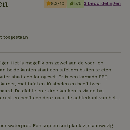
en
9,3/10
5/5
3 beoordelingen
et toegestaan
eiger. Het is mogelijk om zowel aan de voor- en
Aan beide kanten staat een tafel om buiten te eten,
water staat een loungeset. Er is een kamado BBQ
kamer, met tafel en 10 stoelen en heeft twee
haard. De dichte en ruime keuken is via de hal
erust en heeft een deur naar de achterkant van het
een stapelbed (bovenste bed niet geschikt voor een
t huis is geschikt voor max. 8 volwassenen + 2
voor waterpret. Een sup en surfplank zijn aanwezig
eem contact op voor vragen! In overleg is veel mogelijk!