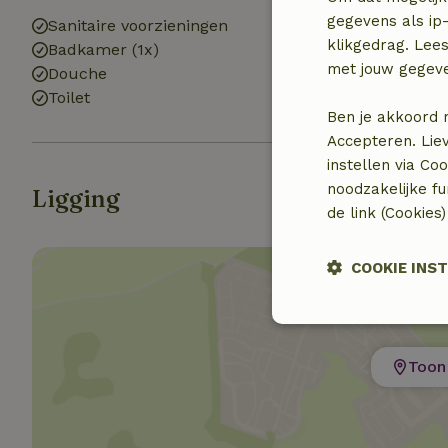
gegevens als ip-
Sanitaire voorzieningen
Wasmachine
klikgedrag. Lees
Badkamer (1x)
(gemeenschapp
met jouw gegev
Douche
Wasdroger
Toilet
(gemeenschapp
Ben je akkoord 
Accepteren. Lie
instellen via Co
noodzakelijke f
Ligging
de link (Cookies
COOKIE INS
Strikt
noodzakelijk
Toon 