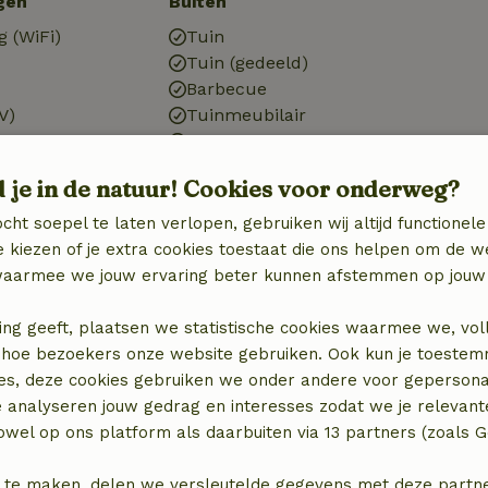
gen
Buiten
g (WiFi)
Tuin
Tuin (gedeeld)
Barbecue
V)
Tuinmeubilair
Terras
Balkon
d je in de natuur! Cookies voor onderweg?
Meertje
Tuindeuren
cht soepel te laten verlopen, gebruiken wij altijd functionele
 kiezen of je extra cookies toestaat die ons helpen om de w
aarmee we jouw ervaring beter kunnen afstemmen op jouw 
Keuken
Keuken
ing geeft, plaatsen we statistische cookies waarmee we, vol
)
Afwasmachine
 in hoe bezoekers onze website gebruiken. Ook kun je toeste
Koel-/vriescombinatie
es, deze cookies gebruiken we onder andere voor gepersona
Oven
e analyseren jouw gedrag en interesses zodat we je relevant
Gasfornuis
wel op ons platform als daarbuiten via 13 partners (zoals G
 te maken, delen we versleutelde gegevens met deze partners