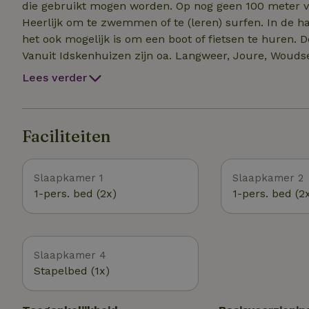
die gebruikt mogen worden. Op nog geen 100 meter va
Heerlijk om te zwemmen of te (leren) surfen. In de haven van Idskenhuizen ligt zeilschool Neptunus waar
het ook mogelijk is om een boot of fietsen te huren. D
Vanuit Idskenhuizen zijn oa. Langweer, Joure, Woudsend, Slot
kilometer lopen ligt een (kabouter)bos met mooie wand
Lees verder
fietsroutes in de omgevi
Faciliteiten
Slaapkamer 1
Slaapkamer 2
1-pers. bed (2x)
1-pers. bed (2
Slaapkamer 4
Stapelbed (1x)