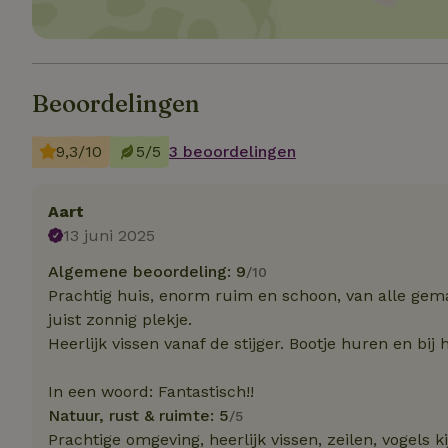
Strik
Strikt noodzakelijk
accountbeheer. De w
Beoordelingen
Naam
9,3/10
5/5
3 beoordelingen
_tt_enable_cookie
Aart
CookieScriptCons
13 juni 2025
Algemene beoordeling: 9
/10
sqzl_session_id
Prachtig huis, enorm ruim en schoon, van alle gem
juist zonnig plekje.
Heerlijk vissen vanaf de stijger. Bootje huren en bij
_pinterest_ct_ua
In een woord: Fantastisch!!
Natuur, rust & ruimte: 5
/5
Prachtige omgeving, heerlijk vissen, zeilen, vogels 