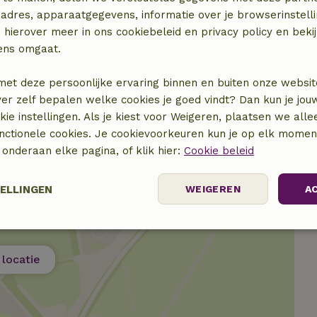
adres, apparaatgegevens, informatie over je browserinstelli
 hierover meer in ons cookiebeleid en privacy policy en beki
elijk)
ens omgaat.
elijk)
met deze persoonlijke ervaring binnen en buiten onze websit
ver zelf bepalen welke cookies je goed vindt? Dan kun je jo
okie instellingen. Als je kiest voor Weigeren, plaatsen we alle
unctionele cookies. Je cookievoorkeuren kun je op elk mome
) onderaan elke pagina, of klik hier:
Cookie beleid
TELLINGEN
WEIGEREN
A
Prestatie
Targeting
Functioneel
locatie