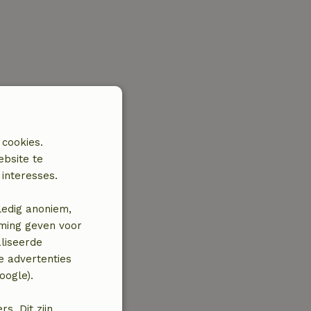
 cookies.
ebsite te
interesses.
ledig anoniem,
mming geven voor
liseerde
e advertenties
oogle).
. Dit zijn