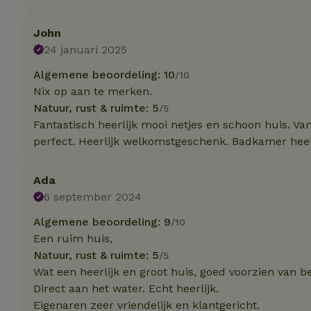
Naam
Naam
Naam
sqzllocal
_nhft_booking-wi
John
Naam
_ttp
_nhftconstraint_t
24 januari 2025
uid
_nhftconstraint_h
Algemene beoordeling: 10
/10
_nhft_eu-rental-r
Nix op aan te merken.
_nhftconstraint_
_ttp
onboarding
_nhftconstraint_
Natuur, rust & ruimte: 5
/5
Fantastisch heerlijk mooi netjes en schoon huis. 
nh_experiments
ttcsid_D3OACIBC
_nhft_translation
perfect. Heerlijk welkomstgeschenk. Badkamer heel
_nhftconstraint_e
_ga
IDE
_nhftconstraint_r
FPAU
Ada
_nhft_wizard-en
6 september 2024
uet_vid
Algemene beoordeling: 9
/10
MUID
_nhft_house-relev
Een ruim huis,
_ga_JRK1QL37RY
_nhftconstraint_
_nhft_search-gro
Natuur, rust & ruimte: 5
/5
locations
_nhft_tourist-tax
Wat een heerlijk en groot huis, goed voorzien van b
_nhft_recently-vi
Direct aan het water. Echt heerlijk.
_nhftconstraint_t
_pin_unauth
Eigenaren zeer vriendelijk en klantgericht.