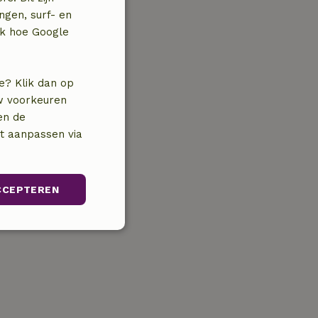
ngen, surf- en
jk hoe Google
e? Klik dan op
uw voorkeuren
en de
nt aanpassen via
CCEPTEREN
Niet-
geclassificeerd