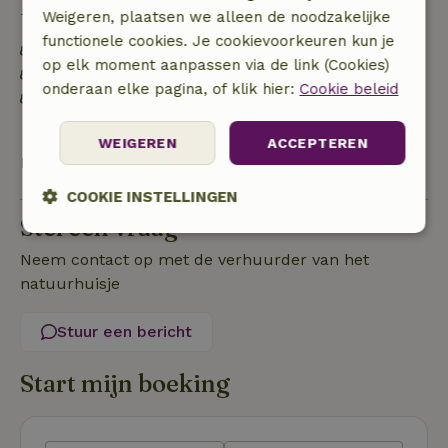
Duurzaamheid
Weigeren, plaatsen we alleen de noodzakelijke
functionele cookies. Je cookievoorkeuren kun je
Energie label: Uitgesloten
op elk moment aanpassen via de link (Cookies)
Duurzame inventaris
onderaan elke pagina, of klik hier:
Cookie beleid
Afval scheiden (glas, papier, plastic,
voedselafval/biologisch)
WEIGEREN
ACCEPTEREN
Bekijk alles
COOKIE INSTELLINGEN
Stel een vraag
Strikt
Prestatie
Targeting
noodzakelijk
Neem contact op met de verhuurder van het
natuurhuisje
Stuur een bericht
Functioneel
Niet-geclassificeerd
Start mijn boeking