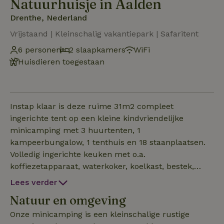
Natuurhuisje in Aalden
Drenthe, Nederland
Vrijstaand | Kleinschalig vakantiepark | Safaritent
6 personen
2 slaapkamers
WiFi
Huisdieren toegestaan
Instap klaar is deze ruime 31m2 compleet
ingerichte tent op een kleine kindvriendelijke
minicamping met 3 huurtenten, 1
kampeerbungalow, 1 tenthuis en 18 staanplaatsen.
Volledig ingerichte keuken met o.a.
koffiezetapparaat, waterkoker, koelkast, bestek,
servies, pannen en glaswerk De tent is ingericht voor
Lees verder
6 personen, er staan standaard 4 bedden in de
Natuur en omgeving
slaapcabines met dekbedden en kussens, er
kunnen 2 bedden/kinderbed bijgezet worden. Onder
Onze minicamping is een kleinschalige rustige