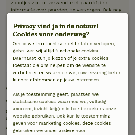
zoontjes zijn zo verwend met paardrijden,
informatie over paarden, ze verzorgen. Ook nog
pups gezien. Helemaal verwend. De gastvrouw
en -heer staan altijd voor je klaar. Tent was
Privacy vind je in de natuur!
super. Gewoon top ingericht. Kleine dingen
Cookies voor onderweg?
zoals kinderbordjes, daar is gewoon aan
Om jouw struintocht soepel te laten verlopen,
gedacht. Het was een fantastisch weekend.
gebruiken wij altijd functionele cookies.
Daarnaast kun je kiezen of je extra cookies
toestaat die ons helpen om de website te
Bekijk 1 beoordeling
verbeteren en waarmee we jouw ervaring beter
kunnen afstemmen op jouw interesses.
Goed om te weten
Als je toestemming geeft, plaatsen we
Verblijfdetails
statistische cookies waarmee we, volledig
anoniem, inzicht krijgen in hoe bezoekers onze
Inchecken: 14:00- 22:00
website gebruiken. Ook kun je toestemming
Uitchecken: 08:00- 11:00
geven voor marketing cookies, deze cookies
Gratis annuleren binnen 7 dagen
gebruiken we onder andere voor