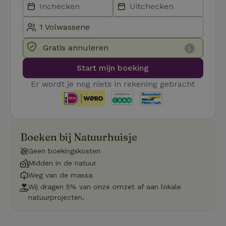
Strikt noodzakelijk
Prestatie
Targeting
Functioneel
Niet-geclassificeerd
Gratis annuleren
Strikt noodzakelijke cookies maken de kernfunctionaliteiten
van de website mogelijk, zoals gebruikersaanmelding en
accountbeheer. De website kan niet goed worden gebruikt
Start mijn boeking
zonder de strikt noodzakelijke cookies.
Er wordt je nog niets in rekening gebracht
Aanbieder
/
Naam
Vervaldatum
Omschrij
Domein
_tt_enable_cookie
.natuurhuisje.nl
2 maanden
Deze coo
4 weken
gebruikt
voorkeur
gebruike
Boeken bij Natuurhuisje
betrekkin
gebruik v
Geen boekingskosten
op de web
onthoude
Midden in de natuur
CookieScriptConsent
CookieScript
4 weken 2
Deze coo
Weg van de massa
.natuurhuisje.nl
dagen
gebruikt 
Wij dragen 5% van onze omzet af aan lokale
Cookie-S
service 
natuurprojecten.
cookievo
van bezo
onthoude
cookie-b