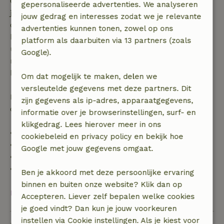
Gratis annuleren binnen 7 dagen na bevestiging van
gepersonaliseerde advertenties. We analyseren
je boeking, bij een boekingsaanvraag meer dan 28
jouw gedrag en interesses zodat we je relevante
dagen voor aanvang. Bij een boeking met aanvang
advertenties kunnen tonen, zowel op ons
binnen 28 dagen geldt gratis annuleren binnen 24
platform als daarbuiten via 13 partners (zoals
uur. Bij annulering binnen gestelde periode heb je
Google).
recht op volledige terugbetaling van het
boekingsbedrag.
Om dat mogelijk te maken, delen we
versleutelde gegevens met deze partners. Dit
Daarna krijg je een deel van de reissom en 100% van
zijn gegevens als ip-adres, apparaatgegevens,
de borg terugbetaald:
informatie over je browserinstellingen, surf- en
klikgedrag. Lees hierover meer in ons
• tot 42 dagen voor aankomst: 70% terugbetaald
cookiebeleid en privacy policy en bekijk hoe
• 42–28 dagen voor aankomst: 40% terugbetaald
Google met jouw gegevens omgaat.
• 28 dagen tot de aankomstdag: 10% terugbetaald
• op de aankomstdag of later: geen terugbetaling
Ben je akkoord met deze persoonlijke ervaring
binnen en buiten onze website? Klik dan op
Bekijk alles
Accepteren. Liever zelf bepalen welke cookies
je goed vindt? Dan kun je jouw voorkeuren
instellen via Cookie instellingen. Als je kiest voor